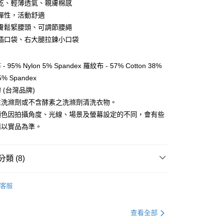
乾、輕薄透氣、親膚棉感
彈性，活動舒適
y
膚鬆緊腰頭、可調節腰繩
插口袋、右大腿拉鍊小口袋
享後付
95% Nylon 5% Spandex 羅紋布 - 57% Cotton 38%
FTEE先享後付」】
 5% Spandex
先享後付是「在收到商品之後才付款」的支付方式。 讓您購物簡單
 (台灣品牌)
心！
：不需註冊會員、不需綁卡、不需儲值。
性洗滌劑或不含酵素之洗滌劑清洗衣物。
：只要手機號碼，簡訊認證，即可結帳。
顏色因拍攝角度、光線、場景及螢幕設定的不同，會有些
：先確認商品／服務後，再付款。
請以實品為準。
EE先享後付」結帳流程】
方式選擇「AFTEE先享後付」後，將跳轉至「AFTEE先享後
付款
頁面，進行簡訊認證並確認金額後，即可完成結帳。
類 (8)
0，滿NT$499(含以上)免運費
成立數日內，您將收到繳費通知簡訊。
費通知簡訊後14天內，點擊此簡訊中的連結，可透過四大超商
服飾》WOMEN
❚ 下身 l 褲類
短褲/七分褲/裙
網路銀行／等多元方式進行付款，方視為交易完成。
付款
客服
：結帳手續完成當下不需立刻繳費，但若您需要取消訂單，請聯
0，滿NT$799(含以上)免運費
總覽 》
的店家。未經商家同意取消之訂單仍視為有效，需透過AFTEE
繳納相關費用。
定優惠折扣↘福利專區
【服飾折抵】滿額送服飾抵用
查看全部
否成功請以「AFTEE先享後付 」之結帳頁面顯示為準，若有關於