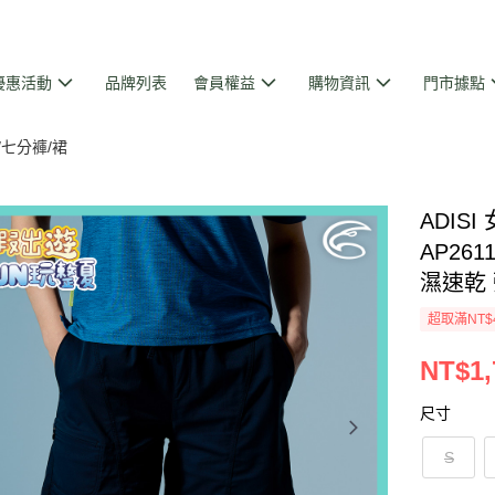
優惠活動
品牌列表
會員權益
購物資訊
門市據點
/七分褲/裙
ADIS
AP261
濕速乾
超取滿NT$
NT$1,
尺寸
S