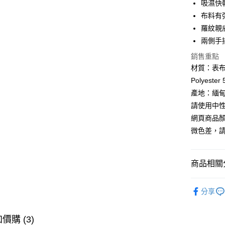
吸濕快
布料有
Google Pa
羅紋親
全盈+PAY
兩側手
AFTEE先
銷售重點
相關說明
材質：表布 - 
【關於「A
Polyester
ATM付款
AFTEE
產地：緬甸
便利好安
貨到付款
１．簡單
請使用中
２．便利
網頁商品
３．安心
微色差，
運送方式
【「AFT
１．於結帳
全家取貨
付」結帳
商品相關分
每筆NT$6
２．訂單
３．收到繳
►《女機能
／ATM／
7-11取貨
分享
※ 請注意
每筆NT$6
►《 商品
絡購買商品
先享後付
❚ 網購限
宅配
價購 (3)
※ 交易是