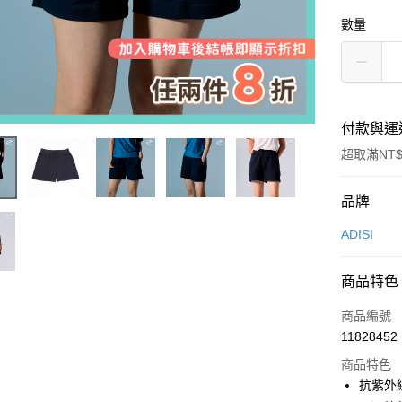
數量
付款與運
超取滿NT$
付款方式
品牌
信用卡一
ADISI
超商取貨
商品特色
LINE Pay
商品編號
Apple Pay
11828452
商品特色
街口支付
抗紫外線
悠遊付