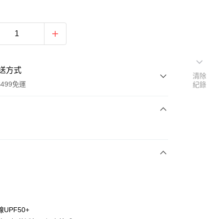
送方式
清除
499免運
紀錄
次付款
付款
UPF50+