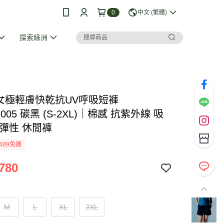
0
中文 (繁體)
探索綠洲
I 女極輕膚快乾抗UV呼吸短褲
1005 碳黑 (S-2XL)｜棉感 抗紫外線 吸
 彈性 休閒褲
499免運
780
M
L
XL
2XL