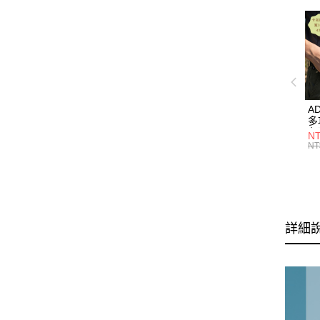
A
多
色】
NT
M
NT
詳細