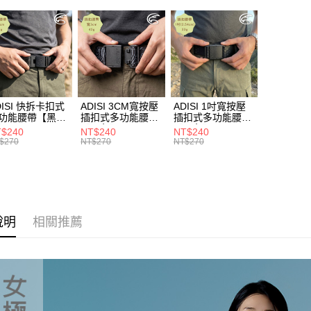
券專區
是否繳費成
每筆NT$1
付客戶支
►《機能
付款後門
【注意事
►《機能
免運費
１．透過由
交易，需
►《機能
貨到付款
求債權轉
❚ 暑假出
２．關於
每筆NT$1
DISI 快拆卡扣式
ADISI 3CM寬按壓
ADISI 1吋寬按壓
https://aft
服飾新款任
功能腰帶【黑
插扣式多功能腰帶
插扣式多功能腰帶
３．未成
AS26038 /
【黑色】AS26047
【黑色】AS26035
❚ 新品上市 N
「AFTE
$240
NT$240
NT$240
IT台灣製
/ MIT台灣製
/ MIT台灣製
$270
NT$270
NT$270
任。
著
機能
４．使用「
即時審查
結果請求
５．嚴禁
形，恩沛
動。
說明
相關推薦