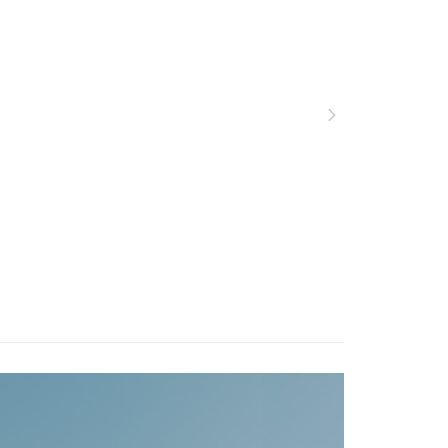
功／繳費後需取消欲退款等相關疑問，請聯繫「AFTEE先享後
00，滿NT$799(含以上)免運費
援中心」
https://netprotections.freshdesk.com/support/home
服飾》功能材質分類
春夏款式
▣ 下身系列 ▣
市自取
項】
服飾》功能材質分類
春夏款式
彈性快乾休閒
恩沛科技股份有限公司提供之「AFTEE先享後付」服務完成之
依本服務之必要範圍內提供個人資料，並將交易相關給付款項請
服飾》功能材質分類
春夏款式
UPF 50+
讓予恩沛科技股份有限公司。
遊季 🌞 精選品牌折扣
❚ 夏日穿搭必敗🛒Buy
夏季
個人資料處理事宜，請瀏覽以下網址：
30，滿NT$3,000(含以上)免運費
ee.tw/terms/#terms3
2件8折
年的使用者請事先徵得法定代理人或監護人之同意方可使用
ew Arrivals
春夏機能服飾 l 新品
春夏機能下
E先享後付」，若未經同意申辦者引起之損失，本公司不負相關責
短褲
AFTEE先享後付」時，將依據個別帳號之用戶狀況，依本公司
核予不同之上限額度；若仍有額度不足之情形，本公司將視審查
用戶進行身份認證。
一人註冊多個帳號或使用他人資訊註冊。若發現惡意使用之情
科技股份有限公司將有權停止該用戶之使用額度並採取法律行