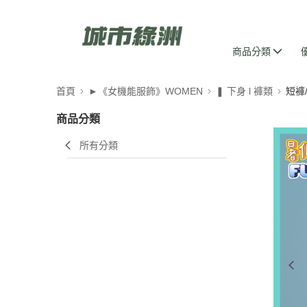
商品分類
首頁
►《女機能服飾》WOMEN
❚ 下身 l 褲類
短褲
商品分類
所有分類