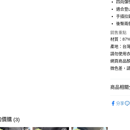
四向彈
適合登
Google Pa
手插拉
全盈+PAY
後臀兩
AFTEE先
銷售重點
相關說明
材質：87% N
【關於「A
產地：台
ATM付款
AFTEE
請勿使用
便利好安
貨到付款
１．簡單
網頁商品
２．便利
微色差，
３．安心
運送方式
【「AFT
１．於結帳
商品相關分
全家取貨
付」結帳
每筆NT$6
２．訂單
►《女機能
３．收到繳
分享
／ATM／
7-11取貨
►《 商品
※ 請注意
每筆NT$6
絡購買商品
❚ 網購限
價購 (3)
先享後付
券專區
宅配
※ 交易是