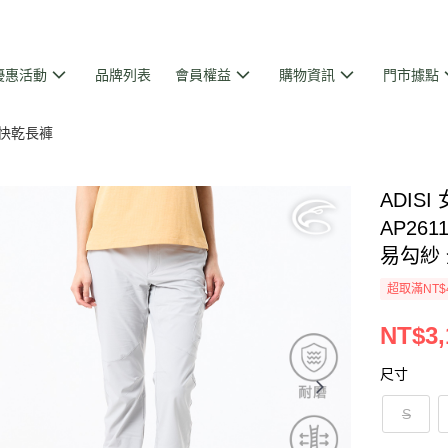
優惠活動
品牌列表
會員權益
購物資訊
門市據點
快乾長褲
ADI
AP261
易勾紗
超取滿NT$
NT$3,
尺寸
S