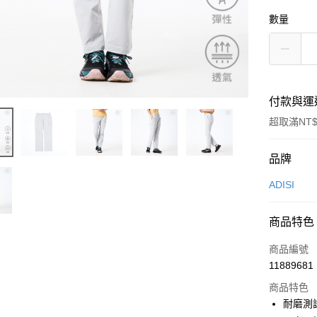
數量
付款與運
超取滿NT$
付款方式
品牌
信用卡一
ADISI
超商取貨
商品特色
LINE Pay
商品編號
Apple Pay
11889681
商品特色
街口支付
耐磨測
悠遊付