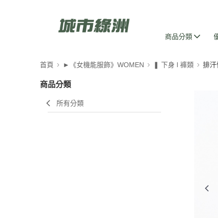
商品分類
首頁
►《女機能服飾》WOMEN
❚ 下身 l 褲類
排汗
商品分類
所有分類