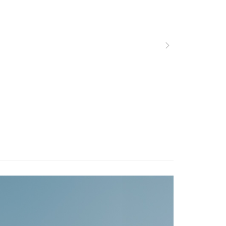
功／繳費後需取消欲退款等相關疑問，請聯繫「AFTEE先享後
服飾》功能材質分類
春夏款式
▣ 下身系列 ▣
00，滿NT$799(含以上)免運費
援中心」
https://netprotections.freshdesk.com/support/home
服飾》功能材質分類
春夏款式
四面超彈耐磨
市自取
項】
ew Arrivals
春夏機能服飾 l 新品
春夏機能下
恩沛科技股份有限公司提供之「AFTEE先享後付」服務完成之
長褲
依本服務之必要範圍內提供個人資料，並將交易相關給付款項請
讓予恩沛科技股份有限公司。
個人資料處理事宜，請瀏覽以下網址：
30，滿NT$3,000(含以上)免運費
ee.tw/terms/#terms3
年的使用者請事先徵得法定代理人或監護人之同意方可使用
E先享後付」，若未經同意申辦者引起之損失，本公司不負相關責
AFTEE先享後付」時，將依據個別帳號之用戶狀況，依本公司
核予不同之上限額度；若仍有額度不足之情形，本公司將視審查
用戶進行身份認證。
一人註冊多個帳號或使用他人資訊註冊。若發現惡意使用之情
科技股份有限公司將有權停止該用戶之使用額度並採取法律行