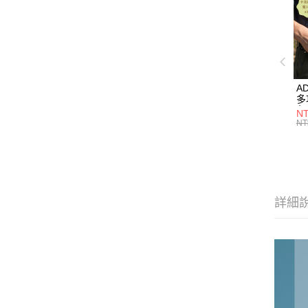
A
多
色】
NT
M
NT
詳細