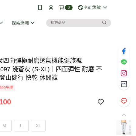
0
中文 (繁體)
探索綠洲
SI 女四向彈極耐磨透氣機能健旅褲
1097 淺蒼灰 (S-XL)｜四面彈性 耐磨 不
 登山健行 快乾 休閒褲
499免運
100
M
L
XL