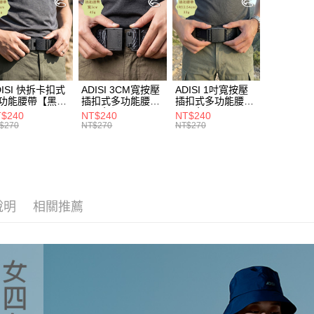
是否繳費成
►《機能
每筆NT$1
付客戶支
►《機能
付款後門
【注意事
免運費
❚ 新品上市 N
１．透過由
著
機能
交易，需
貨到付款
求債權轉
DISI 快拆卡扣式
ADISI 3CM寬按壓
ADISI 1吋寬按壓
２．關於
每筆NT$1
功能腰帶【黑
插扣式多功能腰帶
插扣式多功能腰帶
https://aft
AS26038 /
【黑色】AS26047
【黑色】AS26035
$240
NT$240
NT$240
３．未成
IT台灣製
/ MIT台灣製
/ MIT台灣製
$270
NT$270
NT$270
「AFTE
任。
４．使用「
即時審查
結果請求
５．嚴禁
說明
相關推薦
形，恩沛
動。