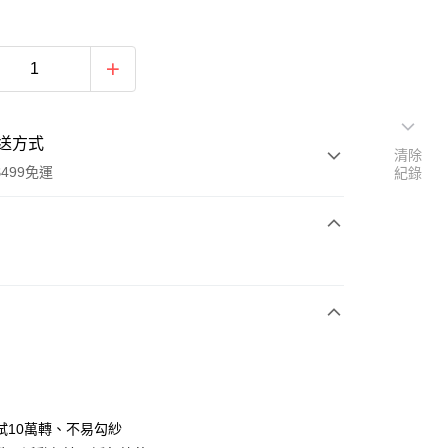
送方式
清除
499免運
紀錄
次付款
付款
試10萬轉、不易勾紗