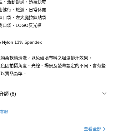
性、活動舒適、透氣快乾
山健行、旅遊、日常休閒
y
鍊口袋、左大腿拉鍊貼袋
側口袋、LOGO反光標
享後付
ylon 13% Spandex
FTEE先享後付」】
灣
先享後付是「在收到商品之後才付款」的支付方式。 讓您購物簡單
衣物柔軟精清洗，以免破壞布料之吸濕排汗效果。
心！
：不需註冊會員、不需綁卡、不需儲值。
顏色因拍攝角度、光線、場景及螢幕設定的不同，會有些
：只要手機號碼，簡訊認證，即可結帳。
請以實品為準。
：先確認商品／服務後，再付款。
EE先享後付」結帳流程】
方式選擇「AFTEE先享後付」後，將跳轉至「AFTEE先享後
類 (6)
付款
頁面，進行簡訊認證並確認金額後，即可完成結帳。
0，滿NT$499(含以上)免運費
成立數日內，您將收到繳費通知簡訊。
服飾》WOMEN
❚ 下身 l 褲類
排汗快乾長褲
費通知簡訊後14天內，點擊此簡訊中的連結，可透過四大超商
客服
網路銀行／等多元方式進行付款，方視為交易完成。
付款
總覽 》
：結帳手續完成當下不需立刻繳費，但若您需要取消訂單，請聯
0，滿NT$799(含以上)免運費
的店家。未經商家同意取消之訂單仍視為有效，需透過AFTEE
定優惠折扣↘福利專區
【服飾折抵】滿額送服飾抵用
查看全部
繳納相關費用。
否成功請以「AFTEE先享後付 」之結帳頁面顯示為準，若有關於