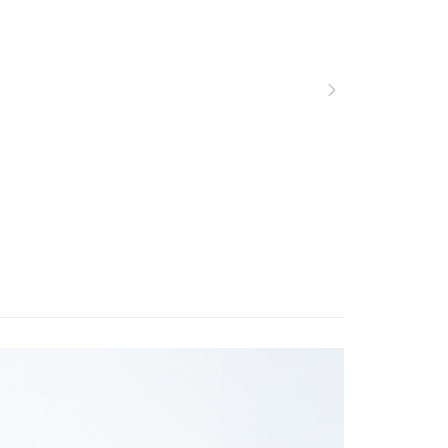
功／繳費後需取消欲退款等相關疑問，請聯繫「AFTEE先享後
服飾》功能材質分類
春夏款式
▣ 下身系列 ▣
00，滿NT$799(含以上)免運費
援中心」
https://netprotections.freshdesk.com/support/home
服飾》功能材質分類
春夏款式
Sorona植物紗
市自取
項】
遊季 🌞 精選品牌折扣
❚ 夏日穿搭必敗🛒Buy
夏季
恩沛科技股份有限公司提供之「AFTEE先享後付」服務完成之
2件8折
依本服務之必要範圍內提供個人資料，並將交易相關給付款項請
讓予恩沛科技股份有限公司。
ew Arrivals
春夏機能服飾 l 新品
春夏機能下
個人資料處理事宜，請瀏覽以下網址：
30，滿NT$3,000(含以上)免運費
長褲
ee.tw/terms/#terms3
年的使用者請事先徵得法定代理人或監護人之同意方可使用
E先享後付」，若未經同意申辦者引起之損失，本公司不負相關責
AFTEE先享後付」時，將依據個別帳號之用戶狀況，依本公司
核予不同之上限額度；若仍有額度不足之情形，本公司將視審查
用戶進行身份認證。
一人註冊多個帳號或使用他人資訊註冊。若發現惡意使用之情
科技股份有限公司將有權停止該用戶之使用額度並採取法律行