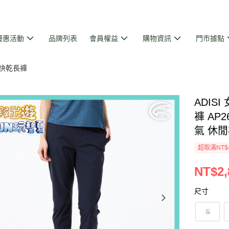
優惠活動
品牌列表
會員權益
購物資訊
門市據點
快乾長褲
ADIS
褲 AP2
氣 休
超取滿NT$
NT$2,
尺寸
S