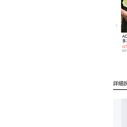
A
多
色】
NT
M
NT
詳細