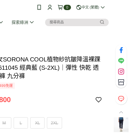
0
中文 (繁體)
探索綠洲
I 女SORONA COOL植物紗抗皺降溫裸踝
611045 經典藍 (S-2XL)｜彈性 快乾 透
閒褲 九分褲
499免運
800
M
L
XL
2XL