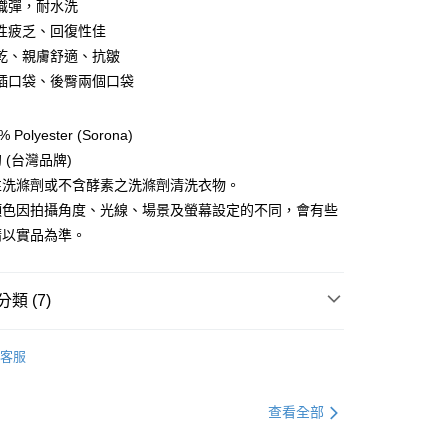
織彈，耐水洗
性疲乏、回復性佳
y
乾、親膚舒適、抗皺
插口袋、後臀兩個口袋
享後付
Polyester (Sorona)
FTEE先享後付」】
 (台灣品牌)
先享後付是「在收到商品之後才付款」的支付方式。 讓您購物簡單
性洗滌劑或不含酵素之洗滌劑清洗衣物。
心！
：不需註冊會員、不需綁卡、不需儲值。
顏色因拍攝角度、光線、場景及螢幕設定的不同，會有些
：只要手機號碼，簡訊認證，即可結帳。
請以實品為準。
：先確認商品／服務後，再付款。
EE先享後付」結帳流程】
方式選擇「AFTEE先享後付」後，將跳轉至「AFTEE先享後
類 (7)
付款
頁面，進行簡訊認證並確認金額後，即可完成結帳。
0，滿NT$499(含以上)免運費
成立數日內，您將收到繳費通知簡訊。
服飾》WOMEN
❚ 下身 l 褲類
排汗快乾長褲
費通知簡訊後14天內，點擊此簡訊中的連結，可透過四大超商
客服
網路銀行／等多元方式進行付款，方視為交易完成。
付款
總覽 》
：結帳手續完成當下不需立刻繳費，但若您需要取消訂單，請聯
0，滿NT$799(含以上)免運費
的店家。未經商家同意取消之訂單仍視為有效，需透過AFTEE
定優惠折扣↘福利專區
【服飾折抵】滿額送服飾抵用
查看全部
繳納相關費用。
否成功請以「AFTEE先享後付 」之結帳頁面顯示為準，若有關於