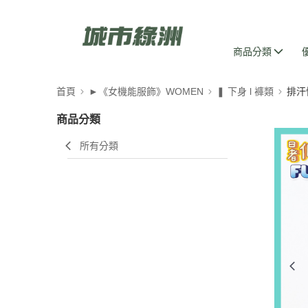
商品分類
首頁
►《女機能服飾》WOMEN
❚ 下身 l 褲類
排汗
商品分類
所有分類