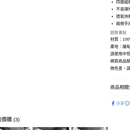
四面組
不易彈
Google Pa
透氣快
全盈+PAY
兩側手
AFTEE先
銷售重點
相關說明
材質：100% 
【關於「A
產地：緬甸
ATM付款
AFTEE
請使用中
便利好安
貨到付款
１．簡單
網頁商品
２．便利
微色差，
３．安心
運送方式
【「AFT
１．於結帳
商品相關分
全家取貨
付」結帳
每筆NT$6
２．訂單
►《女機能
３．收到繳
分享
／ATM／
7-11取貨
►《 商品
※ 請注意
每筆NT$6
絡購買商品
❚ 網購限
價購 (3)
先享後付
券專區
宅配
※ 交易是