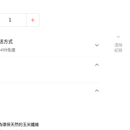
送方式
清除
499免運
紀錄
次付款
付款
為環保天然的玉米纖維