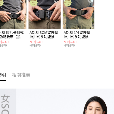
是否繳費成
►《機能
每筆NT$1
付客戶支
►《機能
付款後門
【注意事
免運費
❚ 暑假出
１．透過由
服飾新款任
交易，需
貨到付款
求債權轉
DISI 快拆卡扣式
ADISI 3CM寬按壓
ADISI 1吋寬按壓
❚ 新品上市 N
２．關於
每筆NT$1
功能腰帶【黑
插扣式多功能腰帶
插扣式多功能腰帶
著
機能
https://aft
AS26038 /
【黑色】AS26047
【黑色】AS26035
$240
NT$240
NT$240
３．未成
IT台灣製
/ MIT台灣製
/ MIT台灣製
$270
NT$270
NT$270
「AFTE
任。
４．使用「
即時審查
結果請求
５．嚴禁
說明
相關推薦
形，恩沛
動。