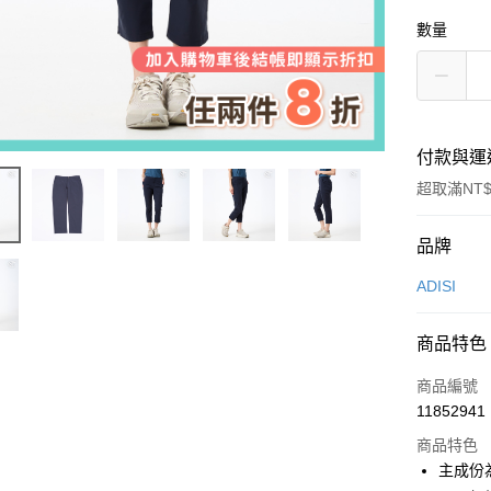
數量
付款與運
超取滿NT$
付款方式
品牌
信用卡一
ADISI
超商取貨
商品特色
LINE Pay
商品編號
Apple Pay
11852941
商品特色
街口支付
主成份
悠遊付