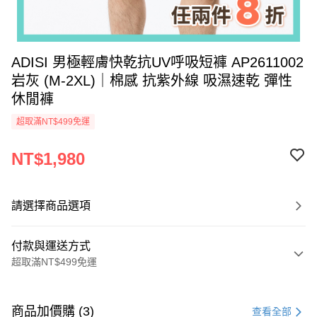
ADISI 男極輕膚快乾抗UV呼吸短褲 AP2611002
岩灰 (M-2XL)｜棉感 抗紫外線 吸濕速乾 彈性
休閒褲
超取滿NT$499免運
NT$1,980
請選擇商品選項
付款與運送方式
超取滿NT$499免運
付款方式
信用卡一次付款
商品加價購 (3)
查看全部