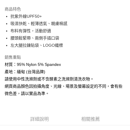
【「AFTEE先享後付」結帳流程】
全家取貨付款
１．於結帳方式選擇「AFTEE先享後付」後，將跳轉至「AFTEE先享後付」
商品特色
每筆NT$60，滿NT$499(含以上)免運費
結帳頁面，進行簡訊認證並確認金額後，即可完成結帳。
抗紫外線UPF50+
２．訂單成立數日內，您將收到繳費通知簡訊。
吸濕快乾、輕薄透氣、親膚棉感
7-11取貨付款
３．收到繳費通知簡訊後14天內，點擊此簡訊中的連結，可透過四大超商／
ATM／網路銀行／等多元方式進行付款，方視為交易完成。
布料有彈性，活動舒適
每筆NT$60，滿NT$799(含以上)免運費
※ 請注意：結帳手續完成當下不需立刻繳費，但若您需要取消訂單，請聯絡
腰頭鬆緊帶、兩側手插口袋
購買商品的店家。未經商家同意取消之訂單仍視為有效，需透過AFTEE先享
宅配
後付繳納相關費用。
左大腿拉鍊貼袋、LOGO織標
每筆NT$100，滿NT$799(含以上)免運費
※ 交易是否成功請以「AFTEE先享後付 」之結帳頁面顯示為準，若有關於
是否繳費成功／繳費後需取消欲退款等相關疑問，請聯繫「AFTEE先享後付
銷售重點
客戶支援中心」
https://netprotections.freshdesk.com/support/home
付款後門市自取
材質：95% Nylon 5% Spandex
免運費
【注意事項】
產地：緬甸 (台灣品牌)
１．透過由恩沛科技股份有限公司提供之「AFTEE先享後付」服務完成之交
請使用中性洗滌劑或不含酵素之洗滌劑清洗衣物。
貨到付款
易，需依本服務之必要範圍內提供個人資料，並將交易相關給付款項請求債
網頁商品顏色因拍攝角度、光線、場景及螢幕設定的不同，會有些
權轉讓予恩沛科技股份有限公司。
每筆NT$130，滿NT$3,000(含以上)免運費
２．關於個人資料處理事宜，請瀏覽以下網址：
微色差，請以實品為準。
https://aftee.tw/terms/#terms3
３．未成年的使用者請事先徵得法定代理人或監護人之同意方可使用
「AFTEE先享後付」，若未經同意申辦者引起之損失，本公司不負相關責
任。
４．使用「AFTEE先享後付」時，將依據個別帳號之用戶狀況，依本公司即
詳細說明
相關推薦
時審查核予不同之上限額度；若仍有額度不足之情形，本公司將視審查結果
請求用戶進行身份認證。