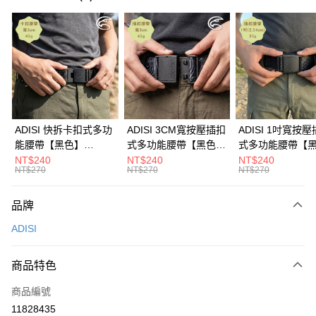
超商取貨付款
LINE Pay
Apple Pay
街口支付
悠遊付
ADISI 快拆卡扣式多功
ADISI 3CM寬按壓插扣
ADISI 1吋寬按
能腰帶【黑色】
式多功能腰帶【黑色】
式多功能腰帶【
Google Pay
AS26038 / MIT台灣製
AS26047 / MIT台灣製
AS26035 / MI
NT$240
NT$240
NT$240
NT$270
NT$270
NT$270
全盈+PAY
AFTEE先享後付
品牌
相關說明
ADISI
【關於「AFTEE先享後付」】
ATM付款
AFTEE先享後付是「在收到商品之後才付款」的支付方式。 讓您購物簡單
便利好安心！
商品特色
貨到付款
１．簡單：不需註冊會員、不需綁卡、不需儲值。
２．便利：只要手機號碼，簡訊認證，即可結帳。
商品編號
３．安心：先確認商品／服務後，再付款。
運送方式
11828435