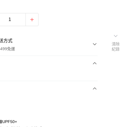
送方式
清除
499免運
紀錄
次付款
付款
UPF50+