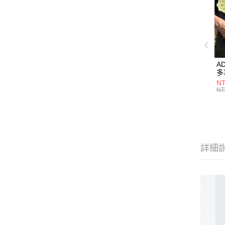
A
多
色】
NT
M
NT
詳細