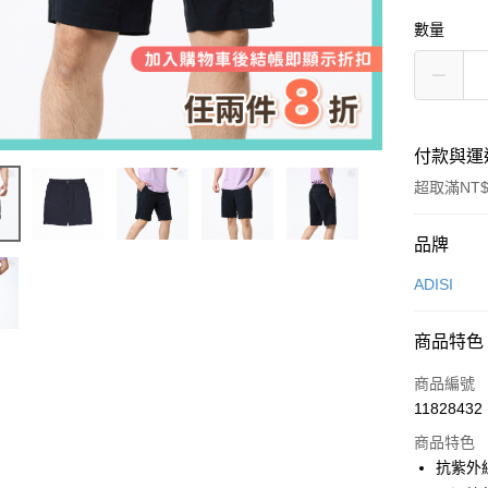
數量
付款與運
超取滿NT$
付款方式
品牌
信用卡一
ADISI
超商取貨
商品特色
LINE Pay
商品編號
Apple Pay
11828432
商品特色
街口支付
抗紫外線
悠遊付