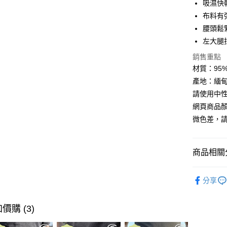
吸濕快
布料有
Google Pa
腰頭鬆
全盈+PAY
左大腿
AFTEE先
銷售重點
相關說明
材質：95% N
【關於「A
產地：緬甸
ATM付款
AFTEE
請使用中
便利好安
貨到付款
１．簡單
網頁商品
２．便利
微色差，
３．安心
運送方式
【「AFT
１．於結帳
商品相關分
全家取貨
付」結帳
每筆NT$6
２．訂單
►《男機能
３．收到繳
分享
／ATM／
7-11取貨
►《 商品
※ 請注意
每筆NT$6
絡購買商品
❚ 網購限
價購 (3)
先享後付
券專區
宅配
※ 交易是