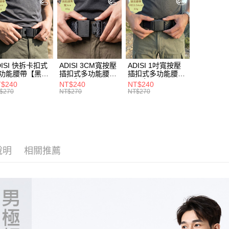
是否繳費成
►《機能
每筆NT$1
付客戶支
►《機能
付款後門
【注意事
免運費
►《機能
１．透過由
交易，需
❚ 暑假出
貨到付款
求債權轉
DISI 快拆卡扣式
ADISI 3CM寬按壓
ADISI 1吋寬按壓
服飾新款任
２．關於
每筆NT$1
功能腰帶【黑
插扣式多功能腰帶
插扣式多功能腰帶
https://aft
AS26038 /
【黑色】AS26047
【黑色】AS26035
❒ --- 品 
$240
NT$240
NT$240
３．未成
IT台灣製
/ MIT台灣製
/ MIT台灣製
$270
NT$270
NT$270
「AFTE
❚ 新品上市 N
任。
著
機能
４．使用「
即時審查
結果請求
５．嚴禁
說明
相關推薦
形，恩沛
動。