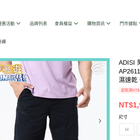
優惠活動
品牌列表
會員權益
購物資訊
門市據點
分褲
ADIS
AP261
濕速乾
超取滿NT$
NT$1,
尺寸
M