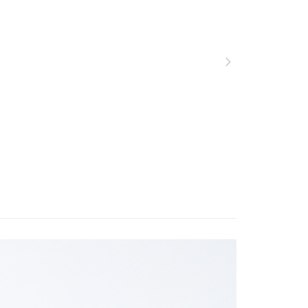
功／繳費後需取消欲退款等相關疑問，請聯繫「AFTEE先享後
服飾》功能材質分類
春夏款式
▣ 下身系列 ▣
00，滿NT$799(含以上)免運費
援中心」
https://netprotections.freshdesk.com/support/home
服飾》功能材質分類
春夏款式
彈性快乾休閒
市自取
項】
服飾》功能材質分類
春夏款式
UPF 50+
恩沛科技股份有限公司提供之「AFTEE先享後付」服務完成之
依本服務之必要範圍內提供個人資料，並將交易相關給付款項請
遊季 🌞 精選品牌折扣
❚ 夏日穿搭必敗🛒Buy
夏季
讓予恩沛科技股份有限公司。
2件8折
個人資料處理事宜，請瀏覽以下網址：
30，滿NT$3,000(含以上)免運費
ee.tw/terms/#terms3
牌 分 類 總 覽 --- ❒
ADISI
男性 ♦︎ 機能服飾
年的使用者請事先徵得法定代理人或監護人之同意方可使用
E先享後付」，若未經同意申辦者引起之損失，本公司不負相關責
ew Arrivals
春夏機能服飾 l 新品
春夏機能下
短褲
AFTEE先享後付」時，將依據個別帳號之用戶狀況，依本公司
核予不同之上限額度；若仍有額度不足之情形，本公司將視審查
用戶進行身份認證。
一人註冊多個帳號或使用他人資訊註冊。若發現惡意使用之情
科技股份有限公司將有權停止該用戶之使用額度並採取法律行