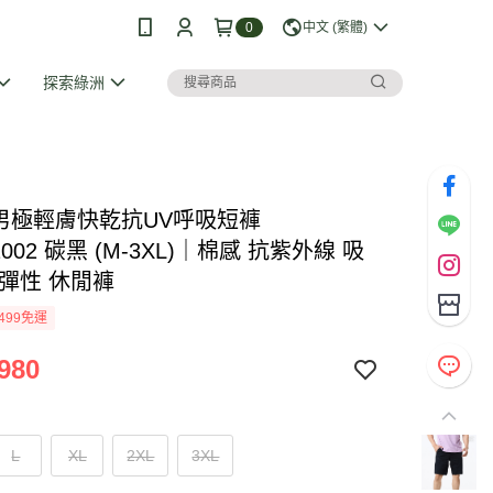
0
中文 (繁體)
探索綠洲
I 男極輕膚快乾抗UV呼吸短褲
1002 碳黑 (M-3XL)｜棉感 抗紫外線 吸
 彈性 休閒褲
499免運
980
L
XL
2XL
3XL