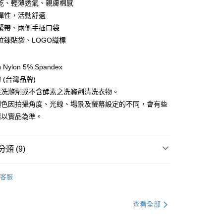
乾、輕薄透氣、親膚棉感
彈性，活動舒適
y
緊帶、兩側手插口袋
拉鍊貼袋、LOGO織標
享後付
ylon 5% Spandex
FTEE先享後付」】
 (台灣品牌)
先享後付是「在收到商品之後才付款」的支付方式。 讓您購物簡單
性洗滌劑或不含酵素之洗滌劑清洗衣物。
心！
：不需註冊會員、不需綁卡、不需儲值。
顏色因拍攝角度、光線、場景及螢幕設定的不同，會有些
：只要手機號碼，簡訊認證，即可結帳。
請以實品為準。
：先確認商品／服務後，再付款。
EE先享後付」結帳流程】
方式選擇「AFTEE先享後付」後，將跳轉至「AFTEE先享後
類 (9)
付款
頁面，進行簡訊認證並確認金額後，即可完成結帳。
0，滿NT$499(含以上)免運費
成立數日內，您將收到繳費通知簡訊。
服飾》MEN
❚ 下身 l 褲子
短褲/七分褲
費通知簡訊後14天內，點擊此簡訊中的連結，可透過四大超商
客服
網路銀行／等多元方式進行付款，方視為交易完成。
付款
總覽 》
：結帳手續完成當下不需立刻繳費，但若您需要取消訂單，請聯
0，滿NT$799(含以上)免運費
的店家。未經商家同意取消之訂單仍視為有效，需透過AFTEE
定優惠折扣↘福利專區
【服飾折抵】滿額送服飾抵用
查看全部
繳納相關費用。
否成功請以「AFTEE先享後付 」之結帳頁面顯示為準，若有關於