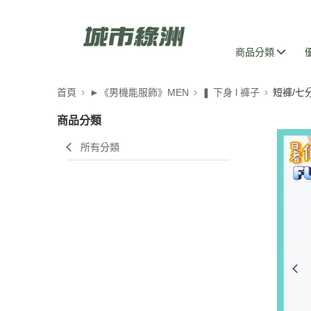
商品分類
首頁
►《男機能服飾》MEN
❚ 下身 l 褲子
短褲/七
商品分類
所有分類