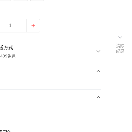
清除
送方式
紀錄
499免運
次付款
付款
PF30+