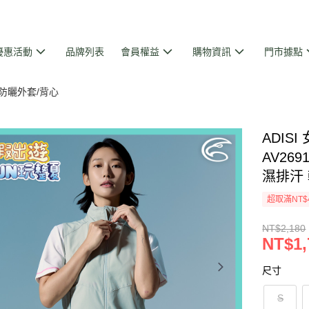
優惠活動
品牌列表
會員權益
購物資訊
門市據點
防曬外套/背心
ADIS
AV269
濕排汗
超取滿NT$
NT$2,180
NT$1,
尺寸
S