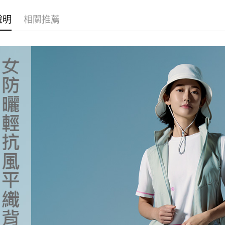
宅配
※ 交易是
是否繳費成
►《機能
每筆NT$1
說明
相關推薦
付客戶支
►《機能
付款後門
【注意事
免運費
❚ 暑假出
１．透過由
服飾單一特
交易，需
貨到付款
求債權轉
❒ --- 品 
２．關於
每筆NT$1
https://aft
❚ 新品上市 N
３．未成
「AFTE
任。
４．使用「
即時審查
結果請求
５．嚴禁
形，恩沛
動。