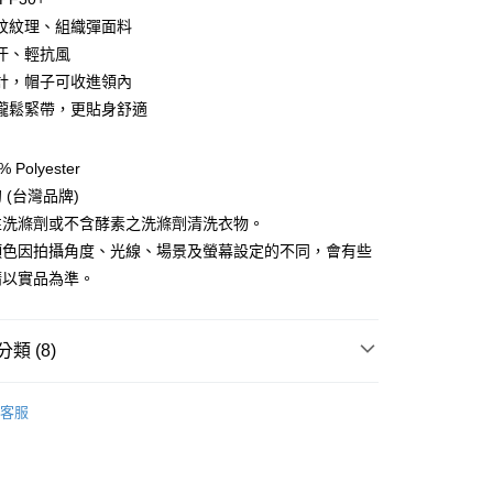
紋紋理、組織彈面料
汗、輕抗風
y
計，帽子可收進領內
攏鬆緊帶，更貼身舒適
享後付
Polyester
FTEE先享後付」】
 (台灣品牌)
先享後付是「在收到商品之後才付款」的支付方式。 讓您購物簡單
性洗滌劑或不含酵素之洗滌劑清洗衣物。
心！
：不需註冊會員、不需綁卡、不需儲值。
顏色因拍攝角度、光線、場景及螢幕設定的不同，會有些
：只要手機號碼，簡訊認證，即可結帳。
請以實品為準。
：先確認商品／服務後，再付款。
EE先享後付」結帳流程】
方式選擇「AFTEE先享後付」後，將跳轉至「AFTEE先享後
類 (8)
付款
頁面，進行簡訊認證並確認金額後，即可完成結帳。
0，滿NT$499(含以上)免運費
成立數日內，您將收到繳費通知簡訊。
服飾》WOMEN
❚ 外套 l 背心
輕薄防曬外套/背心
費通知簡訊後14天內，點擊此簡訊中的連結，可透過四大超商
客服
網路銀行／等多元方式進行付款，方視為交易完成。
付款
總覽 》
：結帳手續完成當下不需立刻繳費，但若您需要取消訂單，請聯
0，滿NT$799(含以上)免運費
的店家。未經商家同意取消之訂單仍視為有效，需透過AFTEE
定優惠折扣↘福利專區
【服飾折抵】滿額送服飾抵用
繳納相關費用。