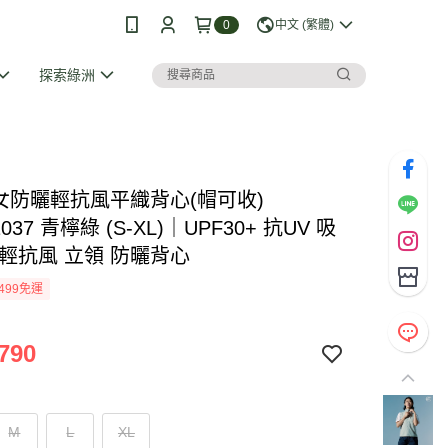
0
中文 (繁體)
探索綠洲
I 女防曬輕抗風平織背心(帽可收)
1037 青檸綠 (S-XL)｜UPF30+ 抗UV 吸
 輕抗風 立領 防曬背心
499免運
790
M
L
XL