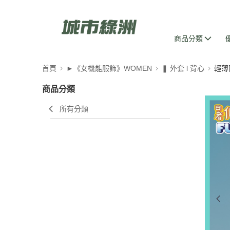
商品分類
首頁
►《女機能服飾》WOMEN
❚ 外套 l 背心
輕薄
商品分類
所有分類