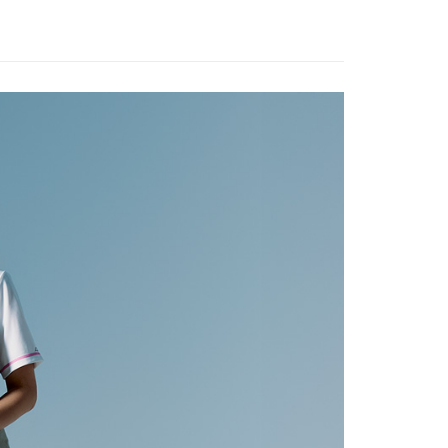
否成功請以「AFTEE先享後付 」之結帳頁面顯示為準，若有關於
功／繳費後需取消欲退款等相關疑問，請聯繫「AFTEE先享後
服飾》功能材質分類
春夏款式
▣ 外套/背心 ▣
00，滿NT$799(含以上)免運費
援中心」
https://netprotections.freshdesk.com/support/home
服飾》功能材質分類
春夏款式
抗UV平織彈性
市自取
項】
遊季 🌞 精選品牌折扣
❚ 夏日穿搭必敗🛒Buy
春夏
恩沛科技股份有限公司提供之「AFTEE先享後付」服務完成之
價7折起
依本服務之必要範圍內提供個人資料，並將交易相關給付款項請
讓予恩沛科技股份有限公司。
牌 分 類 總 覽 --- ❒
ADISI
女性 ♦︎ 機能服飾
個人資料處理事宜，請瀏覽以下網址：
30，滿NT$3,000(含以上)免運費
ee.tw/terms/#terms3
ew Arrivals
春夏機能服飾 l 新品
機能外套
年的使用者請事先徵得法定代理人或監護人之同意方可使用
E先享後付」，若未經同意申辦者引起之損失，本公司不負相關責
AFTEE先享後付」時，將依據個別帳號之用戶狀況，依本公司
核予不同之上限額度；若仍有額度不足之情形，本公司將視審查
用戶進行身份認證。
一人註冊多個帳號或使用他人資訊註冊。若發現惡意使用之情
科技股份有限公司將有權停止該用戶之使用額度並採取法律行