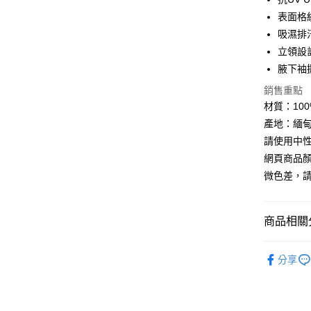
悠遊付
表面格
吸濕排
Google Pa
立領設
全盈+PAY
腋下袖
AFTEE先
銷售重點
相關說明
材質：100% 
【關於「A
產地：緬甸
ATM付款
AFTEE
請使用中
便利好安
貨到付款
１．簡單
網頁商品
２．便利
微色差，
３．安心
運送方式
【「AFT
１．於結帳
商品相關分
全家取貨
付」結帳
每筆NT$6
２．訂單
►《女機能
３．收到繳
分享
／ATM／
7-11取貨
►《 商品
※ 請注意
每筆NT$6
絡購買商品
❚ 網購限
先享後付
券專區