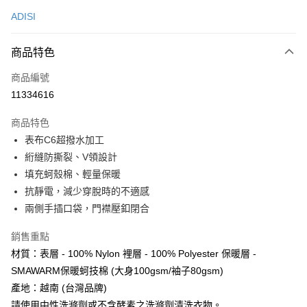
信用卡一次付款
ADISI
LINE Pay
商品特色
Apple Pay
商品編號
街口支付
11334616
悠遊付
商品特色
Google Pay
表布C6超撥水加工
全盈+PAY
絎縫防撕裂、V領設計
填充蚵殼棉、輕量保暖
AFTEE先享後付
抗靜電，減少穿脫時的不適感
相關說明
兩側手插口袋，門襟壓釦閉合
【關於「AFTEE先享後付」】
ATM付款
AFTEE先享後付是「在收到商品之後才付款」的支付方式。 讓您購物簡單
銷售重點
便利好安心！
貨到付款
１．簡單：不需註冊會員、不需綁卡、不需儲值。
材質：表層 - 100% Nylon 裡層 - 100% Polyester 保暖層 -
２．便利：只要手機號碼，簡訊認證，即可結帳。
SMAWARM保暖蚵技棉 (大身100gsm/袖子80gsm)
３．安心：先確認商品／服務後，再付款。
運送方式
產地：越南 (台灣品牌)
【「AFTEE先享後付」結帳流程】
宅配
請使用中性洗滌劑或不含酵素之洗滌劑清洗衣物。