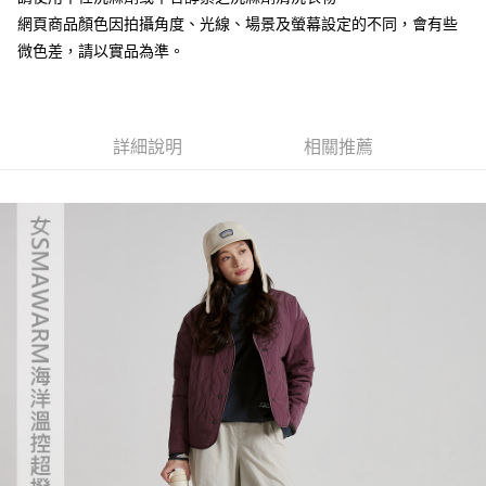
１．於結帳方式選擇「AFTEE先享後付」後，將跳轉至「AFTEE先享後付」
每筆NT$100，滿NT$799(含以上)免運費
網頁商品顏色因拍攝角度、光線、場景及螢幕設定的不同，會有些
結帳頁面，進行簡訊認證並確認金額後，即可完成結帳。
２．訂單成立數日內，您將收到繳費通知簡訊。
微色差，請以實品為準。
付款後門市自取
３．收到繳費通知簡訊後14天內，點擊此簡訊中的連結，可透過四大超商／
ATM／網路銀行／等多元方式進行付款，方視為交易完成。
免運費
※ 請注意：結帳手續完成當下不需立刻繳費，但若您需要取消訂單，請聯絡
購買商品的店家。未經商家同意取消之訂單仍視為有效，需透過AFTEE先享
貨到付款
後付繳納相關費用。
詳細說明
相關推薦
每筆NT$130，滿NT$3,000(含以上)免運費
※ 交易是否成功請以「AFTEE先享後付 」之結帳頁面顯示為準，若有關於
是否繳費成功／繳費後需取消欲退款等相關疑問，請聯繫「AFTEE先享後付
客戶支援中心」
https://netprotections.freshdesk.com/support/home
【注意事項】
１．透過由恩沛科技股份有限公司提供之「AFTEE先享後付」服務完成之交
易，需依本服務之必要範圍內提供個人資料，並將交易相關給付款項請求債
權轉讓予恩沛科技股份有限公司。
２．關於個人資料處理事宜，請瀏覽以下網址：
https://aftee.tw/terms/#terms3
３．未成年的使用者請事先徵得法定代理人或監護人之同意方可使用
「AFTEE先享後付」，若未經同意申辦者引起之損失，本公司不負相關責
任。
４．使用「AFTEE先享後付」時，將依據個別帳號之用戶狀況，依本公司即
時審查核予不同之上限額度；若仍有額度不足之情形，本公司將視審查結果
請求用戶進行身份認證。
５．嚴禁一人註冊多個帳號或使用他人資訊註冊。若發現惡意使用之情形，