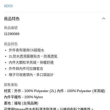
信用卡一次付款
ADISI
LINE Pay
商品特色
Apple Pay
商品編號
街口支付
11290089
悠遊付
商品特色
Google Pay
外件表布環保C6超撥水
全盈+PAY
2L防水透濕膜層貼合，防風透氣
內件大顆粒羊羔絨，保暖舒適
AFTEE先享後付
外件與內件可拉鍊套合
相關說明
帽子可收進領內、多口袋設計
【關於「AFTEE先享後付」】
ATM付款
AFTEE先享後付是「在收到商品之後才付款」的支付方式。 讓您購物簡單
銷售重點
便利好安心！
貨到付款
１．簡單：不需註冊會員、不需綁卡、不需儲值。
材質：外件 - 100% Polyester (2L) 內件 - 100% Polyester (羊羔絨)
２．便利：只要手機號碼，簡訊認證，即可結帳。
內件平織布 - 100% Nylon
３．安心：先確認商品／服務後，再付款。
運送方式
產地：緬甸 (台灣品牌)
【「AFTEE先享後付」結帳流程】
宅配
可使用Nikwax防水布料清洗劑洗滌，以維持布料之機能性。