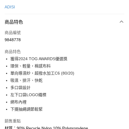
信用卡一次付款
ADISI
超商取貨付款
商品特色
LINE Pay
商品編號
Apple Pay
9848778
街口支付
商品特色
悠遊付
獲得2024 TOG AWARDS優選獎
Google Pay
環保、輕量，棉感布料
單向導濕紗，超撥水加工C6 (80/20)
全盈+PAY
吸濕、排汗、快乾
大哥付你分期
多口袋設計
相關說明
左下口袋LOGO織標
【大哥付你分期使用說明】
網布內裡
AFTEE先享後付
1.本服務由台灣大哥大提供，台灣大哥大用戶可立即使用無須另外申請。
下擺抽繩調節鬆緊
2.付款方式選擇「大哥付你分期」，訂單成立後會自動跳轉到大哥付的交易
相關說明
流程，驗證手機門號後，選擇欲分期的期數、繳款截止日，確認付款後即完
【關於「AFTEE先享後付」】
成交易。
銷售重點
ATM付款
AFTEE先享後付是「在收到商品之後才付款」的支付方式。 讓您購物簡單
3.實際核准額度、可分期數及費用金額請依後續交易確認頁面所載為準。
材質：90% Recycle Nylon 10% Polypropylene
便利好安心！