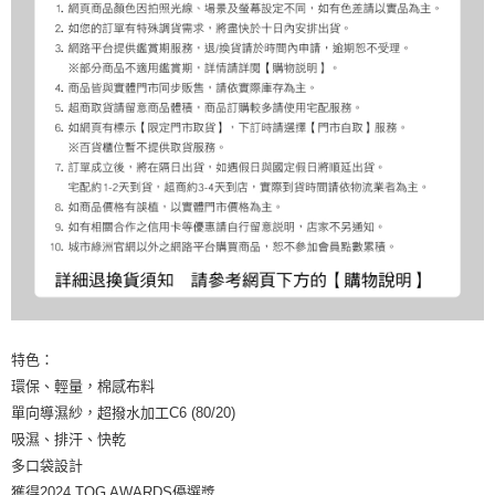
特色：
環保、輕量，棉感布料
單向導濕紗，超撥水加工C6 (80/20)
吸濕、排汗、快乾
多口袋設計
獲得2024 TOG AWARDS優選獎