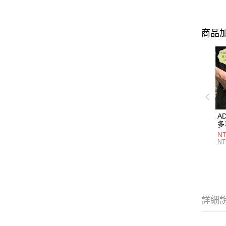
商品加
A
多
色】
NT
M
NT
詳細