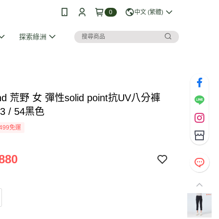
0
中文 (繁體)
探索綠洲
and 荒野 女 彈性solid point抗UV八分褲
33 / 54黑色
499免運
880