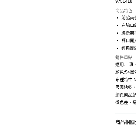
Apple Pay
9751418
商品特色
街口支付
前脇兩
悠遊付
右脇口
脇邊剪
Google Pa
褲口開
全盈+PAY
經典鹿
大哥付你
銷售重點
相關說明
適用:上班
【大哥付
顏色:54黑
AFTEE先
1.本服務
布種特性:
2.付款方
相關說明
流程，驗
吸濕快乾
【關於「A
ATM付款
完成交易
AFTEE
網頁商品
3.實際核
便利好安
微色差，
4.訂單成
貨到付款
１．簡單
消。如遇
２．便利
無法說明
３．安心
【繳款方
商品相關分
運送方式
1.分期款
【「AFT
醒簡訊。
１．於結帳
全家取貨
►《女機能
2.透過簡