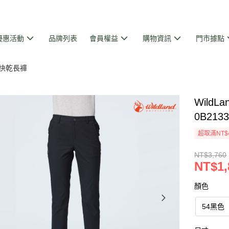
優惠活動
品牌列表
會員權益
購物資訊
門市據點
快乾長褲
WildL
0B213
超取滿NT$
NT$3,760
NT$1,
顏色
54黑色