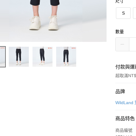
尺寸
S
數量
付款與運
超取滿NT$
付款方式
品牌
信用卡一
WildLand
超商取貨
商品特色
LINE Pay
商品編號