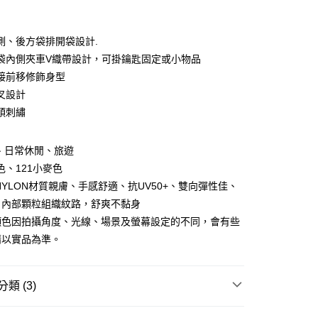
側、後方袋排開袋設計.
袋內側夾車V織帶設計，可掛鑰匙固定或小物品
接前移修飾身型
y
叉設計
頭刺繡
分期
、日常休閒、旅遊
你分期使用說明】
色、121小麥色
享後付
由台灣大哥大提供，台灣大哥大用戶可立即使用無須另外申請。
NYLON材質親膚、手感舒適、抗UV50+、雙向彈性佳、
式選擇「大哥付你分期」，訂單成立後會自動跳轉到大哥付的交易
證手機門號後，選擇欲分期的期數、繳款截止日，確認付款後即
、內部顆粒組織紋路，舒爽不黏身
FTEE先享後付」】
。
先享後付是「在收到商品之後才付款」的支付方式。 讓您購物簡單
顏色因拍攝角度、光線、場景及螢幕設定的不同，會有些
准額度、可分期數及費用金額請依後續交易確認頁面所載為準。
心！
請以實品為準。
立30分鐘內，如未前往確認交易或遇審核未通過，訂單將自動取
：不需註冊會員、不需綁卡、不需儲值。
「轉專審核」未通過狀況，表示未達大哥付你分期系統評分，恕
：只要手機號碼，簡訊認證，即可結帳。
評估內容。
：先確認商品／服務後，再付款。
式說明】
類 (3)
項不併入電信帳單，「大哥付你分期」於每月結算日後寄送繳費提
EE先享後付」結帳流程】
方式選擇「AFTEE先享後付」後，將跳轉至「AFTEE先享後
付款
服飾》WOMEN
❚ 下身 l 褲類
排汗快乾長褲
訊連結打開帳單後，可選擇「超商條碼／台灣大直營門市／銀行轉