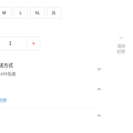
M
L
XL
2L
清除
紀錄
送方式
499免運
次付款
 荒野
付款