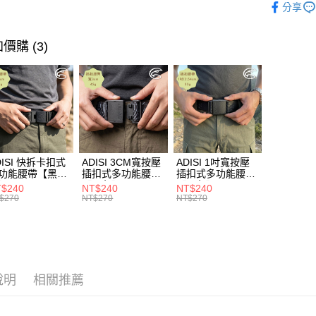
付」結帳
分享
帳／街口支
每筆NT$6
２．訂單
❒ --- 品 
３．收到繳
【注意事
／ATM／
7-11取貨
►《 商品
價購 (3)
1.本服務
※ 請注意
每筆NT$6
用戶於交
絡購買商品
款買賣價
先享後付
宅配
2.基於同
※ 交易是
資料（包
是否繳費成
每筆NT$1
用，由本
付客戶支
3.完整用
付款後門
【注意事
免運費
１．透過由
DISI 快拆卡扣式
ADISI 3CM寬按壓
ADISI 1吋寬按壓
交易，需
功能腰帶【黑
插扣式多功能腰帶
插扣式多功能腰帶
貨到付款
求債權轉
AS26038 /
【黑色】AS26047
【黑色】AS26035
$240
NT$240
NT$240
２．關於
每筆NT$1
IT台灣製
/ MIT台灣製
/ MIT台灣製
$270
NT$270
NT$270
https://aft
３．未成
「AFTE
任。
４．使用「
即時審查
說明
相關推薦
結果請求
５．嚴禁
形，恩沛