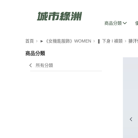
商品分類
首頁
►《女機能服飾》WOMEN
❚ 下身 l 褲類
排汗
商品分類
所有分類