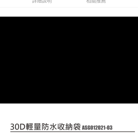
詳細說明
相關推薦
【「AFTEE先享後付」結帳流程】
全家取貨付款
醒簡訊。
１．於結帳方式選擇「AFTEE先享後付」後，將跳轉至「AFTEE先享後付」
2.透過簡訊連結打開帳單後，可選擇「超商條碼／台灣大直營門市／銀行轉
每筆NT$60，滿NT$499(含以上)免運費
結帳頁面，進行簡訊認證並確認金額後，即可完成結帳。
帳／街口支付／iPASS MONEY」等通路繳費。
２．訂單成立數日內，您將收到繳費通知簡訊。
7-11取貨付款
３．收到繳費通知簡訊後14天內，點擊此簡訊中的連結，可透過四大超商／
【注意事項】
ATM／網路銀行／等多元方式進行付款，方視為交易完成。
每筆NT$60，滿NT$799(含以上)免運費
1.本服務係由「台灣大哥大股份有限公司」（以下簡稱本公司）所提供，讓
※ 請注意：結帳手續完成當下不需立刻繳費，但若您需要取消訂單，請聯絡
用戶於交易時，得透過本服務購買商品或服務，並由商店將買賣／分期付款
購買商品的店家。未經商家同意取消之訂單仍視為有效，需透過AFTEE先享
宅配
買賣價金債權讓與本公司後，依約使用本公司帳單繳交帳款。
後付繳納相關費用。
2.基於同意付款使用「大哥付你分期」之契約關係目的，商店將以您的個人
每筆NT$100，滿NT$799(含以上)免運費
※ 交易是否成功請以「AFTEE先享後付 」之結帳頁面顯示為準，若有關於
資料（包含姓名、電話或地址）提供予台灣大哥大進項蒐集、處理及利用，
是否繳費成功／繳費後需取消欲退款等相關疑問，請聯繫「AFTEE先享後付
由本公司與您本人進行分期帳單所需資料之確認、核對及更正。
客戶支援中心」
https://netprotections.freshdesk.com/support/home
付款後門市自取
3.完整用戶服務條款，請詳閱以下連結：
https://oppay.tw/userRule
免運費
【注意事項】
１．透過由恩沛科技股份有限公司提供之「AFTEE先享後付」服務完成之交
貨到付款
易，需依本服務之必要範圍內提供個人資料，並將交易相關給付款項請求債
權轉讓予恩沛科技股份有限公司。
每筆NT$130，滿NT$3,000(含以上)免運費
２．關於個人資料處理事宜，請瀏覽以下網址：
https://aftee.tw/terms/#terms3
３．未成年的使用者請事先徵得法定代理人或監護人之同意方可使用
「AFTEE先享後付」，若未經同意申辦者引起之損失，本公司不負相關責
任。
４．使用「AFTEE先享後付」時，將依據個別帳號之用戶狀況，依本公司即
時審查核予不同之上限額度；若仍有額度不足之情形，本公司將視審查結果
請求用戶進行身份認證。