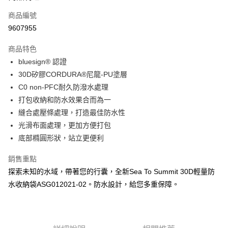
商品編號
Apple Pay
9607955
街口支付
商品特色
悠遊付
bluesign® 認證
Google Pay
30D矽膠CORDURA®尼龍-PU塗層
C0 non-PFC耐久防潑水處理
全盈+PAY
打包收納和防水效果合而為一
大哥付你分期
縫合處壓條處理，打造最佳防水性
相關說明
光滑布面處理，更加方便打包
【大哥付你分期使用說明】
底部橢圓形狀，站立更便利
AFTEE先享後付
1.本服務由台灣大哥大提供，台灣大哥大用戶可立即使用無須另外申請。
2.付款方式選擇「大哥付你分期」，訂單成立後會自動跳轉到大哥付的交易
相關說明
銷售重點
流程，驗證手機門號後，選擇欲分期的期數、繳款截止日，確認付款後即完
【關於「AFTEE先享後付」】
成交易。
探索未知的水域，帶著您的行囊，全新Sea To Summit 30D輕量防
ATM付款
AFTEE先享後付是「在收到商品之後才付款」的支付方式。 讓您購物簡單
3.實際核准額度、可分期數及費用金額請依後續交易確認頁面所載為準。
水收納袋ASG012021-02。防水設計，給您多重保障。
便利好安心！
4.訂單成立30分鐘內，如未前往確認交易或遇審核未通過，訂單將自動取
貨到付款
１．簡單：不需註冊會員、不需綁卡、不需儲值。
消。如遇「轉專審核」未通過狀況，表示未達大哥付你分期系統評分，恕無
２．便利：只要手機號碼，簡訊認證，即可結帳。
法說明評估內容。
３．安心：先確認商品／服務後，再付款。
【繳款方式說明】
運送方式
1.分期款項不併入電信帳單，「大哥付你分期」於每月結算日後寄送繳費提