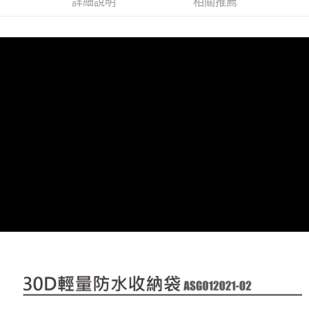
詳細說明
相關推薦
【「AFTEE先享後付」結帳流程】
全家取貨付款
醒簡訊。
１．於結帳方式選擇「AFTEE先享後付」後，將跳轉至「AFTEE先享後付」
2.透過簡訊連結打開帳單後，可選擇「超商條碼／台灣大直營門市／銀行轉
每筆NT$60，滿NT$499(含以上)免運費
結帳頁面，進行簡訊認證並確認金額後，即可完成結帳。
帳／街口支付／iPASS MONEY」等通路繳費。
２．訂單成立數日內，您將收到繳費通知簡訊。
7-11取貨付款
３．收到繳費通知簡訊後14天內，點擊此簡訊中的連結，可透過四大超商／
【注意事項】
ATM／網路銀行／等多元方式進行付款，方視為交易完成。
每筆NT$60，滿NT$799(含以上)免運費
1.本服務係由「台灣大哥大股份有限公司」（以下簡稱本公司）所提供，讓
※ 請注意：結帳手續完成當下不需立刻繳費，但若您需要取消訂單，請聯絡
用戶於交易時，得透過本服務購買商品或服務，並由商店將買賣／分期付款
購買商品的店家。未經商家同意取消之訂單仍視為有效，需透過AFTEE先享
宅配
買賣價金債權讓與本公司後，依約使用本公司帳單繳交帳款。
後付繳納相關費用。
2.基於同意付款使用「大哥付你分期」之契約關係目的，商店將以您的個人
每筆NT$100，滿NT$799(含以上)免運費
※ 交易是否成功請以「AFTEE先享後付 」之結帳頁面顯示為準，若有關於
資料（包含姓名、電話或地址）提供予台灣大哥大進項蒐集、處理及利用，
是否繳費成功／繳費後需取消欲退款等相關疑問，請聯繫「AFTEE先享後付
由本公司與您本人進行分期帳單所需資料之確認、核對及更正。
客戶支援中心」
https://netprotections.freshdesk.com/support/home
付款後門市自取
3.完整用戶服務條款，請詳閱以下連結：
https://oppay.tw/userRule
免運費
【注意事項】
１．透過由恩沛科技股份有限公司提供之「AFTEE先享後付」服務完成之交
貨到付款
易，需依本服務之必要範圍內提供個人資料，並將交易相關給付款項請求債
權轉讓予恩沛科技股份有限公司。
每筆NT$130，滿NT$3,000(含以上)免運費
２．關於個人資料處理事宜，請瀏覽以下網址：
https://aftee.tw/terms/#terms3
３．未成年的使用者請事先徵得法定代理人或監護人之同意方可使用
「AFTEE先享後付」，若未經同意申辦者引起之損失，本公司不負相關責
任。
４．使用「AFTEE先享後付」時，將依據個別帳號之用戶狀況，依本公司即
時審查核予不同之上限額度；若仍有額度不足之情形，本公司將視審查結果
請求用戶進行身份認證。