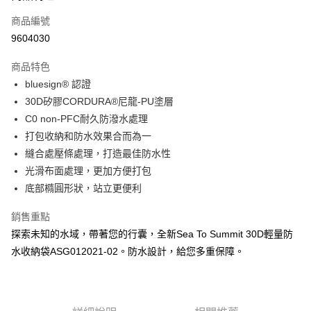
商品編號
Apple Pay
9604030
街口支付
商品特色
悠遊付
bluesign® 認證
Google Pay
30D矽膠CORDURA®尼龍-PU塗層
C0 non-PFC耐久防潑水處理
全盈+PAY
打包收納和防水效果合而為一
大哥付你分期
縫合處壓條處理，打造最佳防水性
相關說明
光滑布面處理，更加方便打包
【大哥付你分期使用說明】
底部橢圓形狀，站立更便利
AFTEE先享後付
1.本服務由台灣大哥大提供，台灣大哥大用戶可立即使用無須另外申請。
2.付款方式選擇「大哥付你分期」，訂單成立後會自動跳轉到大哥付的交易
相關說明
銷售重點
流程，驗證手機門號後，選擇欲分期的期數、繳款截止日，確認付款後即完
【關於「AFTEE先享後付」】
成交易。
探索未知的水域，帶著您的行囊，全新Sea To Summit 30D輕量防
ATM付款
AFTEE先享後付是「在收到商品之後才付款」的支付方式。 讓您購物簡單
3.實際核准額度、可分期數及費用金額請依後續交易確認頁面所載為準。
水收納袋ASG012021-02。防水設計，給您多重保障。
便利好安心！
4.訂單成立30分鐘內，如未前往確認交易或遇審核未通過，訂單將自動取
貨到付款
１．簡單：不需註冊會員、不需綁卡、不需儲值。
消。如遇「轉專審核」未通過狀況，表示未達大哥付你分期系統評分，恕無
２．便利：只要手機號碼，簡訊認證，即可結帳。
法說明評估內容。
３．安心：先確認商品／服務後，再付款。
【繳款方式說明】
運送方式
1.分期款項不併入電信帳單，「大哥付你分期」於每月結算日後寄送繳費提