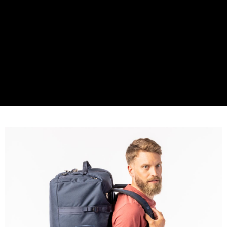
付款後門市自取
３．收到繳費通知簡訊後14天內，點擊此簡訊中的連結，可透過四大超商／
【注意事項】
ATM／網路銀行／等多元方式進行付款，方視為交易完成。
免運費
1.本服務係由「台灣大哥大股份有限公司」（以下簡稱本公司）所提供，讓
※ 請注意：結帳手續完成當下不需立刻繳費，但若您需要取消訂單，請聯絡
用戶於交易時，得透過本服務購買商品或服務，並由商店將買賣／分期付款
購買商品的店家。未經商家同意取消之訂單仍視為有效，需透過AFTEE先享
貨到付款
買賣價金債權讓與本公司後，依約使用本公司帳單繳交帳款。
後付繳納相關費用。
2.基於同意付款使用「大哥付你分期」之契約關係目的，商店將以您的個人
每筆NT$130，滿NT$3,000(含以上)免運費
※ 交易是否成功請以「AFTEE先享後付 」之結帳頁面顯示為準，若有關於
資料（包含姓名、電話或地址）提供予台灣大哥大進項蒐集、處理及利用，
是否繳費成功／繳費後需取消欲退款等相關疑問，請聯繫「AFTEE先享後付
由本公司與您本人進行分期帳單所需資料之確認、核對及更正。
客戶支援中心」
https://netprotections.freshdesk.com/support/home
3.完整用戶服務條款，請詳閱以下連結：
https://oppay.tw/userRule
【注意事項】
１．透過由恩沛科技股份有限公司提供之「AFTEE先享後付」服務完成之交
易，需依本服務之必要範圍內提供個人資料，並將交易相關給付款項請求債
權轉讓予恩沛科技股份有限公司。
２．關於個人資料處理事宜，請瀏覽以下網址：
https://aftee.tw/terms/#terms3
３．未成年的使用者請事先徵得法定代理人或監護人之同意方可使用
「AFTEE先享後付」，若未經同意申辦者引起之損失，本公司不負相關責
任。
４．使用「AFTEE先享後付」時，將依據個別帳號之用戶狀況，依本公司即
時審查核予不同之上限額度；若仍有額度不足之情形，本公司將視審查結果
請求用戶進行身份認證。
５．嚴禁一人註冊多個帳號或使用他人資訊註冊。若發現惡意使用之情形，
恩沛科技股份有限公司將有權停止該用戶之使用額度並採取法律行動。