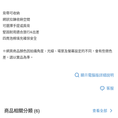
背帶可收納
網狀拉鍊收納空間
可選擇手提或肩背
堅固耐用適合旅行&出差
四周泡棉填充確保安全
※網頁商品顏色因拍攝角度、光線、場景及螢幕設定的不同，會有些微色
差，請以實品為準。
顯示電腦版詳細說明
客服
商品相關分類 (6)
查看全部