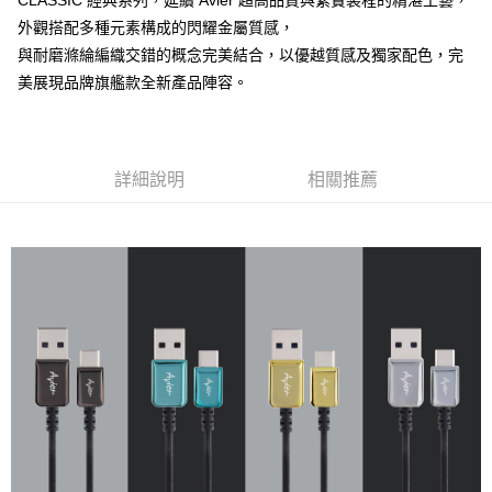
CLASSIC 經典系列，延續 Avier 超高品質與紮實製程的精湛工藝，
１．於結帳方式選擇「AFTEE先享後付」後，將跳轉至「AFTEE先享後付」
2.透過簡訊連結打開帳單後，可選擇「超商條碼／台灣大直營門市／銀行轉
7-11取貨付款
外觀搭配多種元素構成的閃耀金屬質感，
結帳頁面，進行簡訊認證並確認金額後，即可完成結帳。
帳／街口支付／iPASS MONEY」等通路繳費。
２．訂單成立數日內，您將收到繳費通知簡訊。
與耐磨滌綸編織交錯的概念完美結合，以優越質感及獨家配色，完
每筆NT$60，滿NT$799(含以上)免運費
３．收到繳費通知簡訊後14天內，點擊此簡訊中的連結，可透過四大超商／
【注意事項】
美展現品牌旗艦款全新產品陣容。
ATM／網路銀行／等多元方式進行付款，方視為交易完成。
宅配
1.本服務係由「台灣大哥大股份有限公司」（以下簡稱本公司）所提供，讓
※ 請注意：結帳手續完成當下不需立刻繳費，但若您需要取消訂單，請聯絡
用戶於交易時，得透過本服務購買商品或服務，並由商店將買賣／分期付款
每筆NT$100，滿NT$799(含以上)免運費
購買商品的店家。未經商家同意取消之訂單仍視為有效，需透過AFTEE先享
買賣價金債權讓與本公司後，依約使用本公司帳單繳交帳款。
後付繳納相關費用。
2.基於同意付款使用「大哥付你分期」之契約關係目的，商店將以您的個人
※ 交易是否成功請以「AFTEE先享後付 」之結帳頁面顯示為準，若有關於
資料（包含姓名、電話或地址）提供予台灣大哥大進項蒐集、處理及利用，
詳細說明
相關推薦
是否繳費成功／繳費後需取消欲退款等相關疑問，請聯繫「AFTEE先享後付
由本公司與您本人進行分期帳單所需資料之確認、核對及更正。
客戶支援中心」
https://netprotections.freshdesk.com/support/home
3.完整用戶服務條款，請詳閱以下連結：
https://oppay.tw/userRule
【注意事項】
１．透過由恩沛科技股份有限公司提供之「AFTEE先享後付」服務完成之交
易，需依本服務之必要範圍內提供個人資料，並將交易相關給付款項請求債
權轉讓予恩沛科技股份有限公司。
２．關於個人資料處理事宜，請瀏覽以下網址：
https://aftee.tw/terms/#terms3
３．未成年的使用者請事先徵得法定代理人或監護人之同意方可使用
「AFTEE先享後付」，若未經同意申辦者引起之損失，本公司不負相關責
任。
４．使用「AFTEE先享後付」時，將依據個別帳號之用戶狀況，依本公司即
時審查核予不同之上限額度；若仍有額度不足之情形，本公司將視審查結果
請求用戶進行身份認證。
５．嚴禁一人註冊多個帳號或使用他人資訊註冊。若發現惡意使用之情形，