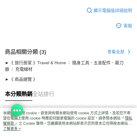
顯示電腦版詳細說明
客服
商品相關分類 (3)
查看全部
►《 旅行居家 》Travel & Home
隨身工具．五金配件．磨刀
器
充電線材
►《 商品總覽 》
本分類熱銷
全站排行
本網站中使用 cookie，欲查詢有關本網站使用 cookie 方式之詳情，及若您不希
熱門標籤
望在電腦上使用 cookie 時應如何變更電腦的 cookie 設定，請參閱本網站「
隱私
權條款
」之 Cookie 聲明。您繼續使用本網站即表示您同意本公司得按本網站使
用條款之 Cookie 聲明使用 cookie。
了解更多 >