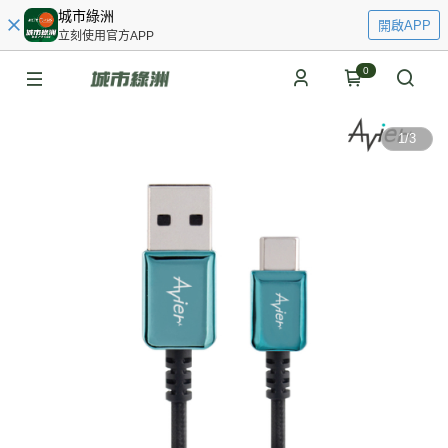
城市綠洲
開啟APP
立刻使用官方APP
0
1
/
3