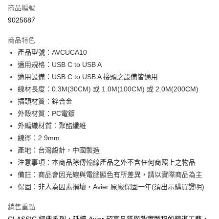
商品編號
Apple Pay
9025687
街口支付
商品特色
悠遊付
產品型號：AVCUCA10
Google Pay
適用規格：USB C to USB A
適用設備：USB C to USB A 接頭之設備皆通用
全盈+PAY
線材長度：0.3M(30CM) 或 1.0M(100CM) 或 2.0M(200CM)
大哥付你分期
插頭材質：鋅合金
相關說明
外殼材質：PC電鍍
【大哥付你分期使用說明】
外編織材質：聚酯纖維
AFTEE先享後付
1.本服務由台灣大哥大提供，台灣大哥大用戶可立即使用無須另外申請。
線徑：2.9mm
2.付款方式選擇「大哥付你分期」，訂單成立後會自動跳轉到大哥付的交易
相關說明
流程，驗證手機門號後，選擇欲分期的期數、繳款截止日，確認付款後即完
產地：台灣設計，中國製造
【關於「AFTEE先享後付」】
成交易。
ATM付款
AFTEE先享後付是「在收到商品之後才付款」的支付方式。 讓您購物簡單
注意事項：本商品除傳輸線產品之外不含任何商照上之物品
3.實際核准額度、可分期數及費用金額請依後續交易確認頁面所載為準。
便利好安心！
備註：商品會因光線與電腦顯色有所差異，請以實際商品為主
4.訂單成立30分鐘內，如未前往確認交易或遇審核未通過，訂單將自動取
１．簡單：不需註冊會員、不需綁卡、不需儲值。
運送方式
消。如遇「轉專審核」未通過狀況，表示未達大哥付你分期系統評分，恕無
保固：非人為因素損壞，Avier 原廠保固一年(須出示購買證明)
２．便利：只要手機號碼，簡訊認證，即可結帳。
法說明評估內容。
３．安心：先確認商品／服務後，再付款。
全家取貨付款
【繳款方式說明】
銷售重點
1.分期款項不併入電信帳單，「大哥付你分期」於每月結算日後寄送繳費提
每筆NT$60，滿NT$499(含以上)免運費
【「AFTEE先享後付」結帳流程】
醒簡訊。