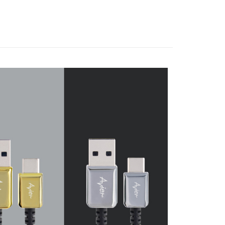
戶服務條款，請詳閱以下連結：
https://oppay.tw/userRule
項】
牌 分 類 總 覽 --- ❒
Avier 傳輸線 l 充電頭
恩沛科技股份有限公司提供之「AFTEE先享後付」服務完成之
依本服務之必要範圍內提供個人資料，並將交易相關給付款項請
讓予恩沛科技股份有限公司。
個人資料處理事宜，請瀏覽以下網址：
ee.tw/terms/#terms3
年的使用者請事先徵得法定代理人或監護人之同意方可使用
E先享後付」，若未經同意申辦者引起之損失，本公司不負相關責
AFTEE先享後付」時，將依據個別帳號之用戶狀況，依本公司
核予不同之上限額度；若仍有額度不足之情形，本公司將視審查
用戶進行身份認證。
一人註冊多個帳號或使用他人資訊註冊。若發現惡意使用之情
科技股份有限公司將有權停止該用戶之使用額度並採取法律行