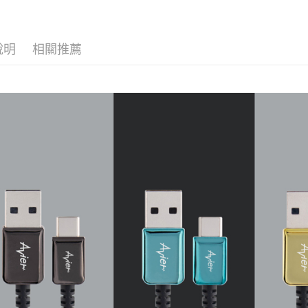
3.完整用
【注意事
❒ --- 品 
１．透過由
交易，需
說明
相關推薦
求債權轉
２．關於
https://aft
３．未成
「AFTE
任。
４．使用「
即時審查
結果請求
５．嚴禁
形，恩沛
動。