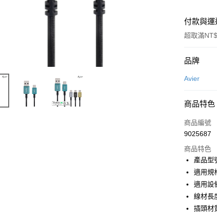
付款與運
超取滿NT$
付款方式
品牌
信用卡一
Avier
超商取貨
商品特色
LINE Pay
商品編號
Apple Pay
9025687
商品特色
街口支付
產品型號
悠遊付
適用規格：
適用設備
Google Pa
線材長度：
全盈+PAY
插頭材