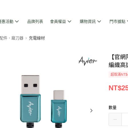
優惠活動
品牌列表
會員權益
購物資訊
門市據點
配件．磨刀器
充電線材
【官網限定
編織高速
超取滿NT$
NT$2
數量