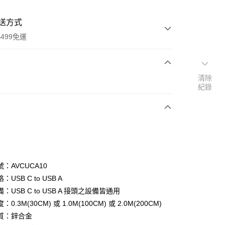
送方式
499免運
清除
次付款
紀錄
付款
：AVCUCA10
USB C to USB A
：USB C to USB A 接頭之設備皆通用
y
0.3M(30CM) 或 1.0M(100CM) 或 2.0M(200CM)
質：鋅合金