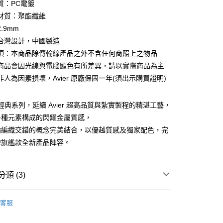
質：PC電鍍
分期
材質：聚酯纖維
你分期使用說明】
.9mm
享後付
由台灣大哥大提供，台灣大哥大用戶可立即使用無須另外申請。
台灣設計，中國製造
式選擇「大哥付你分期」，訂單成立後會自動跳轉到大哥付的交易
證手機門號後，選擇欲分期的期數、繳款截止日，確認付款後即
項：本商品除傳輸線產品之外不含任何商照上之物品
FTEE先享後付」】
。
先享後付是「在收到商品之後才付款」的支付方式。 讓您購物簡單
商品會因光線與電腦顯色有所差異，請以實際商品為主
准額度、可分期數及費用金額請依後續交易確認頁面所載為準。
心！
非人為因素損壞，Avier 原廠保固一年(須出示購買證明)
立30分鐘內，如未前往確認交易或遇審核未通過，訂單將自動取
：不需註冊會員、不需綁卡、不需儲值。
「轉專審核」未通過狀況，表示未達大哥付你分期系統評分，恕
：只要手機號碼，簡訊認證，即可結帳。
評估內容。
：先確認商品／服務後，再付款。
C 經典系列，延續 Avier 超高品質與紮實製程的精湛工藝，
式說明】
付款
項不併入電信帳單，「大哥付你分期」於每月結算日後寄送繳費提
多種元素構成的閃耀金屬質感，
EE先享後付」結帳流程】
0，滿NT$499(含以上)免運費
方式選擇「AFTEE先享後付」後，將跳轉至「AFTEE先享後
綸編織交錯的概念完美結合，以優越質感及獨家配色，完
訊連結打開帳單後，可選擇「超商條碼／台灣大直營門市／銀行轉
頁面，進行簡訊認證並確認金額後，即可完成結帳。
牌旗艦款全新產品陣容。
付／iPASS MONEY」等通路繳費。
付款
成立數日內，您將收到繳費通知簡訊。
費通知簡訊後14天內，點擊此簡訊中的連結，可透過四大超商
0，滿NT$799(含以上)免運費
項】
網路銀行／等多元方式進行付款，方視為交易完成。
係由「台灣大哥大股份有限公司」（以下簡稱本公司）所提供，讓
：結帳手續完成當下不需立刻繳費，但若您需要取消訂單，請聯
類 (3)
易時，得透過本服務購買商品或服務，並由商店將買賣／分期付
的店家。未經商家同意取消之訂單仍視為有效，需透過AFTEE
金債權讓與本公司後，依約使用本公司帳單繳交帳款。
繳納相關費用。
00，滿NT$799(含以上)免運費
 》Travel & Home
隨身工具．五金配件．磨刀
意付款使用「大哥付你分期」之契約關係目的，商店將以您的個人
否成功請以「AFTEE先享後付 」之結帳頁面顯示為準，若有關於
客服
線材
含姓名、電話或地址）提供予台灣大哥大進項蒐集、處理及利
功／繳費後需取消欲退款等相關疑問，請聯繫「AFTEE先享後
公司與您本人進行分期帳單所需資料之確認、核對及更正。
援中心」
https://netprotections.freshdesk.com/support/home
總覽 》