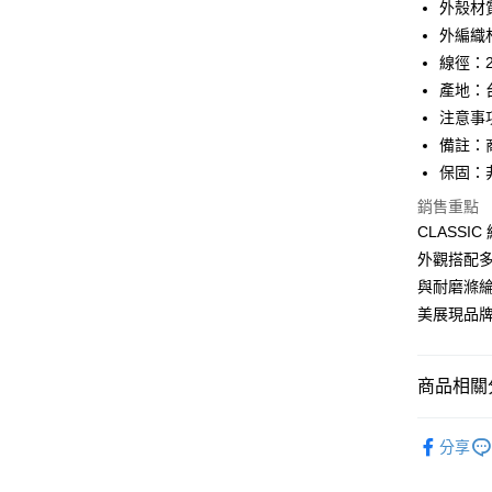
外殼材
大哥付你
外編織
相關說明
【大哥付
線徑：2
AFTEE先
1.本服務
產地：
2.付款方
相關說明
流程，驗
注意事
【關於「A
ATM付款
完成交易
AFTEE
備註：
3.實際核
便利好安
保固：
4.訂單成
１．簡單
消。如遇
２．便利
銷售重點
運送方式
無法說明
３．安心
CLASSI
【繳款方
全家取貨
1.分期款
外觀搭配
【「AFT
醒簡訊。
每筆NT$6
１．於結帳
與耐磨滌
2.透過簡
付」結帳
美展現品
帳／街口支
7-11取貨
２．訂單
３．收到繳
每筆NT$6
【注意事
／ATM／
1.本服務
※ 請注意
商品相關分
宅配
用戶於交
絡購買商品
款買賣價
先享後付
每筆NT$1
►《 旅行居家
2.基於同
※ 交易是
分享
器
充電
資料（包
是否繳費成
用，由本
付客戶支
►《 商品