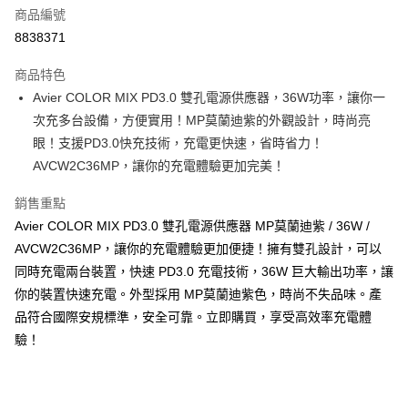
商品編號
Apple Pay
8838371
街口支付
商品特色
悠遊付
Avier COLOR MIX PD3.0 雙孔電源供應器，36W功率，讓你一
Google Pay
次充多台設備，方便實用！MP莫蘭迪紫的外觀設計，時尚亮
眼！支援PD3.0快充技術，充電更快速，省時省力！
全盈+PAY
AVCW2C36MP，讓你的充電體驗更加完美！
大哥付你分期
銷售重點
相關說明
Avier COLOR MIX PD3.0 雙孔電源供應器 MP莫蘭迪紫 / 36W /
【大哥付你分期使用說明】
AFTEE先享後付
1.本服務由台灣大哥大提供，台灣大哥大用戶可立即使用無須另外申請。
AVCW2C36MP，讓你的充電體驗更加便捷！擁有雙孔設計，可以
2.付款方式選擇「大哥付你分期」，訂單成立後會自動跳轉到大哥付的交易
相關說明
同時充電兩台裝置，快速 PD3.0 充電技術，36W 巨大輸出功率，讓
流程，驗證手機門號後，選擇欲分期的期數、繳款截止日，確認付款後即完
【關於「AFTEE先享後付」】
成交易。
你的裝置快速充電。外型採用 MP莫蘭迪紫色，時尚不失品味。產
ATM付款
AFTEE先享後付是「在收到商品之後才付款」的支付方式。 讓您購物簡單
3.實際核准額度、可分期數及費用金額請依後續交易確認頁面所載為準。
品符合國際安規標準，安全可靠。立即購買，享受高效率充電體
便利好安心！
4.訂單成立30分鐘內，如未前往確認交易或遇審核未通過，訂單將自動取
１．簡單：不需註冊會員、不需綁卡、不需儲值。
驗！
運送方式
消。如遇「轉專審核」未通過狀況，表示未達大哥付你分期系統評分，恕無
２．便利：只要手機號碼，簡訊認證，即可結帳。
法說明評估內容。
３．安心：先確認商品／服務後，再付款。
全家取貨付款
【繳款方式說明】
1.分期款項不併入電信帳單，「大哥付你分期」於每月結算日後寄送繳費提
每筆NT$60，滿NT$499(含以上)免運費
【「AFTEE先享後付」結帳流程】
醒簡訊。