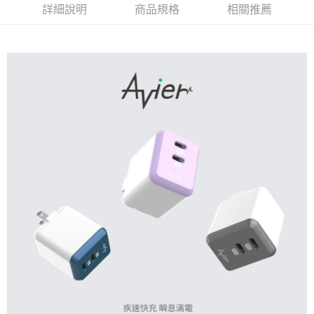
１．於結帳方式選擇「AFTEE先享後付」後，將跳轉至「AFTEE先享後付」
詳細說明
商品規格
相關推薦
2.透過簡訊連結打開帳單後，可選擇「超商條碼／台灣大直營門市／銀行轉
7-11取貨付款
結帳頁面，進行簡訊認證並確認金額後，即可完成結帳。
帳／街口支付／iPASS MONEY」等通路繳費。
２．訂單成立數日內，您將收到繳費通知簡訊。
每筆NT$60，滿NT$799(含以上)免運費
３．收到繳費通知簡訊後14天內，點擊此簡訊中的連結，可透過四大超商／
【注意事項】
ATM／網路銀行／等多元方式進行付款，方視為交易完成。
宅配
1.本服務係由「台灣大哥大股份有限公司」（以下簡稱本公司）所提供，讓
※ 請注意：結帳手續完成當下不需立刻繳費，但若您需要取消訂單，請聯絡
用戶於交易時，得透過本服務購買商品或服務，並由商店將買賣／分期付款
每筆NT$100，滿NT$799(含以上)免運費
購買商品的店家。未經商家同意取消之訂單仍視為有效，需透過AFTEE先享
買賣價金債權讓與本公司後，依約使用本公司帳單繳交帳款。
後付繳納相關費用。
2.基於同意付款使用「大哥付你分期」之契約關係目的，商店將以您的個人
※ 交易是否成功請以「AFTEE先享後付 」之結帳頁面顯示為準，若有關於
資料（包含姓名、電話或地址）提供予台灣大哥大進項蒐集、處理及利用，
是否繳費成功／繳費後需取消欲退款等相關疑問，請聯繫「AFTEE先享後付
由本公司與您本人進行分期帳單所需資料之確認、核對及更正。
客戶支援中心」
https://netprotections.freshdesk.com/support/home
3.完整用戶服務條款，請詳閱以下連結：
https://oppay.tw/userRule
【注意事項】
１．透過由恩沛科技股份有限公司提供之「AFTEE先享後付」服務完成之交
易，需依本服務之必要範圍內提供個人資料，並將交易相關給付款項請求債
權轉讓予恩沛科技股份有限公司。
２．關於個人資料處理事宜，請瀏覽以下網址：
https://aftee.tw/terms/#terms3
３．未成年的使用者請事先徵得法定代理人或監護人之同意方可使用
「AFTEE先享後付」，若未經同意申辦者引起之損失，本公司不負相關責
任。
４．使用「AFTEE先享後付」時，將依據個別帳號之用戶狀況，依本公司即
時審查核予不同之上限額度；若仍有額度不足之情形，本公司將視審查結果
請求用戶進行身份認證。
５．嚴禁一人註冊多個帳號或使用他人資訊註冊。若發現惡意使用之情形，