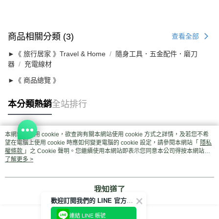
商品相關分類 (3)
查看全部
►《 旅行居家 》Travel & Home
隨身工具．五金配件．磨刀
器
充電線材
►《 商品總覽 》
本分類熱銷
全站排行
本網站中使用 cookie，欲查詢有關本網站使用 cookie 方式之詳情，及若您不希
熱門標籤
望在電腦上使用 cookie 時應如何變更電腦的 cookie 設定，請參閱本網站「
隱私
權條款
」之 Cookie 聲明。您繼續使用本網站即表示您同意本公司得按本網站使
用條款之 Cookie 聲明使用 cookie。
了解更多 >
我知道了
歡迎訂閱我們的 LINE 官方帳號
連結 LINE 帳號