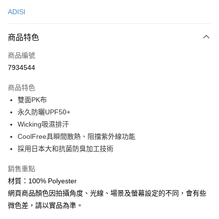
信用卡一次付款
ADISI
超商取貨付款
商品特色
LINE Pay
商品編號
Apple Pay
7934544
街口支付
商品特色
悠遊付
雙面PK布
Google Pay
永久防曬UPF50+
Wicking吸濕排汗
全盈+PAY
CoolFree具瞬間散熱、阻擋紫外線功能
大哥付你分期
採用日本大和抗菌防臭加工技術
相關說明
銷售重點
【大哥付你分期使用說明】
AFTEE先享後付
1.本服務由台灣大哥大提供，台灣大哥大用戶可立即使用無須另外申請。
材質：100% Polyester
2.付款方式選擇「大哥付你分期」，訂單成立後會自動跳轉到大哥付的交易
相關說明
網頁商品顏色因拍攝角度、光線、場景及螢幕設定的不同，會有些
流程，驗證手機門號後，選擇欲分期的期數、繳款截止日，確認付款後即完
【關於「AFTEE先享後付」】
成交易。
微色差，請以實品為準。
ATM付款
AFTEE先享後付是「在收到商品之後才付款」的支付方式。 讓您購物簡單
3.實際核准額度、可分期數及費用金額請依後續交易確認頁面所載為準。
便利好安心！