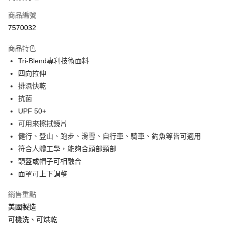
商品編號
Apple Pay
7570032
街口支付
商品特色
悠遊付
Tri-Blend專利技術面料
Google Pay
四向拉伸
排濕快乾
全盈+PAY
抗菌
大哥付你分期
UPF 50+
相關說明
可用來擦拭鏡片
【大哥付你分期使用說明】
健行、登山、跑步、滑雪、自行車、騎車、釣魚等皆可適用
AFTEE先享後付
1.本服務由台灣大哥大提供，台灣大哥大用戶可立即使用無須另外申請。
符合人體工學，能夠合頭部頸部
2.付款方式選擇「大哥付你分期」，訂單成立後會自動跳轉到大哥付的交易
相關說明
流程，驗證手機門號後，選擇欲分期的期數、繳款截止日，確認付款後即完
頭盔或帽子可相融合
【關於「AFTEE先享後付」】
成交易。
ATM付款
AFTEE先享後付是「在收到商品之後才付款」的支付方式。 讓您購物簡單
面罩可上下調整
3.實際核准額度、可分期數及費用金額請依後續交易確認頁面所載為準。
便利好安心！
4.訂單成立30分鐘內，如未前往確認交易或遇審核未通過，訂單將自動取
貨到付款
１．簡單：不需註冊會員、不需綁卡、不需儲值。
銷售重點
消。如遇「轉專審核」未通過狀況，表示未達大哥付你分期系統評分，恕無
２．便利：只要手機號碼，簡訊認證，即可結帳。
法說明評估內容。
美國製造
３．安心：先確認商品／服務後，再付款。
【繳款方式說明】
運送方式
可機洗、可烘乾
1.分期款項不併入電信帳單，「大哥付你分期」於每月結算日後寄送繳費提