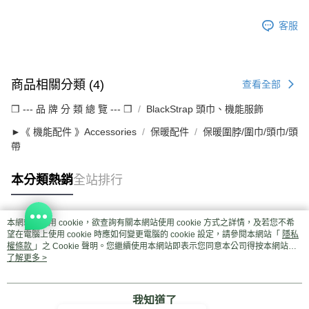
客服
商品相關分類 (4)
查看全部
❒ --- 品 牌 分 類 總 覽 --- ❒
BlackStrap 頭巾、機能服飾
►《 機能配件 》Accessories
保暖配件
保暖圍脖/圍巾/頭巾/頭
帶
本分類熱銷
全站排行
本網站中使用 cookie，欲查詢有關本網站使用 cookie 方式之詳情，及若您不希
熱門標籤
望在電腦上使用 cookie 時應如何變更電腦的 cookie 設定，請參閱本網站「
隱私
權條款
」之 Cookie 聲明。您繼續使用本網站即表示您同意本公司得按本網站使
用條款之 Cookie 聲明使用 cookie。
了解更多 >
我知道了