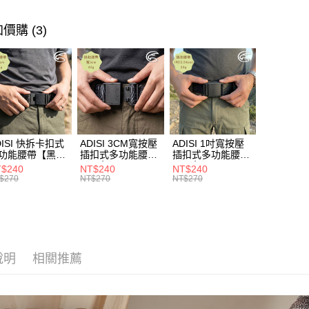
►《 商品
醒簡訊。
１．於結帳
全家取貨
2.透過簡
付」結帳
❚ 網購限
價購 (3)
帳／街口支
每筆NT$6
２．訂單
券專區
３．收到繳
【注意事
／ATM／
7-11取貨
1.本服務
※ 請注意
每筆NT$6
用戶於交
絡購買商品
款買賣價
先享後付
宅配
2.基於同
※ 交易是
資料（包
是否繳費成
每筆NT$1
用，由本
付客戶支
3.完整用
DISI 快拆卡扣式
ADISI 3CM寬按壓
ADISI 1吋寬按壓
付款後門
功能腰帶【黑
插扣式多功能腰帶
插扣式多功能腰帶
【注意事
免運費
AS26038 /
【黑色】AS26047
【黑色】AS26035
１．透過由
$240
NT$240
NT$240
IT台灣製
/ MIT台灣製
/ MIT台灣製
$270
NT$270
NT$270
交易，需
貨到付款
求債權轉
２．關於
每筆NT$1
https://aft
３．未成
「AFTE
任。
說明
相關推薦
４．使用「
即時審查
結果請求
５．嚴禁