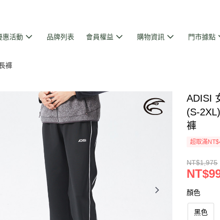
優惠活動
品牌列表
會員權益
購物資訊
門市據點
長褲
ADIS
(S-2
褲
超取滿NT$
NT$1,975
NT$9
顏色
黑色