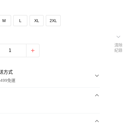
M
L
XL
2XL
清除
紀錄
送方式
499免運
次付款
付款