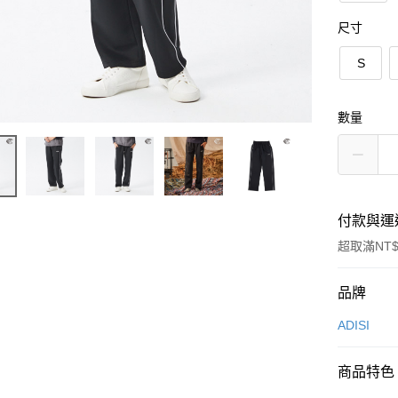
尺寸
S
數量
付款與運
超取滿NT$
付款方式
品牌
信用卡一
ADISI
超商取貨
商品特色
LINE Pay