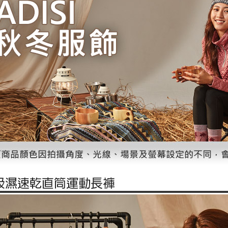
形，恩沛
動。