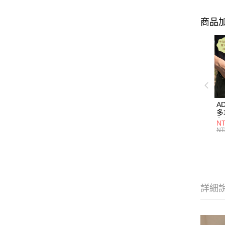
商品加
A
多
色】
NT
M
NT
詳細