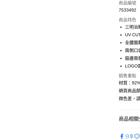
商品編號
Apple Pay
7533492
商品特色
街口支付
三明治
悠遊付
UV C
全腰圍
Google Pa
兩側口
全盈+PAY
脇邊兩
LOG
大哥付你
相關說明
銷售重點
【大哥付
材質：92% P
AFTEE先
1.本服務
網頁商品
2.付款方
相關說明
流程，驗
微色差，
【關於「A
ATM付款
完成交易
AFTEE
3.實際核
便利好安
4.訂單成
貨到付款
１．簡單
商品相關分
消。如遇
２．便利
無法說明
３．安心
►《女機能
【繳款方
運送方式
分享
1.分期款
【「AFT