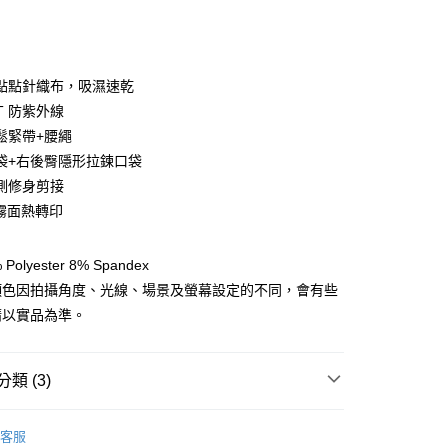
點點針織布，吸濕速乾
UT 防紫外線
鬆緊帶+腰繩
y
袋+右後臀隱形拉鍊口袋
側修身剪接
O霧面熱轉印
分期
你分期使用說明】
olyester 8% Spandex
享後付
由台灣大哥大提供，台灣大哥大用戶可立即使用無須另外申請。
顏色因拍攝角度、光線、場景及螢幕設定的不同，會有些
式選擇「大哥付你分期」，訂單成立後會自動跳轉到大哥付的交易
證手機門號後，選擇欲分期的期數、繳款截止日，確認付款後即
請以實品為準。
FTEE先享後付」】
。
先享後付是「在收到商品之後才付款」的支付方式。 讓您購物簡單
准額度、可分期數及費用金額請依後續交易確認頁面所載為準。
心！
立30分鐘內，如未前往確認交易或遇審核未通過，訂單將自動取
：不需註冊會員、不需綁卡、不需儲值。
類 (3)
「轉專審核」未通過狀況，表示未達大哥付你分期系統評分，恕
：只要手機號碼，簡訊認證，即可結帳。
評估內容。
：先確認商品／服務後，再付款。
服飾》WOMEN
式說明】
❚ 下身 l 褲類
保暖長褲
客服
項不併入電信帳單，「大哥付你分期」於每月結算日後寄送繳費提
EE先享後付」結帳流程】