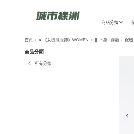
商品分類
首頁
►《女機能服飾》WOMEN
❚ 下身 l 褲類
保暖
商品分類
所有分類