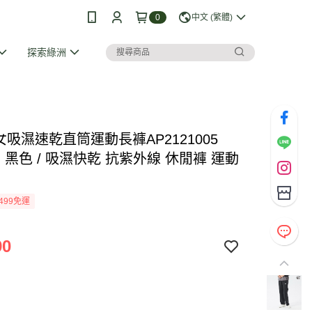
0
中文 (繁體)
探索綠洲
I 女吸濕速乾直筒運動長褲AP2121005
XL) 黑色 / 吸濕快乾 抗紫外線 休閒褲 運動
499免運
90