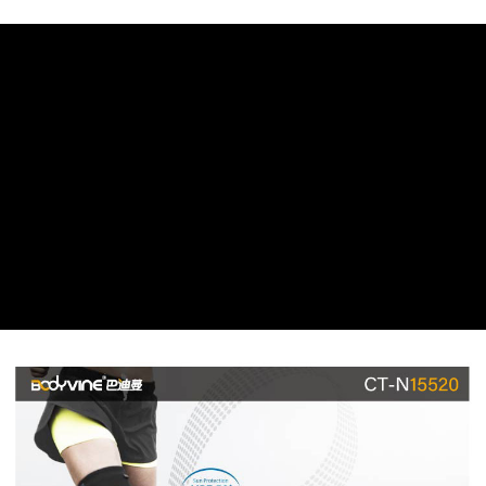
法說明評估內容。
３．安心：先確認商品／服務後，再付款。
【繳款方式說明】
運送方式
1.分期款項不併入電信帳單，「大哥付你分期」於每月結算日後寄送繳費提
【「AFTEE先享後付」結帳流程】
全家取貨付款
醒簡訊。
１．於結帳方式選擇「AFTEE先享後付」後，將跳轉至「AFTEE先享後付」
2.透過簡訊連結打開帳單後，可選擇「超商條碼／台灣大直營門市／銀行轉
每筆NT$60，滿NT$499(含以上)免運費
結帳頁面，進行簡訊認證並確認金額後，即可完成結帳。
帳／街口支付／iPASS MONEY」等通路繳費。
２．訂單成立數日內，您將收到繳費通知簡訊。
7-11取貨付款
３．收到繳費通知簡訊後14天內，點擊此簡訊中的連結，可透過四大超商／
【注意事項】
ATM／網路銀行／等多元方式進行付款，方視為交易完成。
每筆NT$60，滿NT$799(含以上)免運費
1.本服務係由「台灣大哥大股份有限公司」（以下簡稱本公司）所提供，讓
※ 請注意：結帳手續完成當下不需立刻繳費，但若您需要取消訂單，請聯絡
用戶於交易時，得透過本服務購買商品或服務，並由商店將買賣／分期付款
購買商品的店家。未經商家同意取消之訂單仍視為有效，需透過AFTEE先享
宅配
買賣價金債權讓與本公司後，依約使用本公司帳單繳交帳款。
後付繳納相關費用。
2.基於同意付款使用「大哥付你分期」之契約關係目的，商店將以您的個人
每筆NT$100，滿NT$799(含以上)免運費
※ 交易是否成功請以「AFTEE先享後付 」之結帳頁面顯示為準，若有關於
資料（包含姓名、電話或地址）提供予台灣大哥大進項蒐集、處理及利用，
是否繳費成功／繳費後需取消欲退款等相關疑問，請聯繫「AFTEE先享後付
由本公司與您本人進行分期帳單所需資料之確認、核對及更正。
客戶支援中心」
https://netprotections.freshdesk.com/support/home
付款後門市自取
3.完整用戶服務條款，請詳閱以下連結：
https://oppay.tw/userRule
免運費
【注意事項】
１．透過由恩沛科技股份有限公司提供之「AFTEE先享後付」服務完成之交
貨到付款
易，需依本服務之必要範圍內提供個人資料，並將交易相關給付款項請求債
權轉讓予恩沛科技股份有限公司。
每筆NT$130，滿NT$3,000(含以上)免運費
２．關於個人資料處理事宜，請瀏覽以下網址：
https://aftee.tw/terms/#terms3
３．未成年的使用者請事先徵得法定代理人或監護人之同意方可使用
「AFTEE先享後付」，若未經同意申辦者引起之損失，本公司不負相關責
任。
４．使用「AFTEE先享後付」時，將依據個別帳號之用戶狀況，依本公司即