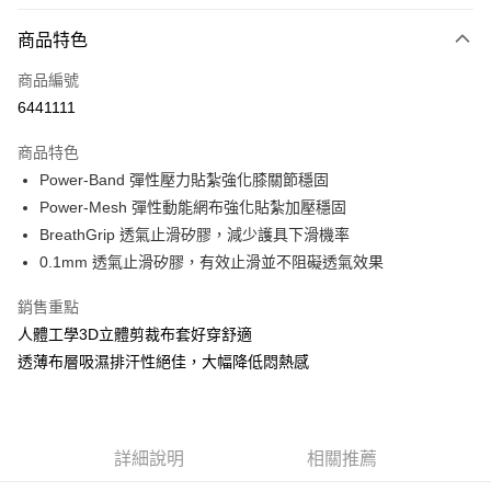
超商取貨付款
商品特色
LINE Pay
商品編號
Apple Pay
6441111
街口支付
商品特色
悠遊付
Power-Band 彈性壓力貼紮強化膝關節穩固
Google Pay
Power-Mesh 彈性動能網布強化貼紮加壓穩固
BreathGrip 透氣止滑矽膠，減少護具下滑機率
全盈+PAY
0.1mm 透氣止滑矽膠，有效止滑並不阻礙透氣效果
大哥付你分期
銷售重點
相關說明
人體工學3D立體剪裁布套好穿舒適
【大哥付你分期使用說明】
AFTEE先享後付
1.本服務由台灣大哥大提供，台灣大哥大用戶可立即使用無須另外申請。
透薄布層吸濕排汗性絕佳，大幅降低悶熱感
2.付款方式選擇「大哥付你分期」，訂單成立後會自動跳轉到大哥付的交易
相關說明
流程，驗證手機門號後，選擇欲分期的期數、繳款截止日，確認付款後即完
【關於「AFTEE先享後付」】
成交易。
ATM付款
AFTEE先享後付是「在收到商品之後才付款」的支付方式。 讓您購物簡單
3.實際核准額度、可分期數及費用金額請依後續交易確認頁面所載為準。
便利好安心！
4.訂單成立30分鐘內，如未前往確認交易或遇審核未通過，訂單將自動取
詳細說明
相關推薦
貨到付款
１．簡單：不需註冊會員、不需綁卡、不需儲值。
消。如遇「轉專審核」未通過狀況，表示未達大哥付你分期系統評分，恕無
２．便利：只要手機號碼，簡訊認證，即可結帳。