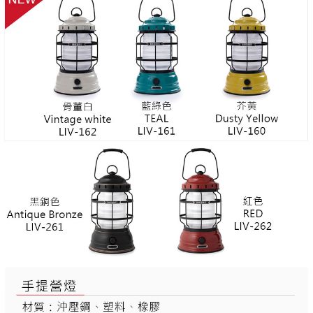
付款後門市自取
３．收到繳費通知簡訊後14天內，點擊此簡訊中的連結，可透過四大超商／
【注意事項】
ATM／網路銀行／等多元方式進行付款，方視為交易完成。
免運費
1.本服務係由「台灣大哥大股份有限公司」（以下簡稱本公司）所提供，讓
※ 請注意：結帳手續完成當下不需立刻繳費，但若您需要取消訂單，請聯絡
用戶於交易時，得透過本服務購買商品或服務，並由商店將買賣／分期付款
購買商品的店家。未經商家同意取消之訂單仍視為有效，需透過AFTEE先享
貨到付款
買賣價金債權讓與本公司後，依約使用本公司帳單繳交帳款。
後付繳納相關費用。
2.基於同意付款使用「大哥付你分期」之契約關係目的，商店將以您的個人
每筆NT$130，滿NT$3,000(含以上)免運費
※ 交易是否成功請以「AFTEE先享後付 」之結帳頁面顯示為準，若有關於
資料（包含姓名、電話或地址）提供予台灣大哥大進項蒐集、處理及利用，
是否繳費成功／繳費後需取消欲退款等相關疑問，請聯繫「AFTEE先享後付
由本公司與您本人進行分期帳單所需資料之確認、核對及更正。
客戶支援中心」
https://netprotections.freshdesk.com/support/home
3.完整用戶服務條款，請詳閱以下連結：
https://oppay.tw/userRule
【注意事項】
１．透過由恩沛科技股份有限公司提供之「AFTEE先享後付」服務完成之交
易，需依本服務之必要範圍內提供個人資料，並將交易相關給付款項請求債
權轉讓予恩沛科技股份有限公司。
２．關於個人資料處理事宜，請瀏覽以下網址：
https://aftee.tw/terms/#terms3
３．未成年的使用者請事先徵得法定代理人或監護人之同意方可使用
「AFTEE先享後付」，若未經同意申辦者引起之損失，本公司不負相關責
任。
４．使用「AFTEE先享後付」時，將依據個別帳號之用戶狀況，依本公司即
時審查核予不同之上限額度；若仍有額度不足之情形，本公司將視審查結果
請求用戶進行身份認證。
５．嚴禁一人註冊多個帳號或使用他人資訊註冊。若發現惡意使用之情形，
恩沛科技股份有限公司將有權停止該用戶之使用額度並採取法律行動。