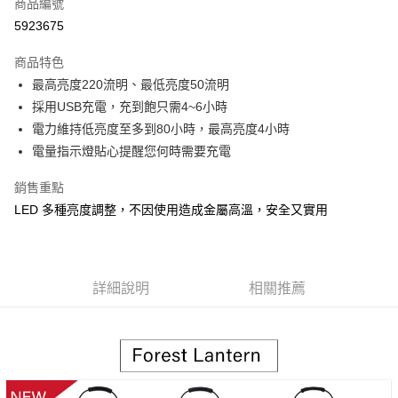
商品編號
街口支付
5923675
悠遊付
商品特色
Google Pay
最高亮度220流明、最低亮度50流明
全盈+PAY
採用USB充電，充到飽只需4~6小時
電力維持低亮度至多到80小時，最高亮度4小時
大哥付你分期
電量指示燈貼心提醒您何時需要充電
相關說明
【大哥付你分期使用說明】
銷售重點
AFTEE先享後付
1.本服務由台灣大哥大提供，台灣大哥大用戶可立即使用無須另外申請。
LED 多種亮度調整，不因使用造成金屬高溫，安全又實用
2.付款方式選擇「大哥付你分期」，訂單成立後會自動跳轉到大哥付的交易
相關說明
流程，驗證手機門號後，選擇欲分期的期數、繳款截止日，確認付款後即完
【關於「AFTEE先享後付」】
成交易。
ATM付款
AFTEE先享後付是「在收到商品之後才付款」的支付方式。 讓您購物簡單
3.實際核准額度、可分期數及費用金額請依後續交易確認頁面所載為準。
便利好安心！
4.訂單成立30分鐘內，如未前往確認交易或遇審核未通過，訂單將自動取
貨到付款
１．簡單：不需註冊會員、不需綁卡、不需儲值。
詳細說明
相關推薦
消。如遇「轉專審核」未通過狀況，表示未達大哥付你分期系統評分，恕無
２．便利：只要手機號碼，簡訊認證，即可結帳。
法說明評估內容。
３．安心：先確認商品／服務後，再付款。
【繳款方式說明】
運送方式
1.分期款項不併入電信帳單，「大哥付你分期」於每月結算日後寄送繳費提
【「AFTEE先享後付」結帳流程】
宅配
醒簡訊。
１．於結帳方式選擇「AFTEE先享後付」後，將跳轉至「AFTEE先享後付」
2.透過簡訊連結打開帳單後，可選擇「超商條碼／台灣大直營門市／銀行轉
每筆NT$100，滿NT$799(含以上)免運費
結帳頁面，進行簡訊認證並確認金額後，即可完成結帳。
帳／街口支付／iPASS MONEY」等通路繳費。
２．訂單成立數日內，您將收到繳費通知簡訊。