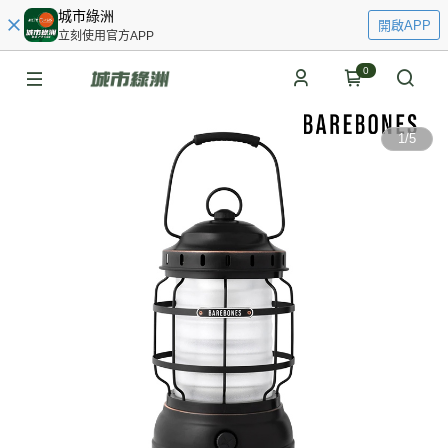
城市綠洲
開啟APP
立刻使用官方APP
0
1
/
5