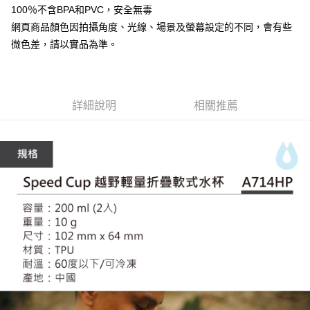
7-11取貨付款
100％不含BPA和PVC，安全無毒
３．收到繳費通知簡訊後14天內，點擊此簡訊中的連結，可透過四大超商／
ATM／網路銀行／等多元方式進行付款，方視為交易完成。
網頁商品顏色因拍攝角度、光線、場景及螢幕設定的不同，會有些
每筆NT$60，滿NT$799(含以上)免運費
※ 請注意：結帳手續完成當下不需立刻繳費，但若您需要取消訂單，請聯絡
微色差，請以實品為準。
購買商品的店家。未經商家同意取消之訂單仍視為有效，需透過AFTEE先享
宅配
後付繳納相關費用。
每筆NT$100，滿NT$799(含以上)免運費
※ 交易是否成功請以「AFTEE先享後付 」之結帳頁面顯示為準，若有關於
是否繳費成功／繳費後需取消欲退款等相關疑問，請聯繫「AFTEE先享後付
客戶支援中心」
https://netprotections.freshdesk.com/support/home
付款後門市自取
詳細說明
相關推薦
免運費
【注意事項】
１．透過由恩沛科技股份有限公司提供之「AFTEE先享後付」服務完成之交
貨到付款
易，需依本服務之必要範圍內提供個人資料，並將交易相關給付款項請求債
權轉讓予恩沛科技股份有限公司。
每筆NT$130，滿NT$3,000(含以上)免運費
２．關於個人資料處理事宜，請瀏覽以下網址：
https://aftee.tw/terms/#terms3
３．未成年的使用者請事先徵得法定代理人或監護人之同意方可使用
「AFTEE先享後付」，若未經同意申辦者引起之損失，本公司不負相關責
任。
４．使用「AFTEE先享後付」時，將依據個別帳號之用戶狀況，依本公司即
時審查核予不同之上限額度；若仍有額度不足之情形，本公司將視審查結果
請求用戶進行身份認證。
５．嚴禁一人註冊多個帳號或使用他人資訊註冊。若發現惡意使用之情形，
恩沛科技股份有限公司將有權停止該用戶之使用額度並採取法律行動。