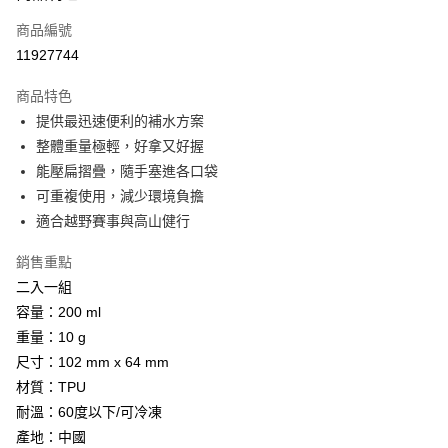
商品編號
Apple Pay
11927744
街口支付
商品特色
悠遊付
提供最迅速便利的補水方案
Google Pay
整體重量極輕，好拿又好握
能壓扁摺疊，隨手塞進各口袋
全盈+PAY
可重複使用，減少環境負擔
AFTEE先享後付
適合越野賽事與高山健行
相關說明
銷售重點
【關於「AFTEE先享後付」】
ATM付款
AFTEE先享後付是「在收到商品之後才付款」的支付方式。 讓您購物簡單
二入一組
便利好安心！
容量：200 ml
貨到付款
１．簡單：不需註冊會員、不需綁卡、不需儲值。
２．便利：只要手機號碼，簡訊認證，即可結帳。
重量：10 g
３．安心：先確認商品／服務後，再付款。
尺寸：102 mm x 64 mm
運送方式
材質：TPU
【「AFTEE先享後付」結帳流程】
全家取貨付款
１．於結帳方式選擇「AFTEE先享後付」後，將跳轉至「AFTEE先享後付」
耐溫：60度以下/可冷凍
每筆NT$60，滿NT$499(含以上)免運費
結帳頁面，進行簡訊認證並確認金額後，即可完成結帳。
產地：中國
２．訂單成立數日內，您將收到繳費通知簡訊。