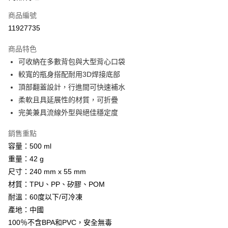
商品編號
Apple Pay
11927735
街口支付
商品特色
悠遊付
可收納在多數背包與大型背心口袋
Google Pay
較寬的瓶身搭配耐用3D焊接底部
頂部翻蓋設計，行進間可快速補水
全盈+PAY
柔軟且具延展性的材質，可折疊
AFTEE先享後付
完美兼具流線外型與絕佳穩定度
相關說明
銷售重點
【關於「AFTEE先享後付」】
ATM付款
AFTEE先享後付是「在收到商品之後才付款」的支付方式。 讓您購物簡單
容量：500 ml
便利好安心！
重量：42 g
貨到付款
１．簡單：不需註冊會員、不需綁卡、不需儲值。
２．便利：只要手機號碼，簡訊認證，即可結帳。
尺寸：240 mm x 55 mm
３．安心：先確認商品／服務後，再付款。
材質：TPU、PP、矽膠、POM
運送方式
耐溫：60度以下/可冷凍
【「AFTEE先享後付」結帳流程】
全家取貨付款
１．於結帳方式選擇「AFTEE先享後付」後，將跳轉至「AFTEE先享後付」
產地：中國
每筆NT$60，滿NT$499(含以上)免運費
結帳頁面，進行簡訊認證並確認金額後，即可完成結帳。
100％不含BPA和PVC，安全無毒
２．訂單成立數日內，您將收到繳費通知簡訊。