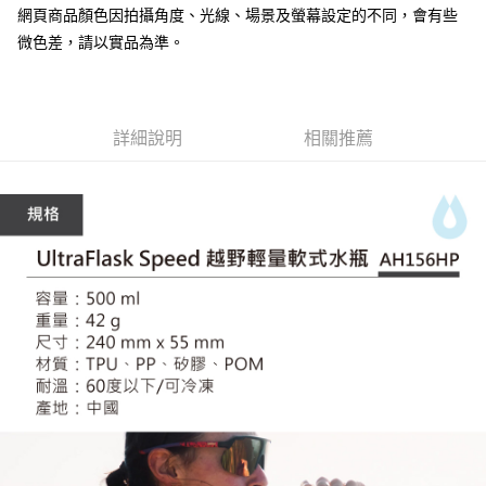
7-11取貨付款
網頁商品顏色因拍攝角度、光線、場景及螢幕設定的不同，會有些
３．收到繳費通知簡訊後14天內，點擊此簡訊中的連結，可透過四大超商／
ATM／網路銀行／等多元方式進行付款，方視為交易完成。
微色差，請以實品為準。
每筆NT$60，滿NT$799(含以上)免運費
※ 請注意：結帳手續完成當下不需立刻繳費，但若您需要取消訂單，請聯絡
購買商品的店家。未經商家同意取消之訂單仍視為有效，需透過AFTEE先享
宅配
後付繳納相關費用。
每筆NT$100，滿NT$799(含以上)免運費
※ 交易是否成功請以「AFTEE先享後付 」之結帳頁面顯示為準，若有關於
是否繳費成功／繳費後需取消欲退款等相關疑問，請聯繫「AFTEE先享後付
詳細說明
相關推薦
客戶支援中心」
https://netprotections.freshdesk.com/support/home
付款後門市自取
免運費
【注意事項】
１．透過由恩沛科技股份有限公司提供之「AFTEE先享後付」服務完成之交
貨到付款
易，需依本服務之必要範圍內提供個人資料，並將交易相關給付款項請求債
權轉讓予恩沛科技股份有限公司。
每筆NT$130，滿NT$3,000(含以上)免運費
２．關於個人資料處理事宜，請瀏覽以下網址：
https://aftee.tw/terms/#terms3
３．未成年的使用者請事先徵得法定代理人或監護人之同意方可使用
「AFTEE先享後付」，若未經同意申辦者引起之損失，本公司不負相關責
任。
４．使用「AFTEE先享後付」時，將依據個別帳號之用戶狀況，依本公司即
時審查核予不同之上限額度；若仍有額度不足之情形，本公司將視審查結果
請求用戶進行身份認證。
５．嚴禁一人註冊多個帳號或使用他人資訊註冊。若發現惡意使用之情形，
恩沛科技股份有限公司將有權停止該用戶之使用額度並採取法律行動。