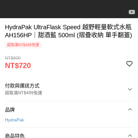
HydraPak UltraFlask Speed 越野輕量軟式水瓶
AH156HP｜甜酒藍 500ml (摺疊收納 單手翻蓋)
超取滿NT$499免運
NT$800
NT$720
付款與運送方式
超取滿NT$499免運
付款方式
品牌
信用卡一次付款
HydraPak
超商取貨付款
商品特色
LINE Pay