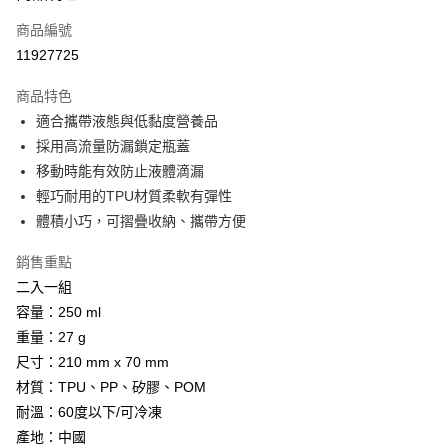
商品編號
Apple Pay
11927725
街口支付
商品特色
悠遊付
適合攜帶液態與低黏度營養品
Google Pay
採用高流量防漏鎖定瓶蓋
移動時能有效防止液體滴漏
全盈+PAY
輕巧耐用的TPU材質柔軟有彈性
AFTEE先享後付
體積小巧，可摺疊收納、攜帶方便
相關說明
銷售重點
【關於「AFTEE先享後付」】
ATM付款
AFTEE先享後付是「在收到商品之後才付款」的支付方式。 讓您購物簡單
二入一組
便利好安心！
容量：250 ml
貨到付款
１．簡單：不需註冊會員、不需綁卡、不需儲值。
２．便利：只要手機號碼，簡訊認證，即可結帳。
重量：27 g
３．安心：先確認商品／服務後，再付款。
尺寸：210 mm x 70 mm
運送方式
材質：TPU、PP、矽膠、POM
【「AFTEE先享後付」結帳流程】
全家取貨付款
１．於結帳方式選擇「AFTEE先享後付」後，將跳轉至「AFTEE先享後付」
耐溫：60度以下/可冷凍
每筆NT$60，滿NT$499(含以上)免運費
結帳頁面，進行簡訊認證並確認金額後，即可完成結帳。
產地：中國
２．訂單成立數日內，您將收到繳費通知簡訊。