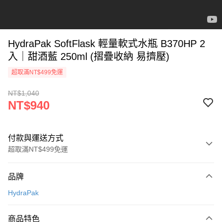
HydraPak SoftFlask 輕量軟式水瓶 B370HP 2
入｜甜酒藍 250ml (摺疊收納 易擠壓)
超取滿NT$499免運
NT$1,040
NT$940
付款與運送方式
超取滿NT$499免運
付款方式
品牌
信用卡一次付款
HydraPak
超商取貨付款
商品特色
LINE Pay