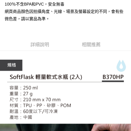
7-11取貨付款
100％不含BPA和PVC，安全無毒
３．收到繳費通知簡訊後14天內，點擊此簡訊中的連結，可透過四大超商／
ATM／網路銀行／等多元方式進行付款，方視為交易完成。
網頁商品顏色因拍攝角度、光線、場景及螢幕設定的不同，會有些
每筆NT$60，滿NT$799(含以上)免運費
※ 請注意：結帳手續完成當下不需立刻繳費，但若您需要取消訂單，請聯絡
微色差，請以實品為準。
購買商品的店家。未經商家同意取消之訂單仍視為有效，需透過AFTEE先享
宅配
後付繳納相關費用。
每筆NT$100，滿NT$799(含以上)免運費
※ 交易是否成功請以「AFTEE先享後付 」之結帳頁面顯示為準，若有關於
是否繳費成功／繳費後需取消欲退款等相關疑問，請聯繫「AFTEE先享後付
客戶支援中心」
https://netprotections.freshdesk.com/support/home
付款後門市自取
詳細說明
相關推薦
免運費
【注意事項】
１．透過由恩沛科技股份有限公司提供之「AFTEE先享後付」服務完成之交
貨到付款
易，需依本服務之必要範圍內提供個人資料，並將交易相關給付款項請求債
權轉讓予恩沛科技股份有限公司。
每筆NT$130，滿NT$3,000(含以上)免運費
２．關於個人資料處理事宜，請瀏覽以下網址：
https://aftee.tw/terms/#terms3
３．未成年的使用者請事先徵得法定代理人或監護人之同意方可使用
「AFTEE先享後付」，若未經同意申辦者引起之損失，本公司不負相關責
任。
４．使用「AFTEE先享後付」時，將依據個別帳號之用戶狀況，依本公司即
時審查核予不同之上限額度；若仍有額度不足之情形，本公司將視審查結果
請求用戶進行身份認證。
５．嚴禁一人註冊多個帳號或使用他人資訊註冊。若發現惡意使用之情形，
恩沛科技股份有限公司將有權停止該用戶之使用額度並採取法律行動。