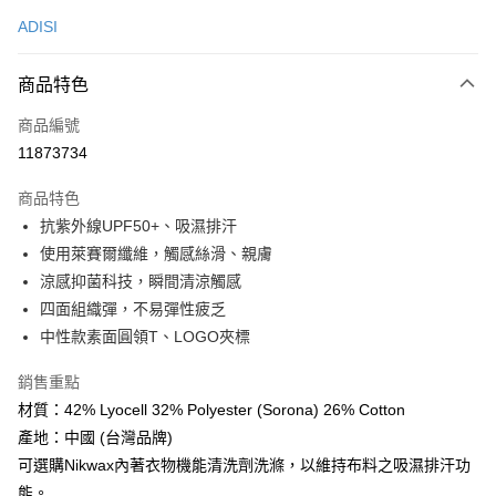
信用卡一次付款
ADISI
超商取貨付款
商品特色
LINE Pay
商品編號
Apple Pay
11873734
街口支付
商品特色
悠遊付
抗紫外線UPF50+、吸濕排汗
Google Pay
使用萊賽爾纖維，觸感絲滑、親膚
涼感抑菌科技，瞬間清涼觸感
全盈+PAY
四面組織彈，不易彈性疲乏
AFTEE先享後付
中性款素面圓領T、LOGO夾標
相關說明
銷售重點
【關於「AFTEE先享後付」】
ATM付款
AFTEE先享後付是「在收到商品之後才付款」的支付方式。 讓您購物簡單
材質：42% Lyocell 32% Polyester (Sorona) 26% Cotton
便利好安心！
產地：中國 (台灣品牌)
貨到付款
１．簡單：不需註冊會員、不需綁卡、不需儲值。
２．便利：只要手機號碼，簡訊認證，即可結帳。
可選購Nikwax內著衣物機能清洗劑洗滌，以維持布料之吸濕排汗功
３．安心：先確認商品／服務後，再付款。
能。
運送方式