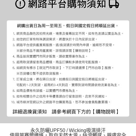
永久防曬UPF50 / Wicking吸濕排汗
使用萊賽爾纖維，取自天然木源，絲滑觸感、親膚安全