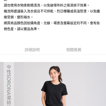
請勿使用衣物柔軟精清洗，以免破壞布料之吸濕排汗效果。
【「AFTEE先享後付」結帳流程】
全家取貨付款
１．於結帳方式選擇「AFTEE先享後付」後，將跳轉至「AFTEE先享後付」
機洗時建議裝入洗衣袋且不可烘乾、烈日曝曬或高溫熨燙，以免纖
每筆NT$60，滿NT$499(含以上)免運費
結帳頁面，進行簡訊認證並確認金額後，即可完成結帳。
維受損、變形縮水。
２．訂單成立數日內，您將收到繳費通知簡訊。
7-11取貨付款
網頁商品顏色因拍攝角度、光線、場景及螢幕設定的不同，會有些
３．收到繳費通知簡訊後14天內，點擊此簡訊中的連結，可透過四大超商／
ATM／網路銀行／等多元方式進行付款，方視為交易完成。
微色差，請以實品為準。
每筆NT$60，滿NT$799(含以上)免運費
※ 請注意：結帳手續完成當下不需立刻繳費，但若您需要取消訂單，請聯絡
購買商品的店家。未經商家同意取消之訂單仍視為有效，需透過AFTEE先享
宅配
後付繳納相關費用。
每筆NT$100，滿NT$799(含以上)免運費
※ 交易是否成功請以「AFTEE先享後付 」之結帳頁面顯示為準，若有關於
是否繳費成功／繳費後需取消欲退款等相關疑問，請聯繫「AFTEE先享後付
詳細說明
相關推薦
客戶支援中心」
https://netprotections.freshdesk.com/support/home
付款後門市自取
免運費
【注意事項】
１．透過由恩沛科技股份有限公司提供之「AFTEE先享後付」服務完成之交
貨到付款
易，需依本服務之必要範圍內提供個人資料，並將交易相關給付款項請求債
權轉讓予恩沛科技股份有限公司。
每筆NT$130，滿NT$3,000(含以上)免運費
２．關於個人資料處理事宜，請瀏覽以下網址：
https://aftee.tw/terms/#terms3
３．未成年的使用者請事先徵得法定代理人或監護人之同意方可使用
「AFTEE先享後付」，若未經同意申辦者引起之損失，本公司不負相關責
任。
４．使用「AFTEE先享後付」時，將依據個別帳號之用戶狀況，依本公司即
時審查核予不同之上限額度；若仍有額度不足之情形，本公司將視審查結果