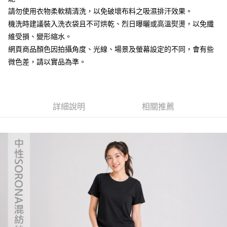
請勿使用衣物柔軟精清洗，以免破壞布料之吸濕排汗效果。
【「AFTEE先享後付」結帳流程】
全家取貨付款
１．於結帳方式選擇「AFTEE先享後付」後，將跳轉至「AFTEE先享後付」
機洗時建議裝入洗衣袋且不可烘乾、烈日曝曬或高溫熨燙，以免纖
每筆NT$60，滿NT$499(含以上)免運費
結帳頁面，進行簡訊認證並確認金額後，即可完成結帳。
維受損、變形縮水。
２．訂單成立數日內，您將收到繳費通知簡訊。
7-11取貨付款
網頁商品顏色因拍攝角度、光線、場景及螢幕設定的不同，會有些
３．收到繳費通知簡訊後14天內，點擊此簡訊中的連結，可透過四大超商／
ATM／網路銀行／等多元方式進行付款，方視為交易完成。
微色差，請以實品為準。
每筆NT$60，滿NT$799(含以上)免運費
※ 請注意：結帳手續完成當下不需立刻繳費，但若您需要取消訂單，請聯絡
購買商品的店家。未經商家同意取消之訂單仍視為有效，需透過AFTEE先享
宅配
後付繳納相關費用。
每筆NT$100，滿NT$799(含以上)免運費
※ 交易是否成功請以「AFTEE先享後付 」之結帳頁面顯示為準，若有關於
是否繳費成功／繳費後需取消欲退款等相關疑問，請聯繫「AFTEE先享後付
詳細說明
相關推薦
客戶支援中心」
https://netprotections.freshdesk.com/support/home
付款後門市自取
免運費
【注意事項】
１．透過由恩沛科技股份有限公司提供之「AFTEE先享後付」服務完成之交
貨到付款
易，需依本服務之必要範圍內提供個人資料，並將交易相關給付款項請求債
權轉讓予恩沛科技股份有限公司。
每筆NT$130，滿NT$3,000(含以上)免運費
２．關於個人資料處理事宜，請瀏覽以下網址：
https://aftee.tw/terms/#terms3
３．未成年的使用者請事先徵得法定代理人或監護人之同意方可使用
「AFTEE先享後付」，若未經同意申辦者引起之損失，本公司不負相關責
任。
４．使用「AFTEE先享後付」時，將依據個別帳號之用戶狀況，依本公司即
時審查核予不同之上限額度；若仍有額度不足之情形，本公司將視審查結果