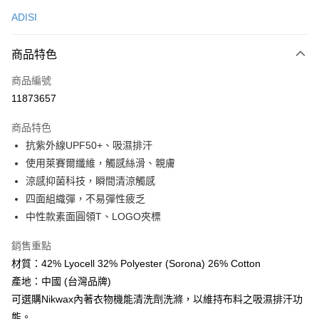
信用卡一次付款
ADISI
超商取貨付款
商品特色
LINE Pay
商品編號
Apple Pay
11873657
街口支付
商品特色
悠遊付
抗紫外線UPF50+、吸濕排汗
Google Pay
使用萊賽爾纖維，觸感絲滑、親膚
涼感抑菌科技，瞬間清涼觸感
全盈+PAY
四面組織彈，不易彈性疲乏
AFTEE先享後付
中性款素面圓領T、LOGO夾標
相關說明
銷售重點
【關於「AFTEE先享後付」】
ATM付款
AFTEE先享後付是「在收到商品之後才付款」的支付方式。 讓您購物簡單
材質：42% Lyocell 32% Polyester (Sorona) 26% Cotton
便利好安心！
產地：中國 (台灣品牌)
貨到付款
１．簡單：不需註冊會員、不需綁卡、不需儲值。
２．便利：只要手機號碼，簡訊認證，即可結帳。
可選購Nikwax內著衣物機能清洗劑洗滌，以維持布料之吸濕排汗功
３．安心：先確認商品／服務後，再付款。
能。
運送方式