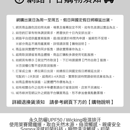
永久防曬UPF50 / Wicking吸濕排汗
使用萊賽爾纖維，取自天然木源，絲滑觸感、親膚安全
Sorona涼感抑菌科技，瞬間清涼觸感、抑菌