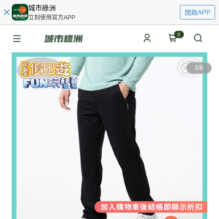
城市綠洲
開啟APP
立刻使用官方APP
0
1
/
6