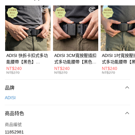
超商取貨付款
LINE Pay
Apple Pay
街口支付
悠遊付
ADISI 快拆卡扣式多功
ADISI 3CM寬按壓插扣
ADISI 1吋寬按
能腰帶【黑色】
式多功能腰帶【黑色】
式多功能腰帶【
Google Pay
AS26038 / MIT台灣製
AS26047 / MIT台灣製
AS26035 / MI
NT$240
NT$240
NT$240
NT$270
NT$270
NT$270
全盈+PAY
AFTEE先享後付
品牌
相關說明
ADISI
【關於「AFTEE先享後付」】
ATM付款
AFTEE先享後付是「在收到商品之後才付款」的支付方式。 讓您購物簡單
便利好安心！
商品特色
貨到付款
１．簡單：不需註冊會員、不需綁卡、不需儲值。
２．便利：只要手機號碼，簡訊認證，即可結帳。
商品編號
３．安心：先確認商品／服務後，再付款。
運送方式
11852981