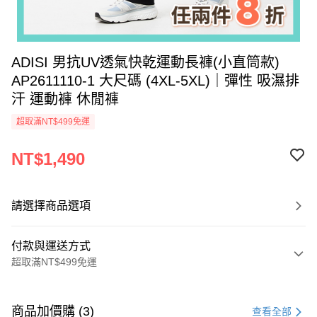
ADISI 男抗UV透氣快乾運動長褲(小直筒款)
AP2611110-1 大尺碼 (4XL-5XL)｜彈性 吸濕排
汗 運動褲 休閒褲
超取滿NT$499免運
NT$1,490
請選擇商品選項
付款與運送方式
超取滿NT$499免運
付款方式
信用卡一次付款
商品加價購 (3)
查看全部