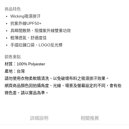
【「AFTEE先享後付」結帳流程】
全家取貨付款
１．於結帳方式選擇「AFTEE先享後付」後，將跳轉至「AFTEE先享後付」
商品特色
每筆NT$60，滿NT$499(含以上)免運費
結帳頁面，進行簡訊認證並確認金額後，即可完成結帳。
Wicking吸濕排汗
２．訂單成立數日內，您將收到繳費通知簡訊。
抗紫外線UPF50+
7-11取貨付款
３．收到繳費通知簡訊後14天內，點擊此簡訊中的連結，可透過四大超商／
ATM／網路銀行／等多元方式進行付款，方視為交易完成。
具瞬間散熱、阻擋紫外線雙重功效
每筆NT$60，滿NT$799(含以上)免運費
※ 請注意：結帳手續完成當下不需立刻繳費，但若您需要取消訂單，請聯絡
輕薄透氣、舒適度佳
購買商品的店家。未經商家同意取消之訂單仍視為有效，需透過AFTEE先享
宅配
後付繳納相關費用。
手插拉鍊口袋、LOGO反光標
每筆NT$100，滿NT$799(含以上)免運費
※ 交易是否成功請以「AFTEE先享後付 」之結帳頁面顯示為準，若有關於
是否繳費成功／繳費後需取消欲退款等相關疑問，請聯繫「AFTEE先享後付
銷售重點
客戶支援中心」
https://netprotections.freshdesk.com/support/home
付款後門市自取
材質：100% Polyester
免運費
【注意事項】
產地：台灣
１．透過由恩沛科技股份有限公司提供之「AFTEE先享後付」服務完成之交
請勿使用衣物柔軟精清洗，以免破壞布料之吸濕排汗效果。
貨到付款
易，需依本服務之必要範圍內提供個人資料，並將交易相關給付款項請求債
網頁商品顏色因拍攝角度、光線、場景及螢幕設定的不同，會有些
權轉讓予恩沛科技股份有限公司。
每筆NT$130，滿NT$3,000(含以上)免運費
２．關於個人資料處理事宜，請瀏覽以下網址：
微色差，請以實品為準。
https://aftee.tw/terms/#terms3
３．未成年的使用者請事先徵得法定代理人或監護人之同意方可使用
「AFTEE先享後付」，若未經同意申辦者引起之損失，本公司不負相關責
任。
４．使用「AFTEE先享後付」時，將依據個別帳號之用戶狀況，依本公司即
詳細說明
相關推薦
時審查核予不同之上限額度；若仍有額度不足之情形，本公司將視審查結果
請求用戶進行身份認證。