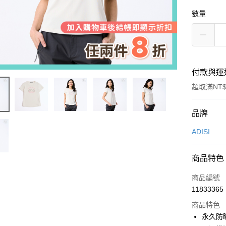
數量
付款與運
超取滿NT$
付款方式
品牌
信用卡一
ADISI
超商取貨
商品特色
LINE Pay
商品編號
Apple Pay
11833365
商品特色
街口支付
永久防曬
悠遊付