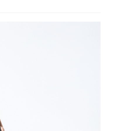
功／繳費後需取消欲退款等相關疑問，請聯繫「AFTEE先享後
服飾》功能材質分類
春夏款式
▣ 上衣系列 ▣
00，滿NT$799(含以上)免運費
援中心」
https://netprotections.freshdesk.com/support/home
服飾》功能材質分類
春夏款式
UPF 50+
市自取
項】
遊季 🌞 精選品牌折扣
❚ 夏日穿搭必敗🛒Buy
夏季
恩沛科技股份有限公司提供之「AFTEE先享後付」服務完成之
2件8折
依本服務之必要範圍內提供個人資料，並將交易相關給付款項請
讓予恩沛科技股份有限公司。
牌 分 類 總 覽 --- ❒
ADISI
女性 ♦︎ 機能服飾
個人資料處理事宜，請瀏覽以下網址：
30，滿NT$3,000(含以上)免運費
ee.tw/terms/#terms3
ew Arrivals
春夏機能服飾 l 新品
春夏機能上衣
年的使用者請事先徵得法定代理人或監護人之同意方可使用
E先享後付」，若未經同意申辦者引起之損失，本公司不負相關責
AFTEE先享後付」時，將依據個別帳號之用戶狀況，依本公司
核予不同之上限額度；若仍有額度不足之情形，本公司將視審查
用戶進行身份認證。
一人註冊多個帳號或使用他人資訊註冊。若發現惡意使用之情
科技股份有限公司將有權停止該用戶之使用額度並採取法律行