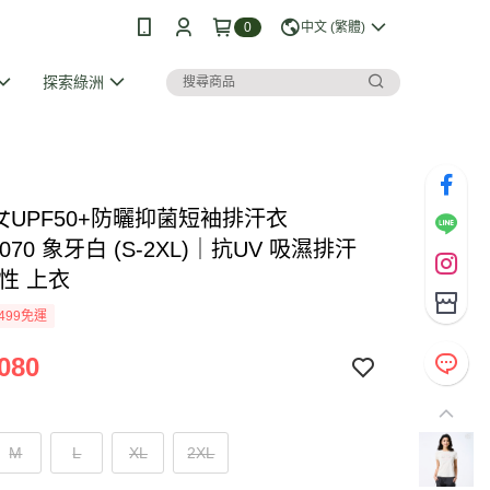
0
中文 (繁體)
探索綠洲
I 女UPF50+防曬抑菌短袖排汗衣
1070 象牙白 (S-2XL)｜抗UV 吸濕排汗
性 上衣
499免運
080
M
L
XL
2XL