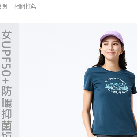
是否繳費成
►《機能
每筆NT$1
說明
相關推薦
付客戶支
►《機能
付款後門
【注意事
免運費
❚ 暑假出
１．透過由
服飾新款任
交易，需
貨到付款
求債權轉
❒ --- 品 
２．關於
每筆NT$1
https://aft
❚ 新品上市 N
３．未成
「AFTE
任。
４．使用「
即時審查
結果請求
５．嚴禁
形，恩沛
動。