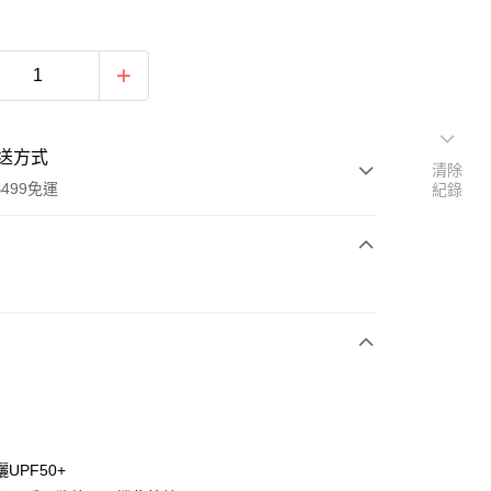
送方式
清除
499免運
紀錄
次付款
付款
UPF50+