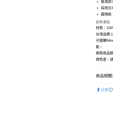
吸濕排
採用日
Google Pa
圓領款
全盈+PAY
銷售重點
AFTEE先
材質：100% 
相關說明
台灣品牌 
【關於「A
可選購Ni
ATM付款
AFTEE
能。
便利好安
貨到付款
１．簡單
網頁商品
２．便利
微色差，
３．安心
運送方式
【「AFT
１．於結帳
商品相關分
全家取貨
付」結帳
每筆NT$6
２．訂單
►《女機能
３．收到繳
分享
／ATM／
7-11取貨
►《 商品
※ 請注意
每筆NT$6
絡購買商品
❚ 網購限
先享後付
券專區
宅配
※ 交易是