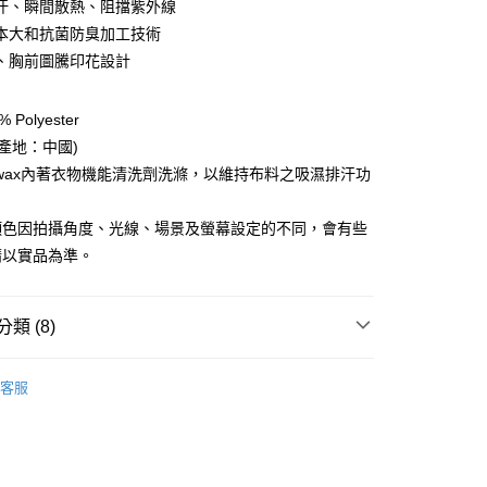
汗、瞬間散熱、阻擋紫外線
本大和抗菌防臭加工技術
y
、胸前圖騰印花設計
享後付
Polyester
(產地：中國)
FTEE先享後付」】
kwax內著衣物機能清洗劑洗滌，以維持布料之吸濕排汗功
先享後付是「在收到商品之後才付款」的支付方式。 讓您購物簡單
心！
：不需註冊會員、不需綁卡、不需儲值。
顏色因拍攝角度、光線、場景及螢幕設定的不同，會有些
：只要手機號碼，簡訊認證，即可結帳。
請以實品為準。
：先確認商品／服務後，再付款。
EE先享後付」結帳流程】
方式選擇「AFTEE先享後付」後，將跳轉至「AFTEE先享後
類 (8)
付款
頁面，進行簡訊認證並確認金額後，即可完成結帳。
0，滿NT$499(含以上)免運費
成立數日內，您將收到繳費通知簡訊。
服飾》WOMEN
❚ 上衣
排汗短袖上衣
費通知簡訊後14天內，點擊此簡訊中的連結，可透過四大超商
客服
網路銀行／等多元方式進行付款，方視為交易完成。
付款
總覽 》
：結帳手續完成當下不需立刻繳費，但若您需要取消訂單，請聯
0，滿NT$799(含以上)免運費
的店家。未經商家同意取消之訂單仍視為有效，需透過AFTEE
定優惠折扣↘福利專區
【服飾折抵】滿額送服飾抵用
繳納相關費用。
否成功請以「AFTEE先享後付 」之結帳頁面顯示為準，若有關於