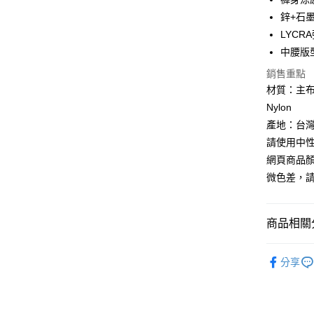
悠遊付
鋅+石
LYC
Google Pa
中腰版
全盈+PAY
銷售重點
AFTEE先
材質：主布 - 
相關說明
Nylon
【關於「A
產地：台
ATM付款
AFTEE
請使用中
便利好安
貨到付款
１．簡單
網頁商品
２．便利
微色差，
３．安心
運送方式
【「AFT
１．於結帳
商品相關分
全家取貨
付」結帳
每筆NT$6
２．訂單
►《女機能
３．收到繳
分享
／ATM／
7-11取貨
►《 商品
※ 請注意
每筆NT$6
絡購買商品
❒ --- 品 
先享後付