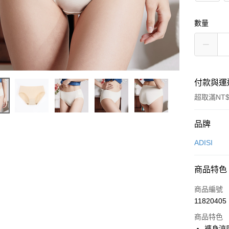
數量
付款與運
超取滿NT$
付款方式
品牌
信用卡一
ADISI
超商取貨
商品特色
LINE Pay
商品編號
Apple Pay
11820405
商品特色
街口支付
褲身涼