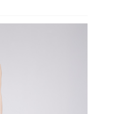
ew Arrivals
春夏機能服飾 l 新品
機能內著
否成功請以「AFTEE先享後付 」之結帳頁面顯示為準，若有關於
功／繳費後需取消欲退款等相關疑問，請聯繫「AFTEE先享後
00，滿NT$799(含以上)免運費
援中心」
https://netprotections.freshdesk.com/support/home
市自取
項】
恩沛科技股份有限公司提供之「AFTEE先享後付」服務完成之
依本服務之必要範圍內提供個人資料，並將交易相關給付款項請
讓予恩沛科技股份有限公司。
個人資料處理事宜，請瀏覽以下網址：
30，滿NT$3,000(含以上)免運費
ee.tw/terms/#terms3
年的使用者請事先徵得法定代理人或監護人之同意方可使用
E先享後付」，若未經同意申辦者引起之損失，本公司不負相關責
AFTEE先享後付」時，將依據個別帳號之用戶狀況，依本公司
核予不同之上限額度；若仍有額度不足之情形，本公司將視審查
用戶進行身份認證。
一人註冊多個帳號或使用他人資訊註冊。若發現惡意使用之情
科技股份有限公司將有權停止該用戶之使用額度並採取法律行