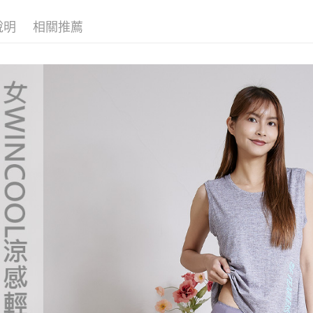
宅配
❚ 新品上市 N
※ 交易是
是否繳費成
每筆NT$1
說明
相關推薦
付客戶支
付款後門
【注意事
免運費
１．透過由
交易，需
貨到付款
求債權轉
２．關於
每筆NT$1
https://aft
３．未成
「AFTE
任。
４．使用「
即時審查
結果請求
５．嚴禁
形，恩沛
動。