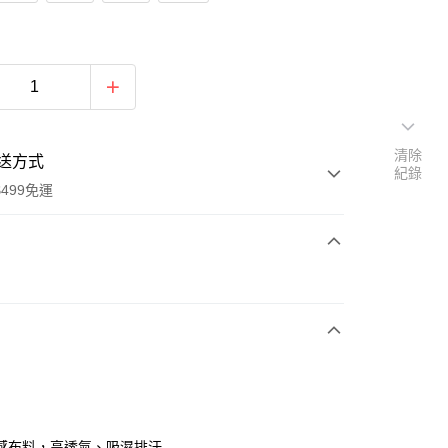
清除
送方式
紀錄
499免運
次付款
付款
感布料，高透氣、吸濕排汗