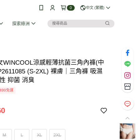
0
中文 (繁體)
探索綠洲
I 女WINCOOL涼感輕薄抗菌三角內褲(中
P2611085 (S-2XL) 裸膚｜三角褲 吸濕
性 抑菌 消臭
499免運
60
M
L
XL
2XL