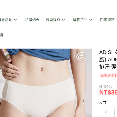
優惠活動
品牌列表
會員權益
購物資訊
門市據點
褲
ADIS
腰) AU
排汗 彈
超取滿NT$
NT$400
NT$3
尺寸
S