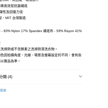
墨稀長效型抗菌襯底
RA彈性及回復力佳
y
型、MIT 台灣製造
享後付
83% Nylon 17% Spandex 褲底布 - 59% Rayon 41%
FTEE先享後付」】
灣
先享後付是「在收到商品之後才付款」的支付方式。 讓您購物簡單
性洗滌劑或不含酵素之洗滌劑清洗衣物。
心！
：不需註冊會員、不需綁卡、不需儲值。
顏色因拍攝角度、光線、場景及螢幕設定的不同，會有些
：只要手機號碼，簡訊認證，即可結帳。
請以實品為準。
：先確認商品／服務後，再付款。
EE先享後付」結帳流程】
方式選擇「AFTEE先享後付」後，將跳轉至「AFTEE先享後
類 (4)
付款
頁面，進行簡訊認證並確認金額後，即可完成結帳。
0，滿NT$499(含以上)免運費
成立數日內，您將收到繳費通知簡訊。
服飾》WOMEN
❚ 內著衣褲系列
內褲
費通知簡訊後14天內，點擊此簡訊中的連結，可透過四大超商
客服
網路銀行／等多元方式進行付款，方視為交易完成。
付款
總覽 》
：結帳手續完成當下不需立刻繳費，但若您需要取消訂單，請聯
0，滿NT$799(含以上)免運費
的店家。未經商家同意取消之訂單仍視為有效，需透過AFTEE
牌 分 類 總 覽 --- ❒
ADISI
內著 ♦︎ 機能內衣褲
繳納相關費用。