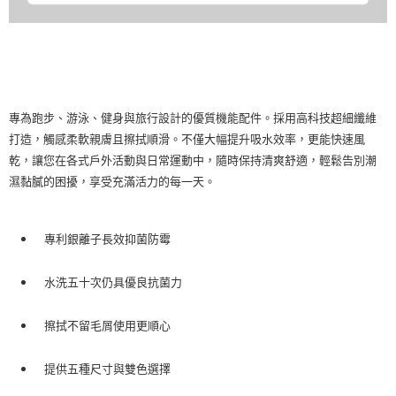
專為跑步、游泳、健身與旅行設計的優質機能配件。採用高科技超細纖維
打造，觸感柔軟親膚且擦拭順滑。不僅大幅提升吸水效率，更能快速風
乾，讓您在各式戶外活動與日常運動中，隨時保持清爽舒適，輕鬆告別潮
濕黏膩的困擾，享受充滿活力的每一天。
專利銀離子長效抑菌防霉
水洗五十次仍具優良抗菌力
擦拭不留毛屑使用更順心
提供五種尺寸與雙色選擇