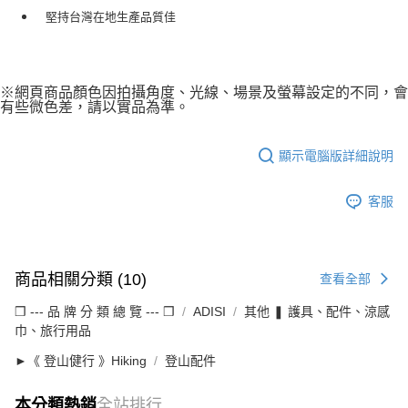
堅持台灣在地生產品質佳
※網頁商品顏色因拍攝角度、光線、場景及螢幕設定的不同，會
有些微色差，請以實品為準。
顯示電腦版詳細說明
客服
商品相關分類 (10)
查看全部
❒ --- 品 牌 分 類 總 覽 --- ❒
ADISI
其他 ❚ 護具、配件、涼感
巾、旅行用品
►《 登山健行 》Hiking
登山配件
本分類熱銷
全站排行