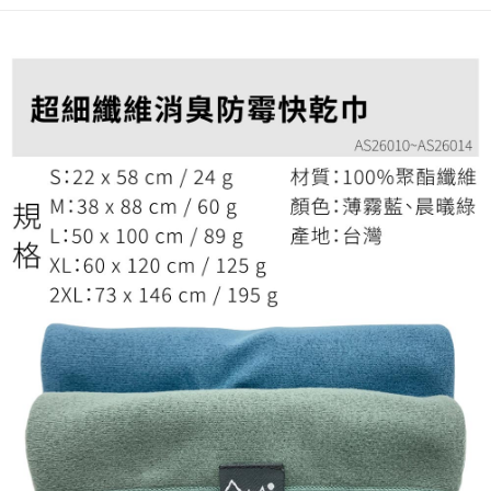
ATM／網路銀行／等多元方式進行付款，方視為交易完成。
宅配
※ 請注意：結帳手續完成當下不需立刻繳費，但若您需要取消訂單，請聯絡
每筆NT$100，滿NT$799(含以上)免運費
購買商品的店家。未經商家同意取消之訂單仍視為有效，需透過AFTEE先享
後付繳納相關費用。
付款後門市自取
※ 交易是否成功請以「AFTEE先享後付 」之結帳頁面顯示為準，若有關於
是否繳費成功／繳費後需取消欲退款等相關疑問，請聯繫「AFTEE先享後付
免運費
客戶支援中心」
https://netprotections.freshdesk.com/support/home
【注意事項】
１．透過由恩沛科技股份有限公司提供之「AFTEE先享後付」服務完成之交
易，需依本服務之必要範圍內提供個人資料，並將交易相關給付款項請求債
權轉讓予恩沛科技股份有限公司。
２．關於個人資料處理事宜，請瀏覽以下網址：
https://aftee.tw/terms/#terms3
３．未成年的使用者請事先徵得法定代理人或監護人之同意方可使用
「AFTEE先享後付」，若未經同意申辦者引起之損失，本公司不負相關責
任。
４．使用「AFTEE先享後付」時，將依據個別帳號之用戶狀況，依本公司即
時審查核予不同之上限額度；若仍有額度不足之情形，本公司將視審查結果
請求用戶進行身份認證。
５．嚴禁一人註冊多個帳號或使用他人資訊註冊。若發現惡意使用之情形，
恩沛科技股份有限公司將有權停止該用戶之使用額度並採取法律行動。