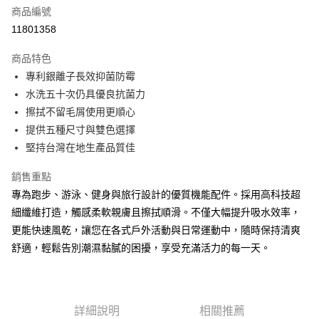
商品編號
Apple Pay
11801358
街口支付
商品特色
悠遊付
專利銀離子長效抑菌防霉
Google Pay
水洗五十次仍具優良抗菌力
擦拭不留毛屑使用更順心
全盈+PAY
提供五種尺寸與雙色選擇
AFTEE先享後付
堅持台灣在地生產品質佳
相關說明
銷售重點
【關於「AFTEE先享後付」】
ATM付款
AFTEE先享後付是「在收到商品之後才付款」的支付方式。 讓您購物簡單
專為跑步、游泳、健身與旅行設計的優質機能配件。採用高科技超
便利好安心！
細纖維打造，觸感柔軟親膚且擦拭順滑。不僅大幅提升吸水效率，
１．簡單：不需註冊會員、不需綁卡、不需儲值。
運送方式
２．便利：只要手機號碼，簡訊認證，即可結帳。
更能快速風乾，讓您在各式戶外活動與日常運動中，隨時保持清爽
３．安心：先確認商品／服務後，再付款。
全家取貨付款
舒適，輕鬆告別潮濕黏膩的困擾，享受充滿活力的每一天。
每筆NT$60，滿NT$499(含以上)免運費
【「AFTEE先享後付」結帳流程】
１．於結帳方式選擇「AFTEE先享後付」後，將跳轉至「AFTEE先享後付」
7-11取貨付款
結帳頁面，進行簡訊認證並確認金額後，即可完成結帳。
２．訂單成立數日內，您將收到繳費通知簡訊。
詳細說明
相關推薦
每筆NT$60，滿NT$799(含以上)免運費
３．收到繳費通知簡訊後14天內，點擊此簡訊中的連結，可透過四大超商／