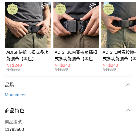
超商取貨付款
LINE Pay
Apple Pay
街口支付
悠遊付
ADISI 快拆卡扣式多功
ADISI 3CM寬按壓插扣
ADISI 1吋寬按
能腰帶【黑色】
式多功能腰帶【黑色】
式多功能腰帶【
Google Pay
AS26038 / MIT台灣製
AS26047 / MIT台灣製
AS26035 / MI
NT$240
NT$240
NT$240
NT$270
NT$270
NT$270
全盈+PAY
AFTEE先享後付
品牌
相關說明
Mountneer
【關於「AFTEE先享後付」】
ATM付款
AFTEE先享後付是「在收到商品之後才付款」的支付方式。 讓您購物簡單
便利好安心！
商品特色
貨到付款
１．簡單：不需註冊會員、不需綁卡、不需儲值。
２．便利：只要手機號碼，簡訊認證，即可結帳。
商品編號
３．安心：先確認商品／服務後，再付款。
運送方式
11783503
【「AFTEE先享後付」結帳流程】