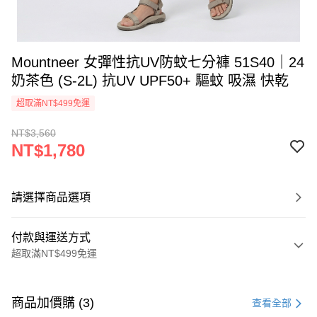
Mountneer 女彈性抗UV防蚊七分褲 51S40｜24
奶茶色 (S-2L) 抗UV UPF50+ 驅蚊 吸濕 快乾
超取滿NT$499免運
NT$3,560
NT$1,780
請選擇商品選項
付款與運送方式
超取滿NT$499免運
付款方式
信用卡一次付款
商品加價購 (3)
查看全部