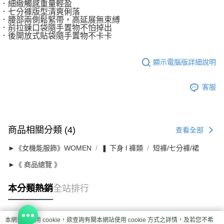
．細緻觸感重量輕盈
．七分褲版型清爽俐落
．腰部兩側鬆緊帶，高延展無束縛
．前拉鍊口袋隨手置物不怕掉出
．後開放式貼袋隨手置物不卡卡
顯示電腦版詳細說明
客服
商品相關分類 (4)
查看全部
►《女機能服飾》WOMEN
❚ 下身 l 褲類
短褲/七分褲/裙
►《 商品總覽 》
本分類熱銷
全站排行
本網站中使用 cookie，欲查詢有關本網站使用 cookie 方式之詳情，及若您不希