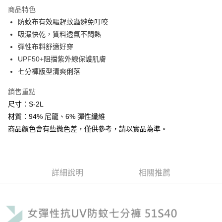
全家取貨付款
１．於結帳方式選擇「AFTEE先享後付」後，將跳轉至「AFTEE先享後付」
商品特色
每筆NT$60，滿NT$499(含以上)免運費
結帳頁面，進行簡訊認證並確認金額後，即可完成結帳。
防蚊布有效驅趕蚊蟲避免叮咬
２．訂單成立數日內，您將收到繳費通知簡訊。
吸濕快乾，質料透氣不悶熱
7-11取貨付款
３．收到繳費通知簡訊後14天內，點擊此簡訊中的連結，可透過四大超商／
ATM／網路銀行／等多元方式進行付款，方視為交易完成。
彈性布料舒適好穿
每筆NT$60，滿NT$799(含以上)免運費
※ 請注意：結帳手續完成當下不需立刻繳費，但若您需要取消訂單，請聯絡
UPF50+阻擋紫外線保護肌膚
購買商品的店家。未經商家同意取消之訂單仍視為有效，需透過AFTEE先享
宅配
後付繳納相關費用。
七分褲版型清爽俐落
每筆NT$100，滿NT$799(含以上)免運費
※ 交易是否成功請以「AFTEE先享後付 」之結帳頁面顯示為準，若有關於
是否繳費成功／繳費後需取消欲退款等相關疑問，請聯繫「AFTEE先享後付
銷售重點
客戶支援中心」
https://netprotections.freshdesk.com/support/home
付款後門市自取
尺寸：S-2L
免運費
【注意事項】
材質：94% 尼龍、6% 彈性纖維
１．透過由恩沛科技股份有限公司提供之「AFTEE先享後付」服務完成之交
商品顏色會有些微色差，僅供參考，請以實品為準。
貨到付款
易，需依本服務之必要範圍內提供個人資料，並將交易相關給付款項請求債
權轉讓予恩沛科技股份有限公司。
每筆NT$130，滿NT$3,000(含以上)免運費
２．關於個人資料處理事宜，請瀏覽以下網址：
https://aftee.tw/terms/#terms3
３．未成年的使用者請事先徵得法定代理人或監護人之同意方可使用
詳細說明
相關推薦
「AFTEE先享後付」，若未經同意申辦者引起之損失，本公司不負相關責
任。
４．使用「AFTEE先享後付」時，將依據個別帳號之用戶狀況，依本公司即
時審查核予不同之上限額度；若仍有額度不足之情形，本公司將視審查結果
請求用戶進行身份認證。