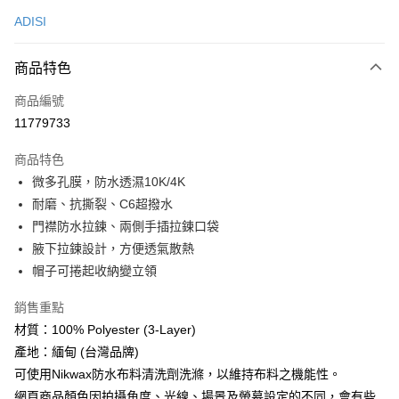
信用卡一次付款
ADISI
LINE Pay
商品特色
Apple Pay
商品編號
街口支付
11779733
悠遊付
商品特色
Google Pay
微多孔膜，防水透濕10K/4K
全盈+PAY
耐磨、抗撕裂、C6超撥水
門襟防水拉鍊、兩側手插拉鍊口袋
AFTEE先享後付
腋下拉鍊設計，方便透氣散熱
相關說明
帽子可捲起收納變立領
【關於「AFTEE先享後付」】
ATM付款
AFTEE先享後付是「在收到商品之後才付款」的支付方式。 讓您購物簡單
銷售重點
便利好安心！
貨到付款
１．簡單：不需註冊會員、不需綁卡、不需儲值。
材質：100% Polyester (3-Layer)
２．便利：只要手機號碼，簡訊認證，即可結帳。
產地：緬甸 (台灣品牌)
３．安心：先確認商品／服務後，再付款。
運送方式
可使用Nikwax防水布料清洗劑洗滌，以維持布料之機能性。
【「AFTEE先享後付」結帳流程】
宅配
網頁商品顏色因拍攝角度、光線、場景及螢幕設定的不同，會有些