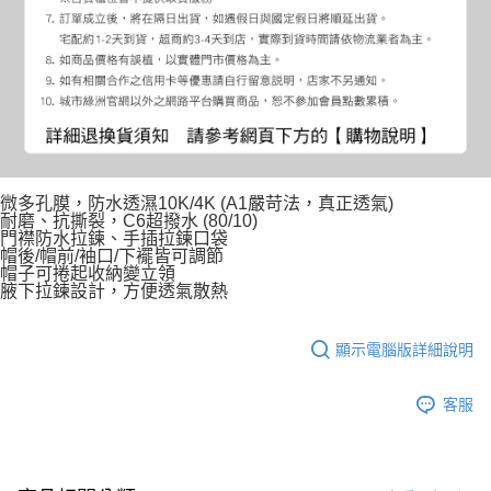
微多孔膜，防水透濕10K/4K (A1嚴苛法，真正透氣)
耐磨、抗撕裂，C6超撥水 (80/10)
門襟防水拉鍊、手插拉鍊口袋
帽後/帽前/袖口/下襬皆可調節
帽子可捲起收納變立領
腋下拉鍊設計，方便透氣散熱
顯示電腦版詳細說明
客服