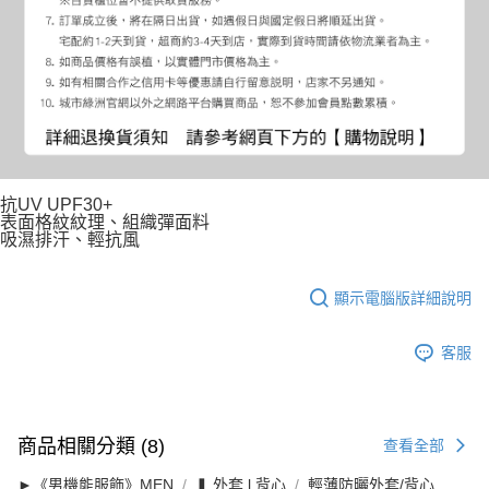
抗UV UPF30+
表面格紋紋理、組織彈面料
吸濕排汗、輕抗風
顯示電腦版詳細說明
客服
商品相關分類 (8)
查看全部
►《男機能服飾》MEN
❚ 外套 l 背心
輕薄防曬外套/背心