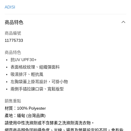
信用卡一次付款
ADISI
超商取貨付款
商品特色
LINE Pay
商品編號
Apple Pay
11775733
街口支付
商品特色
悠遊付
抗UV UPF30+
Google Pay
表面格紋紋理、組織彈面料
吸濕排汗、輕抗風
全盈+PAY
左胸袋蓋上掛耳設計，可掛小物
AFTEE先享後付
兩側手插拉鍊口袋、寬鬆版型
相關說明
銷售重點
【關於「AFTEE先享後付」】
ATM付款
AFTEE先享後付是「在收到商品之後才付款」的支付方式。 讓您購物簡單
材質：100% Polyester
便利好安心！
產地：緬甸 (台灣品牌)
貨到付款
１．簡單：不需註冊會員、不需綁卡、不需儲值。
２．便利：只要手機號碼，簡訊認證，即可結帳。
請使用中性洗滌劑或不含酵素之洗滌劑清洗衣物。
３．安心：先確認商品／服務後，再付款。
網頁商品顏色因拍攝角度、光線、場景及螢幕設定的不同，會有些
運送方式