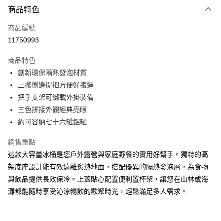
商品特色
Apple Pay
商品編號
街口支付
11750993
悠遊付
商品特色
Google Pay
創新環保隔熱發泡材質
全盈+PAY
上掀側邊提把方便好搬運
把手支架可綁載外掛裝備
AFTEE先享後付
三色拼接外觀經典亮眼
相關說明
約可容納七十六罐鋁罐
【關於「AFTEE先享後付」】
ATM付款
AFTEE先享後付是「在收到商品之後才付款」的支付方式。 讓您購物簡單
銷售重點
便利好安心！
１．簡單：不需註冊會員、不需綁卡、不需儲值。
這款大容量冰桶是您戶外露營與家庭野餐的實用好幫手。獨特的高
運送方式
２．便利：只要手機號碼，簡訊認證，即可結帳。
架底座設計能有效遠離炙熱地面，搭配優異的隔熱發泡層，為食物
３．安心：先確認商品／服務後，再付款。
宅配
與飲品提供長效保冷。上蓋貼心配置便利置杯架，讓您在山林或海
每筆NT$100，滿NT$799(含以上)免運費
【「AFTEE先享後付」結帳流程】
灘都能隨時享受沁涼暢飲的歡聚時光，輕鬆滿足多人需求。
１．於結帳方式選擇「AFTEE先享後付」後，將跳轉至「AFTEE先享後付」
付款後門市自取
結帳頁面，進行簡訊認證並確認金額後，即可完成結帳。
２．訂單成立數日內，您將收到繳費通知簡訊。
免運費