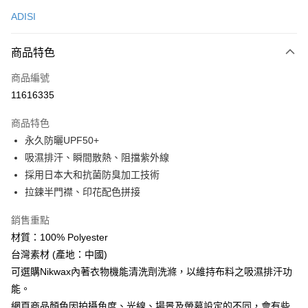
信用卡一次付款
ADISI
超商取貨付款
商品特色
LINE Pay
商品編號
Apple Pay
11616335
街口支付
商品特色
悠遊付
永久防曬UPF50+
Google Pay
吸濕排汗、瞬間散熱、阻擋紫外線
採用日本大和抗菌防臭加工技術
全盈+PAY
拉鍊半門襟、印花配色拼接
AFTEE先享後付
銷售重點
相關說明
材質：100% Polyester
【關於「AFTEE先享後付」】
ATM付款
AFTEE先享後付是「在收到商品之後才付款」的支付方式。 讓您購物簡單
台灣素材 (產地：中國)
便利好安心！
可選購Nikwax內著衣物機能清洗劑洗滌，以維持布料之吸濕排汗功
貨到付款
１．簡單：不需註冊會員、不需綁卡、不需儲值。
２．便利：只要手機號碼，簡訊認證，即可結帳。
能。
３．安心：先確認商品／服務後，再付款。
網頁商品顏色因拍攝角度、光線、場景及螢幕設定的不同，會有些
運送方式