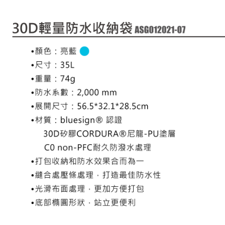
7-11取貨付款
３．收到繳費通知簡訊後14天內，點擊此簡訊中的連結，可透過四大超商／
ATM／網路銀行／等多元方式進行付款，方視為交易完成。
每筆NT$60，滿NT$799(含以上)免運費
※ 請注意：結帳手續完成當下不需立刻繳費，但若您需要取消訂單，請聯絡
購買商品的店家。未經商家同意取消之訂單仍視為有效，需透過AFTEE先享
宅配
後付繳納相關費用。
每筆NT$100，滿NT$799(含以上)免運費
※ 交易是否成功請以「AFTEE先享後付 」之結帳頁面顯示為準，若有關於
是否繳費成功／繳費後需取消欲退款等相關疑問，請聯繫「AFTEE先享後付
客戶支援中心」
https://netprotections.freshdesk.com/support/home
付款後門市自取
免運費
【注意事項】
１．透過由恩沛科技股份有限公司提供之「AFTEE先享後付」服務完成之交
貨到付款
易，需依本服務之必要範圍內提供個人資料，並將交易相關給付款項請求債
權轉讓予恩沛科技股份有限公司。
每筆NT$130，滿NT$3,000(含以上)免運費
２．關於個人資料處理事宜，請瀏覽以下網址：
https://aftee.tw/terms/#terms3
３．未成年的使用者請事先徵得法定代理人或監護人之同意方可使用
「AFTEE先享後付」，若未經同意申辦者引起之損失，本公司不負相關責
任。
４．使用「AFTEE先享後付」時，將依據個別帳號之用戶狀況，依本公司即
時審查核予不同之上限額度；若仍有額度不足之情形，本公司將視審查結果
請求用戶進行身份認證。
５．嚴禁一人註冊多個帳號或使用他人資訊註冊。若發現惡意使用之情形，
恩沛科技股份有限公司將有權停止該用戶之使用額度並採取法律行動。