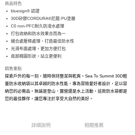
商品特色
Apple Pay
bluesign® 認證
30D矽膠CORDURA®尼龍-PU塗層
街口支付
C0 non-PFC耐久防潑水處理
悠遊付
打包收納和防水效果合而為一
縫合處壓條處理，打造最佳防水性
Google Pay
光滑布面處理，更加方便打包
全盈+PAY
底部橢圓形狀，站立更便利
AFTEE先享後付
銷售重點
相關說明
探索戶外的每一刻，隨時保持整潔與乾爽。Sea To Summit 30D輕
【關於「AFTEE先享後付」】
量防水收納袋以其卓越的防水性能，專為冒險愛好者設計，足以容
ATM付款
AFTEE先享後付是「在收到商品之後才付款」的支付方式。 讓您購物簡單
便利好安心！
納您的必需品。無論是登山、露營還是水上活動，這款防水袋都是
貨到付款
１．簡單：不需註冊會員、不需綁卡、不需儲值。
您的最佳夥伴，讓您專注於享受大自然的美好。
２．便利：只要手機號碼，簡訊認證，即可結帳。
３．安心：先確認商品／服務後，再付款。
運送方式
【「AFTEE先享後付」結帳流程】
全家取貨付款
１．於結帳方式選擇「AFTEE先享後付」後，將跳轉至「AFTEE先享後付」
詳細說明
相關推薦
每筆NT$60，滿NT$499(含以上)免運費
結帳頁面，進行簡訊認證並確認金額後，即可完成結帳。
２．訂單成立數日內，您將收到繳費通知簡訊。