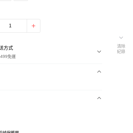
清除
送方式
紀錄
499免運
次付款
p
付款
抓絨保暖層