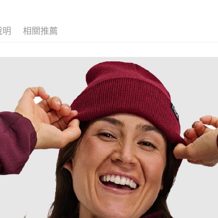
►《女機能
宅配
※ 交易是
是否繳費成
每筆NT$1
付客戶支
說明
相關推薦
付款後門
【注意事
免運費
１．透過由
交易，需
貨到付款
求債權轉
２．關於
每筆NT$1
https://aft
３．未成
「AFTE
任。
４．使用「
即時審查
結果請求
５．嚴禁
形，恩沛
動。