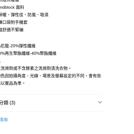
ndblock 面料
保暖、彈性佳、防風、吸濕
y
鍊口袋附手機套
裁舒適不緊繃
享後付
%尼龍-20%彈性纖維
FTEE先享後付」】
0%再生聚酯纖維-40%聚酯纖維
先享後付是「在收到商品之後才付款」的支付方式。 讓您購物簡單
尼
心！
：不需註冊會員、不需綁卡、不需儲值。
性洗滌劑或不含酵素之洗滌劑清洗衣物。
：只要手機號碼，簡訊認證，即可結帳。
顏色因拍攝角度、光線、場景及螢幕設定的不同，會有些
：先確認商品／服務後，再付款。
請以實品為準。
EE先享後付」結帳流程】
方式選擇「AFTEE先享後付」後，將跳轉至「AFTEE先享後
付款
頁面，進行簡訊認證並確認金額後，即可完成結帳。
類 (3)
0，滿NT$499(含以上)免運費
成立數日內，您將收到繳費通知簡訊。
費通知簡訊後14天內，點擊此簡訊中的連結，可透過四大超商
牌 分 類 總 覽 --- ❒
BlackStrap 頭巾、機能服飾
網路銀行／等多元方式進行付款，方視為交易完成。
付款
客服
：結帳手續完成當下不需立刻繳費，但若您需要取消訂單，請聯
0，滿NT$799(含以上)免運費
總覽 》
的店家。未經商家同意取消之訂單仍視為有效，需透過AFTEE
繳納相關費用。