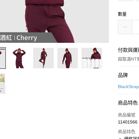
數量
付款與運
超取滿NT$
付款方式
品牌
信用卡一
BlackStra
超商取貨
商品特色
LINE Pay
商品編號
Apple Pay
11401566
商品特色
街口支付
網格狀