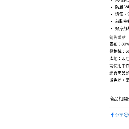
悠遊付
防風 Wi
透氣、
Google Pa
前胸拉
全盈+PAY
貼身剪
AFTEE先
銷售重點
相關說明
表布：80
【關於「A
網格絨：6
ATM付款
AFTEE
產地：印
便利好安
貨到付款
１．簡單
請使用中
２．便利
網頁商品
３．安心
微色差，
運送方式
【「AFT
１．於結帳
全家取貨
付」結帳
商品相關分
每筆NT$6
２．訂單
３．收到繳
❒ --- 品 
／ATM／
7-11取貨
分享
※ 請注意
每筆NT$6
►《 商品
絡購買商品
先享後付