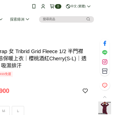
0
中文 (繁體)
探索綠洲
trap 女 Tribrid Grid Fleece 1/2 半門襟
保暖上衣｜櫻桃酒紅Cherry(S-L)｜透
暖 吸濕排汗
499免運
900
M
L