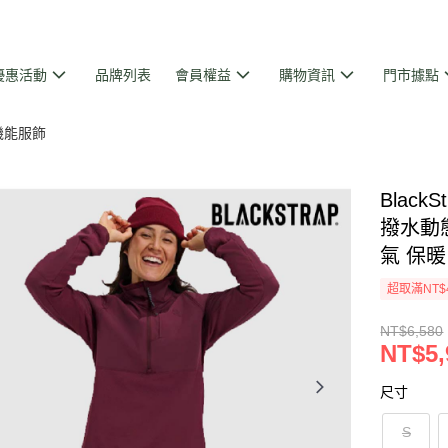
優惠活動
品牌列表
會員權益
購物資訊
門市據點
、機能服飾
BlackS
撥水動態
氣 保
超取滿NT$
NT$6,580
NT$5,
尺寸
S