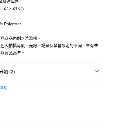
鬆緊彈性繩
27 x 24 cm
享後付
Polyester
FTEE先享後付」】
灣
先享後付是「在收到商品之後才付款」的支付方式。 讓您購物簡單
請見商品內側之洗滌標。
心！
：不需註冊會員、不需綁卡、不需儲值。
顏色因拍攝角度、光線、場景及螢幕設定的不同，會有些
：只要手機號碼，簡訊認證，即可結帳。
請以實品為準。
：先確認商品／服務後，再付款。
EE先享後付」結帳流程】
方式選擇「AFTEE先享後付」後，將跳轉至「AFTEE先享後
類 (2)
付款
頁面，進行簡訊認證並確認金額後，即可完成結帳。
0，滿NT$499(含以上)免運費
成立數日內，您將收到繳費通知簡訊。
 》Accessories
保暖配件
保暖圍脖/圍巾/頭巾/
費通知簡訊後14天內，點擊此簡訊中的連結，可透過四大超商
客服
網路銀行／等多元方式進行付款，方視為交易完成。
付款
：結帳手續完成當下不需立刻繳費，但若您需要取消訂單，請聯
總覽 》
0，滿NT$799(含以上)免運費
的店家。未經商家同意取消之訂單仍視為有效，需透過AFTEE
繳納相關費用。
否成功請以「AFTEE先享後付 」之結帳頁面顯示為準，若有關於
功／繳費後需取消欲退款等相關疑問，請聯繫「AFTEE先享後
00，滿NT$799(含以上)免運費
援中心」
https://netprotections.freshdesk.com/support/home
市自取