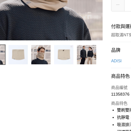
付款與運
超取滿NT$
付款方式
品牌
信用卡一
ADISI
超商取貨
商品特色
LINE Pay
商品編號
Apple Pay
11358376
商品特色
街口支付
雙刷雙
悠遊付
抗靜電
吸濕排
Google Pa