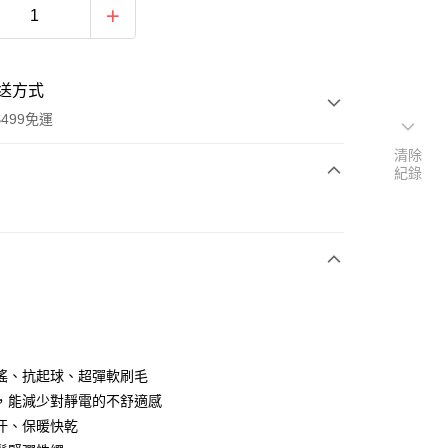
送方式
499免運
清除
紀錄
次付款
付款
搖、抗起球、超彈軟刷毛
，能減少對靜電的不舒適感
汗、保暖快乾
y