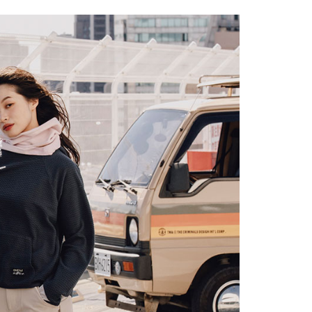
項】
恩沛科技股份有限公司提供之「AFTEE先享後付」服務完成之
依本服務之必要範圍內提供個人資料，並將交易相關給付款項請
讓予恩沛科技股份有限公司。
個人資料處理事宜，請瀏覽以下網址：
30，滿NT$3,000(含以上)免運費
ee.tw/terms/#terms3
年的使用者請事先徵得法定代理人或監護人之同意方可使用
E先享後付」，若未經同意申辦者引起之損失，本公司不負相關責
AFTEE先享後付」時，將依據個別帳號之用戶狀況，依本公司
核予不同之上限額度；若仍有額度不足之情形，本公司將視審查
用戶進行身份認證。
一人註冊多個帳號或使用他人資訊註冊。若發現惡意使用之情
科技股份有限公司將有權停止該用戶之使用額度並採取法律行