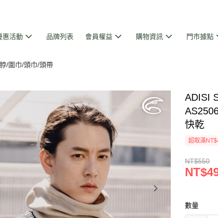
優惠活動
品牌列表
會員權益
購物資訊
門市據點
脖/圍巾/頭巾/頭帶
ADISI
AS25
快乾
超取滿NT$
NT$550
NT$4
數量