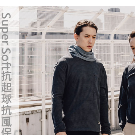
【注意事
免運費
１．透過由
交易，需
貨到付款
求債權轉
２．關於
每筆NT$1
https://aft
３．未成
「AFTE
任。
４．使用「
即時審查
結果請求
５．嚴禁
形，恩沛
動。