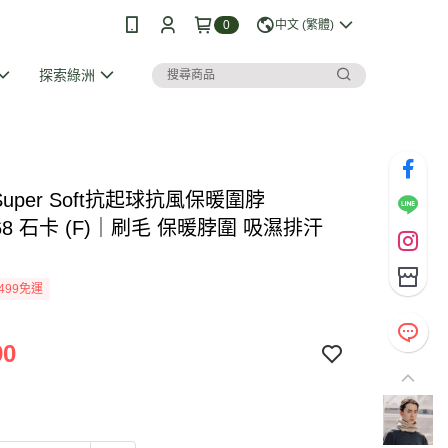
0
中文 (繁體)
探索綠洲
 Super Soft抗起球抗風保暖圍脖
068 石卡 (F)｜刷毛 保暖脖圍 吸濕排汗
499免運
90