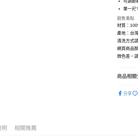
可調節
全盈+PAY
單一尺寸 
AFTEE先
銷售重點
相關說明
材質：100% 
【關於「A
產地：台
ATM付款
AFTEE
清洗方式
便利好安
貨到付款
１．簡單
網頁商品
２．便利
微色差，
３．安心
運送方式
【「AFT
１．於結帳
商品相關分
全家取貨
付」結帳
每筆NT$6
２．訂單
►《 機能配件
３．收到繳
分享
頭帶
／ATM／
7-11取貨
※ 請注意
►《 商品
每筆NT$6
絡購買商品
先享後付
宅配
※ 交易是
是否繳費成
每筆NT$1
說明
相關推薦
付客戶支
付款後門