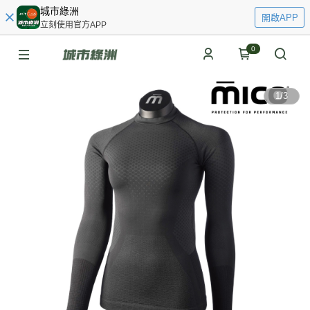
城市綠洲
開啟APP
立刻使用官方APP
0
1
/
3