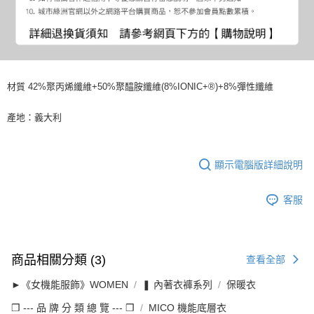
材質 42%聚丙烯纖維+50%聚醯胺纖維(8%IONIC+®)+8%彈性纖維
產地：義大利
顯示電腦版詳細說明
客服
商品相關分類 (3)
查看全部
►《女機能服飾》WOMEN
❚ 內著衣褲系列
保暖衣
❒ --- 品 牌 分 類 總 覽 --- ❒
MICO 機能底層衣