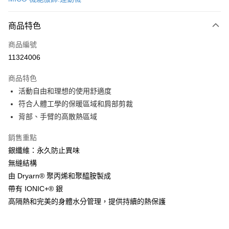
超商取貨付款
商品特色
LINE Pay
商品編號
Apple Pay
11324006
街口支付
商品特色
悠遊付
活動自由和理想的使用舒適度
Google Pay
符合人體工學的保暖區域和肩部剪裁
背部、手臂的高散熱區域
全盈+PAY
銷售重點
AFTEE先享後付
銀纖維：永久防止異味
相關說明
無縫結構
【關於「AFTEE先享後付」】
ATM付款
AFTEE先享後付是「在收到商品之後才付款」的支付方式。 讓您購物簡單
由 Dryarn® 聚丙烯和聚醯胺製成
便利好安心！
帶有 IONIC+® 銀
貨到付款
１．簡單：不需註冊會員、不需綁卡、不需儲值。
２．便利：只要手機號碼，簡訊認證，即可結帳。
高隔熱和完美的身體水分管理，提供持續的熱保護
３．安心：先確認商品／服務後，再付款。
運送方式
【「AFTEE先享後付」結帳流程】