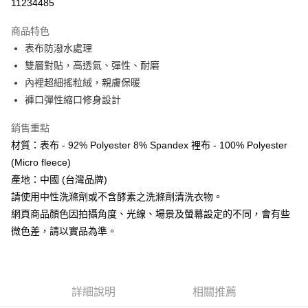
11234485
【「AFTEE先享後付」結帳流程】
全家取貨付款
１．於結帳方式選擇「AFTEE先享後付」後，將跳轉至「AFTEE先享後付」
商品特色
每筆NT$60，滿NT$499(含以上)免運費
結帳頁面，進行簡訊認證並確認金額後，即可完成結帳。
表布防潑水處理
２．訂單成立數日內，您將收到繳費通知簡訊。
雙層對貼，高透氣、彈性、耐磨
7-11取貨付款
３．收到繳費通知簡訊後14天內，點擊此簡訊中的連結，可透過四大超商／
ATM／網路銀行／等多元方式進行付款，方視為交易完成。
內裡超細搖粒絨，親膚保暖
每筆NT$60，滿NT$799(含以上)免運費
※ 請注意：結帳手續完成當下不需立刻繳費，但若您需要取消訂單，請聯絡
褲口彈性縮口修身設計
購買商品的店家。未經商家同意取消之訂單仍視為有效，需透過AFTEE先享
宅配
後付繳納相關費用。
銷售重點
每筆NT$100，滿NT$799(含以上)免運費
※ 交易是否成功請以「AFTEE先享後付 」之結帳頁面顯示為準，若有關於
是否繳費成功／繳費後需取消欲退款等相關疑問，請聯繫「AFTEE先享後付
材質：表布 - 92% Polyester 8% Spandex 裡布 - 100% Polyester
客戶支援中心」
https://netprotections.freshdesk.com/support/home
付款後門市自取
(Micro fleece)
免運費
【注意事項】
產地：中國 (台灣品牌)
１．透過由恩沛科技股份有限公司提供之「AFTEE先享後付」服務完成之交
請使用中性洗滌劑或不含酵素之洗滌劑清洗衣物。
貨到付款
易，需依本服務之必要範圍內提供個人資料，並將交易相關給付款項請求債
網頁商品顏色因拍攝角度、光線、場景及螢幕設定的不同，會有些
權轉讓予恩沛科技股份有限公司。
每筆NT$130，滿NT$3,000(含以上)免運費
２．關於個人資料處理事宜，請瀏覽以下網址：
微色差，請以實品為準。
https://aftee.tw/terms/#terms3
３．未成年的使用者請事先徵得法定代理人或監護人之同意方可使用
「AFTEE先享後付」，若未經同意申辦者引起之損失，本公司不負相關責
任。
４．使用「AFTEE先享後付」時，將依據個別帳號之用戶狀況，依本公司即
詳細說明
相關推薦
時審查核予不同之上限額度；若仍有額度不足之情形，本公司將視審查結果