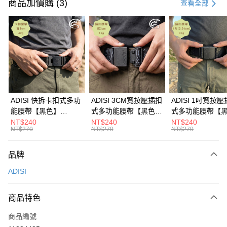
信用卡一次付款
商品加價購 (3)
查看全部
超商取貨付款
LINE Pay
Apple Pay
街口支付
悠遊付
ADISI 快拆卡扣式多功
ADISI 3CM寬按壓插扣
ADISI 1吋寬按
能腰帶【黑色】
式多功能腰帶【黑色】
式多功能腰帶【
Google Pay
AS26038 / MIT台灣製
AS26047 / MIT台灣製
AS26035 / MI
NT$240
NT$240
NT$240
NT$270
NT$270
NT$270
全盈+PAY
AFTEE先享後付
品牌
相關說明
ADISI
【關於「AFTEE先享後付」】
ATM付款
AFTEE先享後付是「在收到商品之後才付款」的支付方式。 讓您購物簡單
便利好安心！
商品特色
貨到付款
１．簡單：不需註冊會員、不需綁卡、不需儲值。
２．便利：只要手機號碼，簡訊認證，即可結帳。
商品編號
３．安心：先確認商品／服務後，再付款。
運送方式