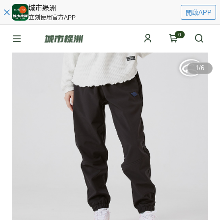
城市綠洲
開啟APP
立刻使用官方APP
0
1
/
6