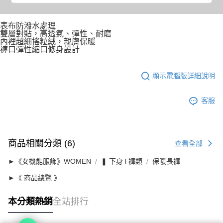
表布防潑水處理
雙層對貼，高透氣、彈性、耐磨
內裡超細搖粒絨，親膚保暖
褲口彈性縮口修身設計
顯示電腦版詳細說明
客服
商品相關分類 (6)
查看全部
►《女機能服飾》WOMEN
❚ 下身 l 褲類
保暖長褲
►《 商品總覽 》
本分類熱銷
全站排行