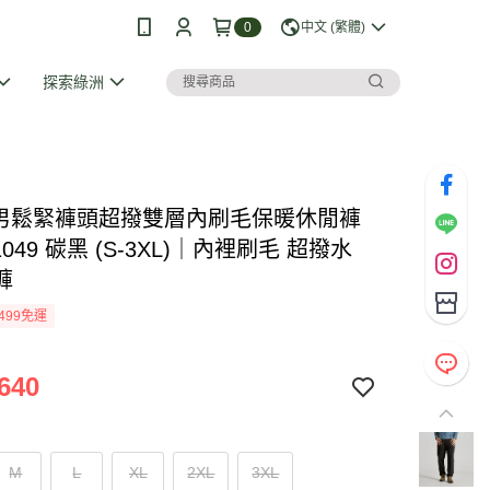
0
中文 (繁體)
探索綠洲
SI 男鬆緊褲頭超撥雙層內刷毛保暖休閒褲
1049 碳黑 (S-3XL)｜內裡刷毛 超撥水
褲
499免運
640
M
L
XL
2XL
3XL