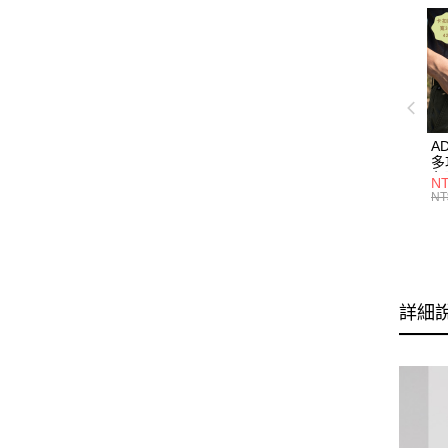
A
多
色】
NT
M
NT
詳細