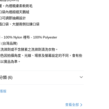
暖，內裡親膚柔軟刷毛
口袋內裡超細天鵝絨
y
口可調節抽繩設計
插口袋、大腿兩側拉鍊口袋
享後付
100% Nylon 裡布 - 100% Polyester
FTEE先享後付」】
 (台灣品牌)
先享後付是「在收到商品之後才付款」的支付方式。 讓您購物簡單
性洗滌劑或不含酵素之洗滌劑清洗衣物。
心！
：不需註冊會員、不需綁卡、不需儲值。
顏色因拍攝角度、光線、場景及螢幕設定的不同，會有些
：只要手機號碼，簡訊認證，即可結帳。
請以實品為準。
：先確認商品／服務後，再付款。
EE先享後付」結帳流程】
方式選擇「AFTEE先享後付」後，將跳轉至「AFTEE先享後
類 (6)
付款
頁面，進行簡訊認證並確認金額後，即可完成結帳。
0，滿NT$499(含以上)免運費
成立數日內，您將收到繳費通知簡訊。
服飾》MEN
❚ 下身 l 褲子
保暖長褲
費通知簡訊後14天內，點擊此簡訊中的連結，可透過四大超商
客服
網路銀行／等多元方式進行付款，方視為交易完成。
付款
總覽 》
：結帳手續完成當下不需立刻繳費，但若您需要取消訂單，請聯
0，滿NT$799(含以上)免運費
的店家。未經商家同意取消之訂單仍視為有效，需透過AFTEE
定優惠折扣↘福利專區
【服飾折抵】滿額送服飾抵用
查看全部
繳納相關費用。