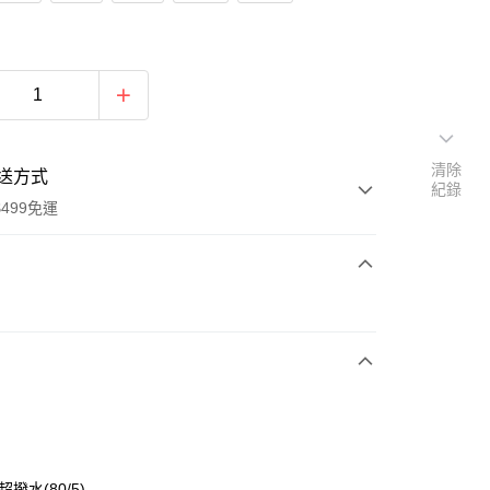
清除
送方式
紀錄
499免運
次付款
付款
超撥水(80/5)