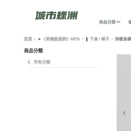
商品分類
首頁
►《男機能服飾》MEN
❚ 下身 l 褲子
保暖長
商品分類
所有分類