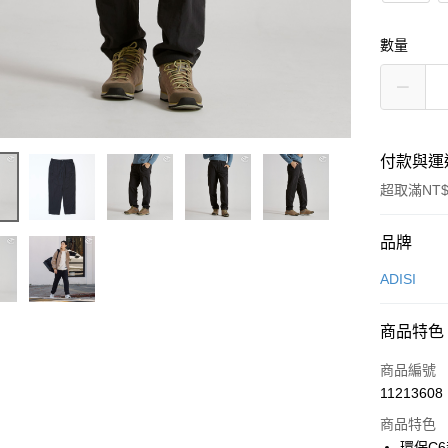
數量
付款與運
超取滿NT$
付款方式
品牌
信用卡一
ADISI
超商取貨
商品特色
LINE Pay
商品編號
Apple Pay
11213608
商品特色
街口支付
環保C6