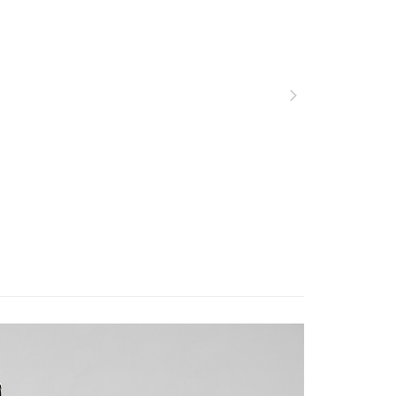
否成功請以「AFTEE先享後付 」之結帳頁面顯示為準，若有關於
功／繳費後需取消欲退款等相關疑問，請聯繫「AFTEE先享後
服飾》功能材質分類
秋冬款式
▣ 下身系列 ▣
00，滿NT$799(含以上)免運費
援中心」
https://netprotections.freshdesk.com/support/home
服飾》功能材質分類
秋冬款式
防風撥水雙層保暖
市自取
項】
定優惠折扣↘福利專區
換季服飾優惠★單一特價75折
恩沛科技股份有限公司提供之「AFTEE先享後付」服務完成之
依本服務之必要範圍內提供個人資料，並將交易相關給付款項請
讓予恩沛科技股份有限公司。
個人資料處理事宜，請瀏覽以下網址：
30，滿NT$3,000(含以上)免運費
ee.tw/terms/#terms3
年的使用者請事先徵得法定代理人或監護人之同意方可使用
E先享後付」，若未經同意申辦者引起之損失，本公司不負相關責
AFTEE先享後付」時，將依據個別帳號之用戶狀況，依本公司
核予不同之上限額度；若仍有額度不足之情形，本公司將視審查
用戶進行身份認證。
一人註冊多個帳號或使用他人資訊註冊。若發現惡意使用之情
科技股份有限公司將有權停止該用戶之使用額度並採取法律行