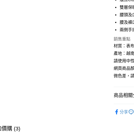
悠遊付
雙層保
腰頭及
Google Pa
腰及褲
全盈+PAY
兩側手
AFTEE先
銷售重點
相關說明
材質：表布 - 
【關於「A
產地：越南
ATM付款
AFTEE
請使用中
便利好安
貨到付款
１．簡單
網頁商品
２．便利
微色差，
３．安心
運送方式
【「AFT
１．於結帳
商品相關分
全家取貨
付」結帳
每筆NT$6
２．訂單
►《男機能
３．收到繳
分享
／ATM／
7-11取貨
►《 商品
※ 請注意
每筆NT$6
絡購買商品
❚ 網購限
價購 (3)
先享後付
券專區