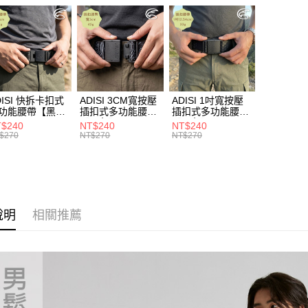
宅配
※ 交易是
是否繳費成
►《機能
每筆NT$1
付客戶支
►《機能
付款後門
【注意事
免運費
❚ 網購限
１．透過由
起
交易，需
貨到付款
求債權轉
DISI 快拆卡扣式
ADISI 3CM寬按壓
ADISI 1吋寬按壓
２．關於
每筆NT$1
功能腰帶【黑
插扣式多功能腰帶
插扣式多功能腰帶
https://aft
AS26038 /
【黑色】AS26047
【黑色】AS26035
$240
NT$240
NT$240
３．未成
IT台灣製
/ MIT台灣製
/ MIT台灣製
$270
NT$270
NT$270
「AFTE
任。
４．使用「
即時審查
結果請求
５．嚴禁
說明
相關推薦
形，恩沛
動。