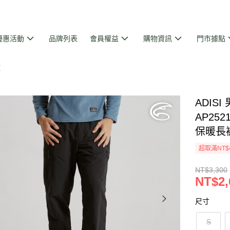
優惠活動
品牌列表
會員權益
購物資訊
門市據點
褲
ADI
AP252
保暖長
超取滿NT$
NT$3,300
NT$2,
尺寸
S