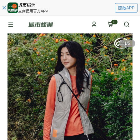
城市綠洲
開啟APP
立刻使用官方APP
0
1
/
5