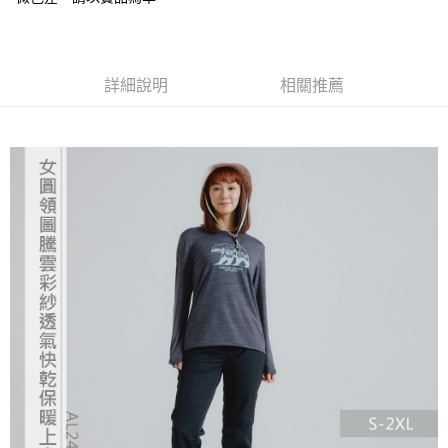
4.訂單成立30分鐘內，如未前往確認交易或遇審核未通過，訂單將自動取
貨到付款
１．簡單：不需註冊會員、不需綁卡、不需儲值。
消。如遇「轉專審核」未通過狀況，表示未達大哥付你分期系統評分，恕無
２．便利：只要手機號碼，簡訊認證，即可結帳。
法說明評估內容。
３．安心：先確認商品／服務後，再付款。
【繳款方式說明】
運送方式
1.分期款項不併入電信帳單，「大哥付你分期」於每月結算日後寄送繳費提
詳細說明
相關推薦
【「AFTEE先享後付」結帳流程】
全家取貨付款
醒簡訊。
１．於結帳方式選擇「AFTEE先享後付」後，將跳轉至「AFTEE先享後付」
2.透過簡訊連結打開帳單後，可選擇「超商條碼／台灣大直營門市／銀行轉
每筆NT$60，滿NT$499(含以上)免運費
結帳頁面，進行簡訊認證並確認金額後，即可完成結帳。
帳／街口支付／iPASS MONEY」等通路繳費。
２．訂單成立數日內，您將收到繳費通知簡訊。
7-11取貨付款
３．收到繳費通知簡訊後14天內，點擊此簡訊中的連結，可透過四大超商／
【注意事項】
ATM／網路銀行／等多元方式進行付款，方視為交易完成。
每筆NT$60，滿NT$799(含以上)免運費
1.本服務係由「台灣大哥大股份有限公司」（以下簡稱本公司）所提供，讓
※ 請注意：結帳手續完成當下不需立刻繳費，但若您需要取消訂單，請聯絡
用戶於交易時，得透過本服務購買商品或服務，並由商店將買賣／分期付款
購買商品的店家。未經商家同意取消之訂單仍視為有效，需透過AFTEE先享
宅配
買賣價金債權讓與本公司後，依約使用本公司帳單繳交帳款。
後付繳納相關費用。
2.基於同意付款使用「大哥付你分期」之契約關係目的，商店將以您的個人
每筆NT$100，滿NT$799(含以上)免運費
※ 交易是否成功請以「AFTEE先享後付 」之結帳頁面顯示為準，若有關於
資料（包含姓名、電話或地址）提供予台灣大哥大進項蒐集、處理及利用，
是否繳費成功／繳費後需取消欲退款等相關疑問，請聯繫「AFTEE先享後付
由本公司與您本人進行分期帳單所需資料之確認、核對及更正。
客戶支援中心」
https://netprotections.freshdesk.com/support/home
付款後門市自取
3.完整用戶服務條款，請詳閱以下連結：
https://oppay.tw/userRule
免運費
【注意事項】
１．透過由恩沛科技股份有限公司提供之「AFTEE先享後付」服務完成之交
貨到付款
易，需依本服務之必要範圍內提供個人資料，並將交易相關給付款項請求債
權轉讓予恩沛科技股份有限公司。
每筆NT$130，滿NT$3,000(含以上)免運費
２．關於個人資料處理事宜，請瀏覽以下網址：
https://aftee.tw/terms/#terms3
３．未成年的使用者請事先徵得法定代理人或監護人之同意方可使用
「AFTEE先享後付」，若未經同意申辦者引起之損失，本公司不負相關責