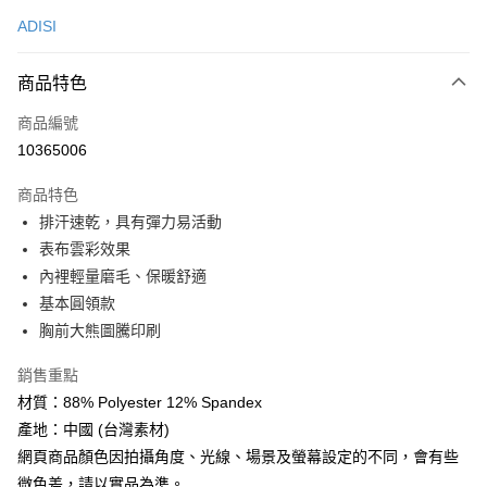
信用卡一次付款
ADISI
超商取貨付款
商品特色
LINE Pay
商品編號
Apple Pay
10365006
街口支付
商品特色
悠遊付
排汗速乾，具有彈力易活動
Google Pay
表布雲彩效果
內裡輕量磨毛、保暖舒適
全盈+PAY
基本圓領款
大哥付你分期
胸前大熊圖騰印刷
相關說明
銷售重點
【大哥付你分期使用說明】
AFTEE先享後付
1.本服務由台灣大哥大提供，台灣大哥大用戶可立即使用無須另外申請。
材質：88% Polyester 12% Spandex
2.付款方式選擇「大哥付你分期」，訂單成立後會自動跳轉到大哥付的交易
相關說明
產地：中國 (台灣素材)
流程，驗證手機門號後，選擇欲分期的期數、繳款截止日，確認付款後即完
【關於「AFTEE先享後付」】
成交易。
網頁商品顏色因拍攝角度、光線、場景及螢幕設定的不同，會有些
ATM付款
AFTEE先享後付是「在收到商品之後才付款」的支付方式。 讓您購物簡單
3.實際核准額度、可分期數及費用金額請依後續交易確認頁面所載為準。
微色差，請以實品為準。
便利好安心！