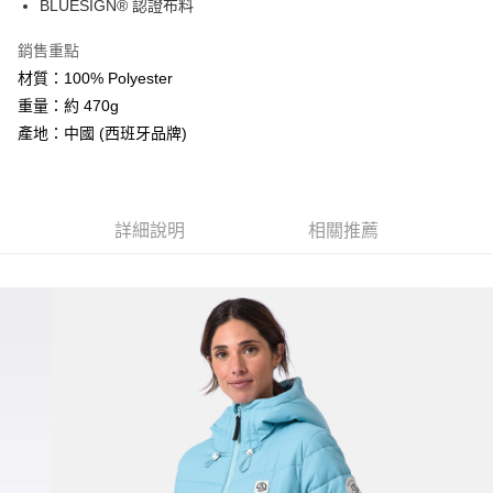
BLUESIGN® 認證布料
２．便利：只要手機號碼，簡訊認證，即可結帳。
法說明評估內容。
３．安心：先確認商品／服務後，再付款。
【繳款方式說明】
運送方式
銷售重點
1.分期款項不併入電信帳單，「大哥付你分期」於每月結算日後寄送繳費提
【「AFTEE先享後付」結帳流程】
全家取貨付款
材質：100% Polyester
醒簡訊。
１．於結帳方式選擇「AFTEE先享後付」後，將跳轉至「AFTEE先享後付」
2.透過簡訊連結打開帳單後，可選擇「超商條碼／台灣大直營門市／銀行轉
每筆NT$60，滿NT$499(含以上)免運費
重量：約 470g
結帳頁面，進行簡訊認證並確認金額後，即可完成結帳。
帳／街口支付／iPASS MONEY」等通路繳費。
２．訂單成立數日內，您將收到繳費通知簡訊。
產地：中國 (西班牙品牌)
7-11取貨付款
３．收到繳費通知簡訊後14天內，點擊此簡訊中的連結，可透過四大超商／
【注意事項】
ATM／網路銀行／等多元方式進行付款，方視為交易完成。
每筆NT$60，滿NT$799(含以上)免運費
1.本服務係由「台灣大哥大股份有限公司」（以下簡稱本公司）所提供，讓
※ 請注意：結帳手續完成當下不需立刻繳費，但若您需要取消訂單，請聯絡
用戶於交易時，得透過本服務購買商品或服務，並由商店將買賣／分期付款
購買商品的店家。未經商家同意取消之訂單仍視為有效，需透過AFTEE先享
宅配
買賣價金債權讓與本公司後，依約使用本公司帳單繳交帳款。
後付繳納相關費用。
詳細說明
相關推薦
2.基於同意付款使用「大哥付你分期」之契約關係目的，商店將以您的個人
每筆NT$100，滿NT$799(含以上)免運費
※ 交易是否成功請以「AFTEE先享後付 」之結帳頁面顯示為準，若有關於
資料（包含姓名、電話或地址）提供予台灣大哥大進項蒐集、處理及利用，
是否繳費成功／繳費後需取消欲退款等相關疑問，請聯繫「AFTEE先享後付
由本公司與您本人進行分期帳單所需資料之確認、核對及更正。
客戶支援中心」
https://netprotections.freshdesk.com/support/home
付款後門市自取
3.完整用戶服務條款，請詳閱以下連結：
https://oppay.tw/userRule
免運費
【注意事項】
１．透過由恩沛科技股份有限公司提供之「AFTEE先享後付」服務完成之交
貨到付款
易，需依本服務之必要範圍內提供個人資料，並將交易相關給付款項請求債
權轉讓予恩沛科技股份有限公司。
每筆NT$130，滿NT$3,000(含以上)免運費
２．關於個人資料處理事宜，請瀏覽以下網址：
https://aftee.tw/terms/#terms3
３．未成年的使用者請事先徵得法定代理人或監護人之同意方可使用
「AFTEE先享後付」，若未經同意申辦者引起之損失，本公司不負相關責
任。