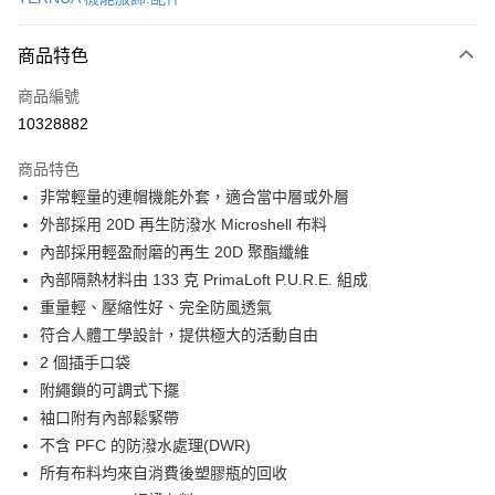
超商取貨付款
商品特色
LINE Pay
商品編號
Apple Pay
10328882
街口支付
商品特色
悠遊付
非常輕量的連帽機能外套，適合當中層或外層
Google Pay
外部採用 20D 再生防潑水 Microshell 布料
內部採用輕盈耐磨的再生 20D 聚酯纖維
全盈+PAY
內部隔熱材料由 133 克 PrimaLoft P.U.R.E. 組成
大哥付你分期
重量輕、壓縮性好、完全防風透氣
相關說明
符合人體工學設計，提供極大的活動自由
【大哥付你分期使用說明】
2 個插手口袋
AFTEE先享後付
1.本服務由台灣大哥大提供，台灣大哥大用戶可立即使用無須另外申請。
附繩鎖的可調式下擺
2.付款方式選擇「大哥付你分期」，訂單成立後會自動跳轉到大哥付的交易
相關說明
流程，驗證手機門號後，選擇欲分期的期數、繳款截止日，確認付款後即完
袖口附有內部鬆緊帶
【關於「AFTEE先享後付」】
成交易。
ATM付款
AFTEE先享後付是「在收到商品之後才付款」的支付方式。 讓您購物簡單
不含 PFC 的防潑水處理(DWR)
3.實際核准額度、可分期數及費用金額請依後續交易確認頁面所載為準。
便利好安心！
所有布料均來自消費後塑膠瓶的回收
4.訂單成立30分鐘內，如未前往確認交易或遇審核未通過，訂單將自動取
貨到付款
１．簡單：不需註冊會員、不需綁卡、不需儲值。
消。如遇「轉專審核」未通過狀況，表示未達大哥付你分期系統評分，恕無