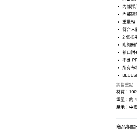
內部採
Google Pa
內部隔熱材
全盈+PAY
重量輕
符合人
大哥付你
2 個插
相關說明
【大哥付
附繩鎖
AFTEE先
1.本服務
袖口附
2.付款方
相關說明
流程，驗
不含 P
【關於「A
ATM付款
完成交易
AFTEE
所有布
3.實際核
便利好安
BLUE
4.訂單成
貨到付款
１．簡單
消。如遇
２．便利
銷售重點
無法說明
３．安心
材質：100% 
【繳款方
運送方式
1.分期款
重量：約 4
【「AFT
醒簡訊。
１．於結帳
產地：中國
全家取貨
2.透過簡
付」結帳
帳／街口支
每筆NT$6
２．訂單
３．收到繳
【注意事
商品相關分
／ATM／
7-11取貨
1.本服務
※ 請注意
每筆NT$6
用戶於交