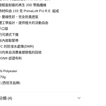
用輕盈耐磨的再生 20D 聚酯纖維
y
料由 133 克 PrimaLoft P.U.R.E. 組成
、壓縮性好、完全防風透氣
體工學設計，提供極大的活動自由
分期
手口袋
你分期使用說明】
的可調式下擺
享後付
由台灣大哥大提供，台灣大哥大用戶可立即使用無須另外申請。
有內部鬆緊帶
式選擇「大哥付你分期」，訂單成立後會自動跳轉到大哥付的交易
證手機門號後，選擇欲分期的期數、繳款截止日，確認付款後即
FC 的防潑水處理(DWR)
FTEE先享後付」】
。
先享後付是「在收到商品之後才付款」的支付方式。 讓您購物簡單
料均來自消費後塑膠瓶的回收
准額度、可分期數及費用金額請依後續交易確認頁面所載為準。
心！
SIGN® 認證布料
立30分鐘內，如未前往確認交易或遇審核未通過，訂單將自動取
：不需註冊會員、不需綁卡、不需儲值。
「轉專審核」未通過狀況，表示未達大哥付你分期系統評分，恕
：只要手機號碼，簡訊認證，即可結帳。
評估內容。
：先確認商品／服務後，再付款。
Polyester
式說明】
項不併入電信帳單，「大哥付你分期」於每月結算日後寄送繳費提
70g
EE先享後付」結帳流程】
方式選擇「AFTEE先享後付」後，將跳轉至「AFTEE先享後
 (西班牙品牌)
付款
訊連結打開帳單後，可選擇「超商條碼／台灣大直營門市／銀行轉
頁面，進行簡訊認證並確認金額後，即可完成結帳。
付／iPASS MONEY」等通路繳費。
0，滿NT$499(含以上)免運費
成立數日內，您將收到繳費通知簡訊。
費通知簡訊後14天內，點擊此簡訊中的連結，可透過四大超商
項】
類 (4)
網路銀行／等多元方式進行付款，方視為交易完成。
付款
係由「台灣大哥大股份有限公司」（以下簡稱本公司）所提供，讓
：結帳手續完成當下不需立刻繳費，但若您需要取消訂單，請聯
0，滿NT$799(含以上)免運費
易時，得透過本服務購買商品或服務，並由商店將買賣／分期付