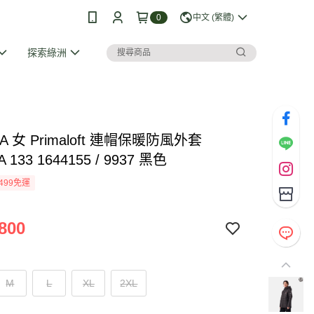
0
中文 (繁體)
探索綠洲
A 女 Primaloft 連帽保暖防風外套
 133 1644155 / 9937 黑色
499免運
800
M
L
XL
2XL