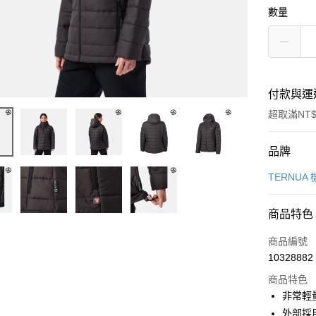
數量
付款與運
超取滿NT$
付款方式
品牌
信用卡一
TERNUA
超商取貨
商品特色
LINE Pay
商品編號
Apple Pay
10328882
商品特色
街口支付
非常輕
悠遊付
外部採用 