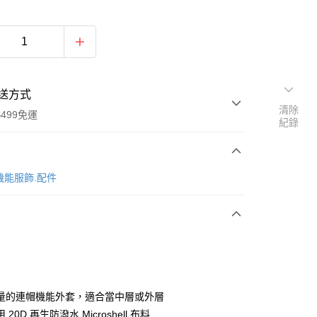
送方式
清除
499免運
紀錄
次付款
 機能服飾.配件
付款
量的連帽機能外套，適合當中層或外層
20D 再生防潑水 Microshell 布料