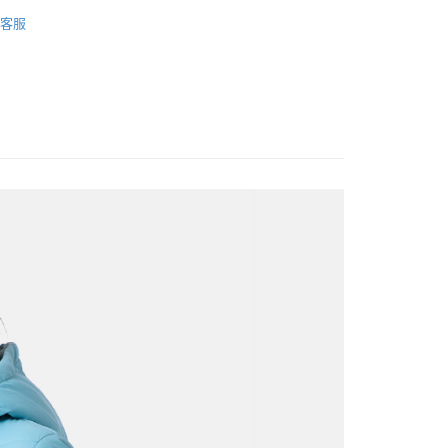
的店家。未經商家同意取消之訂單仍視為有效，需透過AFTEE
服飾》WOMEN
❚ 外套 l 背心
保暖外套/背心
金債權讓與本公司後，依約使用本公司帳單繳交帳款。
繳納相關費用。
客服
意付款使用「大哥付你分期」之契約關係目的，商店將以您的個人
總覽 》
否成功請以「AFTEE先享後付 」之結帳頁面顯示為準，若有關於
含姓名、電話或地址）提供予台灣大哥大進項蒐集、處理及利
功／繳費後需取消欲退款等相關疑問，請聯繫「AFTEE先享後
00，滿NT$799(含以上)免運費
定優惠折扣↘福利專區
公司與您本人進行分期帳單所需資料之確認、核對及更正。
【服飾折抵】滿額送服飾抵用
援中心」
https://netprotections.freshdesk.com/support/home
戶服務條款，請詳閱以下連結：
https://oppay.tw/userRule
市自取
項】
牌 分 類 總 覽 --- ❒
TERNUA
外套
恩沛科技股份有限公司提供之「AFTEE先享後付」服務完成之
依本服務之必要範圍內提供個人資料，並將交易相關給付款項請
讓予恩沛科技股份有限公司。
個人資料處理事宜，請瀏覽以下網址：
30，滿NT$3,000(含以上)免運費
ee.tw/terms/#terms3
年的使用者請事先徵得法定代理人或監護人之同意方可使用
E先享後付」，若未經同意申辦者引起之損失，本公司不負相關責
AFTEE先享後付」時，將依據個別帳號之用戶狀況，依本公司
核予不同之上限額度；若仍有額度不足之情形，本公司將視審查
用戶進行身份認證。
一人註冊多個帳號或使用他人資訊註冊。若發現惡意使用之情
科技股份有限公司將有權停止該用戶之使用額度並採取法律行