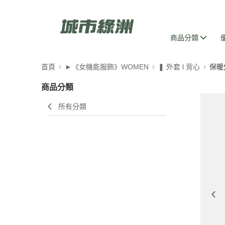
商品分類
首頁
►《女機能服飾》WOMEN
❚ 外套 l 背心
保暖
商品分類
所有分類