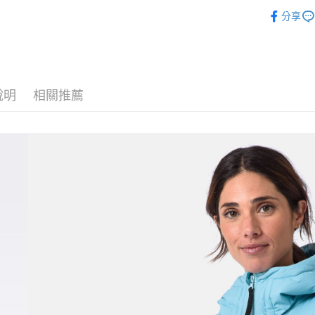
絡購買商品
►《女機能
款買賣價
先享後付
分享
宅配
2.基於同
►《 商品
※ 交易是
資料（包
是否繳費成
每筆NT$1
❚ 網購限
用，由本
付客戶支
3.完整用
券專區
付款後門
【注意事
免運費
❒ --- 品 
１．透過由
說明
相關推薦
交易，需
貨到付款
求債權轉
２．關於
每筆NT$1
https://aft
３．未成
「AFTE
任。
４．使用「
即時審查
結果請求
５．嚴禁
形，恩沛
動。