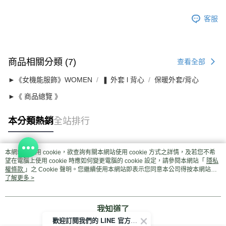
客服
商品相關分類 (7)
查看全部
►《女機能服飾》WOMEN
❚ 外套 l 背心
保暖外套/背心
►《 商品總覽 》
本分類熱銷
全站排行
本網站中使用 cookie，欲查詢有關本網站使用 cookie 方式之詳情，及若您不希
熱門標籤
望在電腦上使用 cookie 時應如何變更電腦的 cookie 設定，請參閱本網站「
隱私
權條款
」之 Cookie 聲明。您繼續使用本網站即表示您同意本公司得按本網站使
用條款之 Cookie 聲明使用 cookie。
了解更多 >
我知道了
歡迎訂閱我們的 LINE 官方帳號