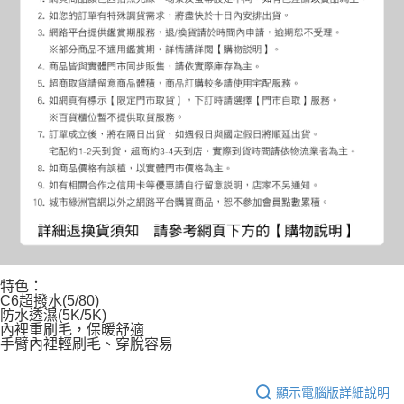
特色：
C6超撥水(5/80)
防水透濕(5K/5K)
內裡重刷毛，保暖舒適
手臂內裡輕刷毛、穿脫容易
顯示電腦版詳細說明