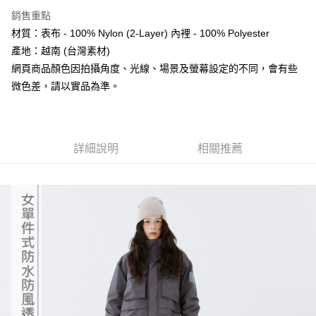
法說明評估內容。
３．安心：先確認商品／服務後，再付款。
銷售重點
【繳款方式說明】
運送方式
1.分期款項不併入電信帳單，「大哥付你分期」於每月結算日後寄送繳費提
材質：表布 - 100% Nylon (2-Layer) 內裡 - 100% Polyester
【「AFTEE先享後付」結帳流程】
宅配
醒簡訊。
１．於結帳方式選擇「AFTEE先享後付」後，將跳轉至「AFTEE先享後付」
產地：越南 (台灣素材)
2.透過簡訊連結打開帳單後，可選擇「超商條碼／台灣大直營門市／銀行轉
每筆NT$100，滿NT$799(含以上)免運費
結帳頁面，進行簡訊認證並確認金額後，即可完成結帳。
帳／街口支付／iPASS MONEY」等通路繳費。
網頁商品顏色因拍攝角度、光線、場景及螢幕設定的不同，會有些
２．訂單成立數日內，您將收到繳費通知簡訊。
付款後門市自取
微色差，請以實品為準。
３．收到繳費通知簡訊後14天內，點擊此簡訊中的連結，可透過四大超商／
【注意事項】
ATM／網路銀行／等多元方式進行付款，方視為交易完成。
免運費
1.本服務係由「台灣大哥大股份有限公司」（以下簡稱本公司）所提供，讓
※ 請注意：結帳手續完成當下不需立刻繳費，但若您需要取消訂單，請聯絡
用戶於交易時，得透過本服務購買商品或服務，並由商店將買賣／分期付款
購買商品的店家。未經商家同意取消之訂單仍視為有效，需透過AFTEE先享
貨到付款
買賣價金債權讓與本公司後，依約使用本公司帳單繳交帳款。
後付繳納相關費用。
2.基於同意付款使用「大哥付你分期」之契約關係目的，商店將以您的個人
詳細說明
相關推薦
每筆NT$130，滿NT$3,000(含以上)免運費
※ 交易是否成功請以「AFTEE先享後付 」之結帳頁面顯示為準，若有關於
資料（包含姓名、電話或地址）提供予台灣大哥大進項蒐集、處理及利用，
是否繳費成功／繳費後需取消欲退款等相關疑問，請聯繫「AFTEE先享後付
由本公司與您本人進行分期帳單所需資料之確認、核對及更正。
客戶支援中心」
https://netprotections.freshdesk.com/support/home
3.完整用戶服務條款，請詳閱以下連結：
https://oppay.tw/userRule
【注意事項】
１．透過由恩沛科技股份有限公司提供之「AFTEE先享後付」服務完成之交
易，需依本服務之必要範圍內提供個人資料，並將交易相關給付款項請求債
權轉讓予恩沛科技股份有限公司。
２．關於個人資料處理事宜，請瀏覽以下網址：
https://aftee.tw/terms/#terms3
３．未成年的使用者請事先徵得法定代理人或監護人之同意方可使用
「AFTEE先享後付」，若未經同意申辦者引起之損失，本公司不負相關責
任。
４．使用「AFTEE先享後付」時，將依據個別帳號之用戶狀況，依本公司即