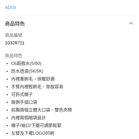
信用卡一次付款
ADISI
LINE Pay
商品特色
Apple Pay
商品編號
街口支付
10328711
悠遊付
商品特色
Google Pay
C6超撥水(5/80)
全盈+PAY
防水透濕(5K/5K)
內裡重刷毛，保暖舒適
大哥付你分期
手臂內裡輕刷毛、穿脫容易
相關說明
可拆式帽子
【大哥付你分期使用說明】
AFTEE先享後付
1.本服務由台灣大哥大提供，台灣大哥大用戶可立即使用無須另外申請。
兩側手插口袋
2.付款方式選擇「大哥付你分期」，訂單成立後會自動跳轉到大哥付的交易
相關說明
前胸兩個立體大口袋、雙色夾標
流程，驗證手機門號後，選擇欲分期的期數、繳款截止日，確認付款後即完
【關於「AFTEE先享後付」】
內裡兩個暗袋設計
成交易。
ATM付款
AFTEE先享後付是「在收到商品之後才付款」的支付方式。 讓您購物簡單
3.實際核准額度、可分期數及費用金額請依後續交易確認頁面所載為準。
帽子/袖口/下擺可調節鬆緊
便利好安心！
4.訂單成立30分鐘內，如未前往確認交易或遇審核未通過，訂單將自動取
貨到付款
１．簡單：不需註冊會員、不需綁卡、不需儲值。
左臂及下襬LOGO印刷
消。如遇「轉專審核」未通過狀況，表示未達大哥付你分期系統評分，恕無
２．便利：只要手機號碼，簡訊認證，即可結帳。