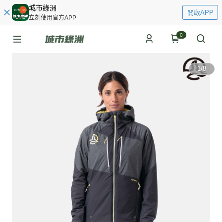
城市綠洲
開啟APP
立刻使用官方APP
0
1
/
8