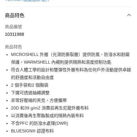
超商取貨付款
商品特色
LINE Pay
商品編號
Apple Pay
10311988
街口支付
商品特色
悠遊付
MICROSHELL 外層（光滑防撕裂層）提供防風、防潑水和耐磨
Google Pay
保護，WARMSHELL 內襯則提供隔熱和濕度控制功能
符合人體工學的設計和雙彈性外層布料為任何戶外活動提供卓越
全盈+PAY
的舒適度和活動自由度
大哥付你分期
2 個手袋和2 個胸袋
相關說明
下擺可透過抽繩調整
【大哥付你分期使用說明】
非常好壓縮的夾克，方便攜帶
AFTEE先享後付
1.本服務由台灣大哥大提供，台灣大哥大用戶可立即使用無須另外申請。
20D 和39 g/m2 消費前再生尼龍外層布料
2.付款方式選擇「大哥付你分期」，訂單成立後會自動跳轉到大哥付的交易
相關說明
流程，驗證手機門號後，選擇欲分期的期數、繳款截止日，確認付款後即完
以消費後再生聚酯製成的隔熱內裝布料
【關於「AFTEE先享後付」】
成交易。
ATM付款
AFTEE先享後付是「在收到商品之後才付款」的支付方式。 讓您購物簡單
不含PFC 的防潑水處理(DWR)
3.實際核准額度、可分期數及費用金額請依後續交易確認頁面所載為準。
便利好安心！
BLUESIGN® 認證布料
4.訂單成立30分鐘內，如未前往確認交易或遇審核未通過，訂單將自動取
貨到付款
１．簡單：不需註冊會員、不需綁卡、不需儲值。
消。如遇「轉專審核」未通過狀況，表示未達大哥付你分期系統評分，恕無