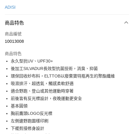
信用卡一次付款
ADISI
超商取貨付款
商品特色
LINE Pay
商品編號
Apple Pay
10013008
街口支付
商品特色
悠遊付
永久型抗UV、UPF30+
Google Pay
後加工SILVADUR長效型抗菌技術，消臭、抑菌
環保回收紗布料，ELTTOB以廢棄寶特瓶再生的聚酯纖維
全盈+PAY
吸濕排汗、超透氣，觸感柔軟舒適
大哥付你分期
適合野跑、登山或其他運動時穿著
相關說明
前後皆有反光標設計，夜晚運動更安全
【大哥付你分期使用說明】
基本圓領
AFTEE先享後付
1.本服務由台灣大哥大提供，台灣大哥大用戶可立即使用無須另外申請。
胸前鷹頭LOGO反光標
2.付款方式選擇「大哥付你分期」，訂單成立後會自動跳轉到大哥付的交易
相關說明
流程，驗證手機門號後，選擇欲分期的期數、繳款截止日，確認付款後即完
左側邊野跑圖樣印刷
【關於「AFTEE先享後付」】
成交易。
ATM付款
AFTEE先享後付是「在收到商品之後才付款」的支付方式。 讓您購物簡單
下襬剪接修身設計
3.實際核准額度、可分期數及費用金額請依後續交易確認頁面所載為準。
便利好安心！