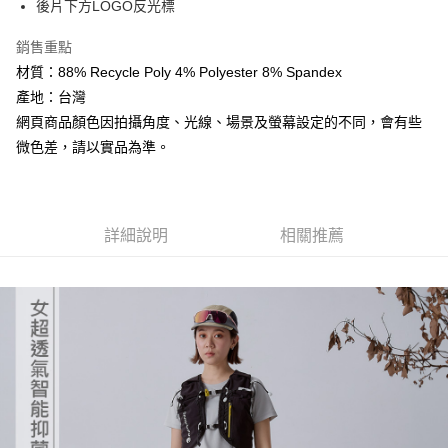
後片下方LOGO反光標
4.訂單成立30分鐘內，如未前往確認交易或遇審核未通過，訂單將自動取
貨到付款
１．簡單：不需註冊會員、不需綁卡、不需儲值。
消。如遇「轉專審核」未通過狀況，表示未達大哥付你分期系統評分，恕無
２．便利：只要手機號碼，簡訊認證，即可結帳。
法說明評估內容。
銷售重點
３．安心：先確認商品／服務後，再付款。
【繳款方式說明】
運送方式
材質：88% Recycle Poly 4% Polyester 8% Spandex
1.分期款項不併入電信帳單，「大哥付你分期」於每月結算日後寄送繳費提
【「AFTEE先享後付」結帳流程】
全家取貨付款
產地：台灣
醒簡訊。
１．於結帳方式選擇「AFTEE先享後付」後，將跳轉至「AFTEE先享後付」
2.透過簡訊連結打開帳單後，可選擇「超商條碼／台灣大直營門市／銀行轉
每筆NT$60，滿NT$499(含以上)免運費
網頁商品顏色因拍攝角度、光線、場景及螢幕設定的不同，會有些
結帳頁面，進行簡訊認證並確認金額後，即可完成結帳。
帳／街口支付／iPASS MONEY」等通路繳費。
２．訂單成立數日內，您將收到繳費通知簡訊。
微色差，請以實品為準。
7-11取貨付款
３．收到繳費通知簡訊後14天內，點擊此簡訊中的連結，可透過四大超商／
【注意事項】
ATM／網路銀行／等多元方式進行付款，方視為交易完成。
每筆NT$60，滿NT$799(含以上)免運費
1.本服務係由「台灣大哥大股份有限公司」（以下簡稱本公司）所提供，讓
※ 請注意：結帳手續完成當下不需立刻繳費，但若您需要取消訂單，請聯絡
用戶於交易時，得透過本服務購買商品或服務，並由商店將買賣／分期付款
購買商品的店家。未經商家同意取消之訂單仍視為有效，需透過AFTEE先享
宅配
買賣價金債權讓與本公司後，依約使用本公司帳單繳交帳款。
後付繳納相關費用。
詳細說明
相關推薦
2.基於同意付款使用「大哥付你分期」之契約關係目的，商店將以您的個人
每筆NT$100，滿NT$799(含以上)免運費
※ 交易是否成功請以「AFTEE先享後付 」之結帳頁面顯示為準，若有關於
資料（包含姓名、電話或地址）提供予台灣大哥大進項蒐集、處理及利用，
是否繳費成功／繳費後需取消欲退款等相關疑問，請聯繫「AFTEE先享後付
由本公司與您本人進行分期帳單所需資料之確認、核對及更正。
客戶支援中心」
https://netprotections.freshdesk.com/support/home
付款後門市自取
3.完整用戶服務條款，請詳閱以下連結：
https://oppay.tw/userRule
免運費
【注意事項】
１．透過由恩沛科技股份有限公司提供之「AFTEE先享後付」服務完成之交
貨到付款
易，需依本服務之必要範圍內提供個人資料，並將交易相關給付款項請求債
權轉讓予恩沛科技股份有限公司。
每筆NT$130，滿NT$3,000(含以上)免運費
２．關於個人資料處理事宜，請瀏覽以下網址：
https://aftee.tw/terms/#terms3
３．未成年的使用者請事先徵得法定代理人或監護人之同意方可使用
「AFTEE先享後付」，若未經同意申辦者引起之損失，本公司不負相關責