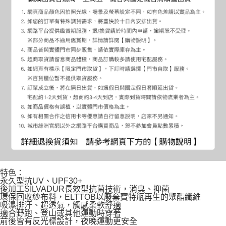
特色：
永久型抗UV、UPF30+
後加工SILVADUR長效型抗菌技術，消臭、抑菌
環保回收紗布料，ELTTOB以廢棄寶特瓶再生的聚酯纖維
吸濕排汗、超透氣，觸感柔軟舒適
適合野跑、登山或其他運動時穿著
前後皆有反光標設計，夜晚運動更安全