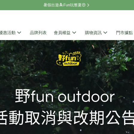
暑假出遊🏝️Fun玩整夏😍
優惠活動
品牌列表
會員權益
購物資訊
門市據點