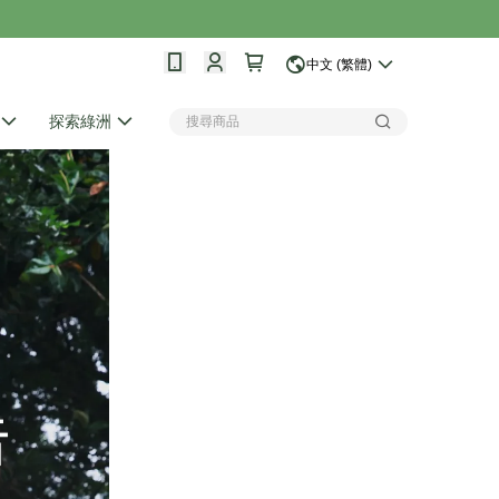
中文 (繁體)
探索綠洲