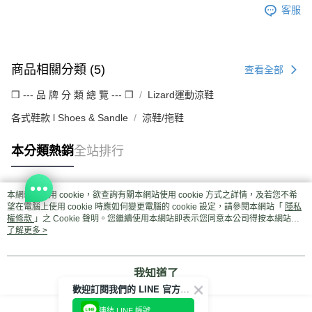
客服
商品相關分類 (5)
查看全部
❒ --- 品 牌 分 類 總 覽 --- ❒
Lizard運動涼鞋
各式鞋款 l Shoes & Sandle
涼鞋/拖鞋
本分類熱銷
全站排行
本網站中使用 cookie，欲查詢有關本網站使用 cookie 方式之詳情，及若您不希
熱門標籤
望在電腦上使用 cookie 時應如何變更電腦的 cookie 設定，請參閱本網站「
隱私
權條款
」之 Cookie 聲明。您繼續使用本網站即表示您同意本公司得按本網站使
用條款之 Cookie 聲明使用 cookie。
了解更多 >
我知道了
歡迎訂閱我們的 LINE 官方帳號
連結 LINE 帳號