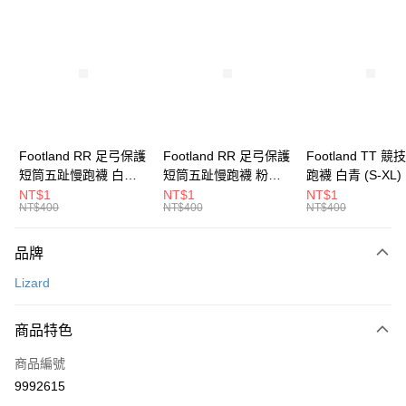
超商取貨付款
LINE Pay
Apple Pay
街口支付
悠遊付
Footland RR 足弓保護
Footland RR 足弓保護
Footland TT 
短筒五趾慢跑襪 白黑
短筒五趾慢跑襪 粉青
跑襪 白青 (S-XL
Google Pay
(S-XL)｜輕壓貼合款
(S-XL)｜輕壓貼合款
壓貼合款 跑襪 自
NT$1
NT$1
NT$1
NT$400
NT$400
NT$400
跑襪 自行車襪 加壓襪
跑襪 自行車襪 加壓襪
襪 加壓襪 運動襪
全盈+PAY
運動襪 短襪 機能襪
運動襪 短襪 機能襪
襪
大哥付你分期
品牌
相關說明
Lizard
【大哥付你分期使用說明】
AFTEE先享後付
1.本服務由台灣大哥大提供，台灣大哥大用戶可立即使用無須另外申請。
2.付款方式選擇「大哥付你分期」，訂單成立後會自動跳轉到大哥付的交易
相關說明
商品特色
流程，驗證手機門號後，選擇欲分期的期數、繳款截止日，確認付款後即完
【關於「AFTEE先享後付」】
成交易。
ATM付款
商品編號
AFTEE先享後付是「在收到商品之後才付款」的支付方式。 讓您購物簡單
3.實際核准額度、可分期數及費用金額請依後續交易確認頁面所載為準。
便利好安心！
9992615
4.訂單成立30分鐘內，如未前往確認交易或遇審核未通過，訂單將自動取
貨到付款
１．簡單：不需註冊會員、不需綁卡、不需儲值。
消。如遇「轉專審核」未通過狀況，表示未達大哥付你分期系統評分，恕無