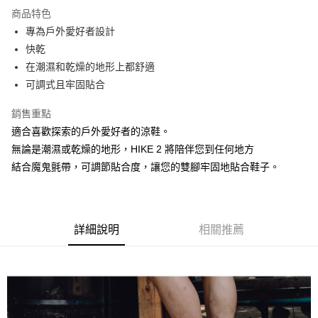
２．便利：只要手機號碼，簡訊認證，即可結帳。
法說明評估內容。
商品特色
３．安心：先確認商品／服務後，再付款。
【繳款方式說明】
運送方式
專為戶外愛好者設計
1.分期款項不併入電信帳單，「大哥付你分期」於每月結算日後寄送繳費提
【「AFTEE先享後付」結帳流程】
全家取貨付款
快乾
醒簡訊。
１．於結帳方式選擇「AFTEE先享後付」後，將跳轉至「AFTEE先享後付」
2.透過簡訊連結打開帳單後，可選擇「超商條碼／台灣大直營門市／銀行轉
在潮濕和乾燥的地形上都舒適
每筆NT$60，滿NT$499(含以上)免運費
結帳頁面，進行簡訊認證並確認金額後，即可完成結帳。
帳／街口支付／iPASS MONEY」等通路繳費。
２．訂單成立數日內，您將收到繳費通知簡訊。
可調式且牢固貼合
7-11取貨付款
３．收到繳費通知簡訊後14天內，點擊此簡訊中的連結，可透過四大超商／
【注意事項】
ATM／網路銀行／等多元方式進行付款，方視為交易完成。
每筆NT$60，滿NT$799(含以上)免運費
銷售重點
1.本服務係由「台灣大哥大股份有限公司」（以下簡稱本公司）所提供，讓
※ 請注意：結帳手續完成當下不需立刻繳費，但若您需要取消訂單，請聯絡
用戶於交易時，得透過本服務購買商品或服務，並由商店將買賣／分期付款
適合喜歡探索的戶外愛好者的涼鞋。
購買商品的店家。未經商家同意取消之訂單仍視為有效，需透過AFTEE先享
宅配
買賣價金債權讓與本公司後，依約使用本公司帳單繳交帳款。
後付繳納相關費用。
無論是潮濕或乾燥的地形，HIKE 2 將陪伴您到任何地方
2.基於同意付款使用「大哥付你分期」之契約關係目的，商店將以您的個人
每筆NT$100，滿NT$799(含以上)免運費
※ 交易是否成功請以「AFTEE先享後付 」之結帳頁面顯示為準，若有關於
資料（包含姓名、電話或地址）提供予台灣大哥大進項蒐集、處理及利用，
結合魔鬼氈帶，可調節貼合度，讓您的雙腳牢固地貼合鞋子。
是否繳費成功／繳費後需取消欲退款等相關疑問，請聯繫「AFTEE先享後付
由本公司與您本人進行分期帳單所需資料之確認、核對及更正。
客戶支援中心」
https://netprotections.freshdesk.com/support/home
付款後門市自取
3.完整用戶服務條款，請詳閱以下連結：
https://oppay.tw/userRule
免運費
【注意事項】
１．透過由恩沛科技股份有限公司提供之「AFTEE先享後付」服務完成之交
詳細說明
相關推薦
貨到付款
易，需依本服務之必要範圍內提供個人資料，並將交易相關給付款項請求債
權轉讓予恩沛科技股份有限公司。
每筆NT$130，滿NT$3,000(含以上)免運費
２．關於個人資料處理事宜，請瀏覽以下網址：
https://aftee.tw/terms/#terms3
３．未成年的使用者請事先徵得法定代理人或監護人之同意方可使用
「AFTEE先享後付」，若未經同意申辦者引起之損失，本公司不負相關責
任。