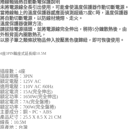
捲線軸過熱自動斷電保護說明
未將電源線全長引出使用，可能會使溫度保護器作動切斷電源。
當捲線軸上的溫度保護器感應面偵測超過75度C時，溫度保護器
將自動切斷電源，以防線材燒熔、走火。
溫度保護器復歸方法:
請拔除電源插頭，並將電源線完全伸出，稍待5分鐘散熱後，由
外殼背面內圈散熱孔，
以原子筆之類條狀物品伸入按壓黑色復歸紐，即可恢復使用。
4座3PIN輪座式延長線10.5M
插座數：4座
插座規格：3PIN
額定電壓：125V AC
適用電壓：110V AC /60Hz
額定電流：15A(完全伸出)
額定功率：1650W(完全伸出)
額定電流：7A(完全盤捲)
額定功率：700W(完全盤捲)
主要成分：銅、PC、ABS
產品尺寸：25.5 X 8.5 X 21 CM
線長：10.5M
原產地：台灣