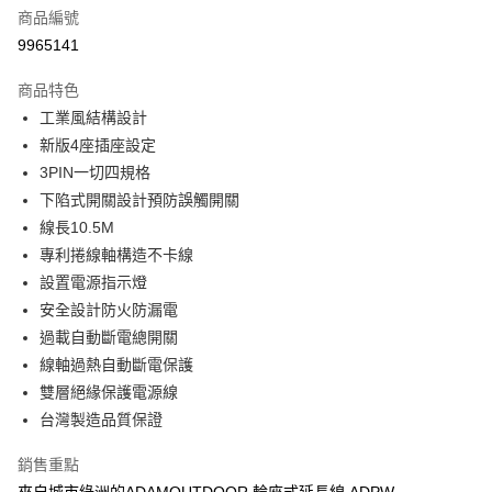
商品編號
街口支付
9965141
悠遊付
商品特色
Google Pay
工業風結構設計
全盈+PAY
新版4座插座設定
3PIN一切四規格
大哥付你分期
下陷式開關設計預防誤觸開關
相關說明
線長10.5M
【大哥付你分期使用說明】
AFTEE先享後付
1.本服務由台灣大哥大提供，台灣大哥大用戶可立即使用無須另外申請。
專利捲線軸構造不卡線
2.付款方式選擇「大哥付你分期」，訂單成立後會自動跳轉到大哥付的交易
相關說明
設置電源指示燈
流程，驗證手機門號後，選擇欲分期的期數、繳款截止日，確認付款後即完
【關於「AFTEE先享後付」】
安全設計防火防漏電
成交易。
ATM付款
AFTEE先享後付是「在收到商品之後才付款」的支付方式。 讓您購物簡單
3.實際核准額度、可分期數及費用金額請依後續交易確認頁面所載為準。
過載自動斷電總開關
便利好安心！
4.訂單成立30分鐘內，如未前往確認交易或遇審核未通過，訂單將自動取
１．簡單：不需註冊會員、不需綁卡、不需儲值。
線軸過熱自動斷電保護
運送方式
消。如遇「轉專審核」未通過狀況，表示未達大哥付你分期系統評分，恕無
２．便利：只要手機號碼，簡訊認證，即可結帳。
法說明評估內容。
雙層絕緣保護電源線
３．安心：先確認商品／服務後，再付款。
宅配
【繳款方式說明】
台灣製造品質保證
1.分期款項不併入電信帳單，「大哥付你分期」於每月結算日後寄送繳費提
每筆NT$100，滿NT$799(含以上)免運費
【「AFTEE先享後付」結帳流程】
醒簡訊。
１．於結帳方式選擇「AFTEE先享後付」後，將跳轉至「AFTEE先享後付」
銷售重點
2.透過簡訊連結打開帳單後，可選擇「超商條碼／台灣大直營門市／銀行轉
付款後門市自取
結帳頁面，進行簡訊認證並確認金額後，即可完成結帳。
帳／街口支付／iPASS MONEY」等通路繳費。